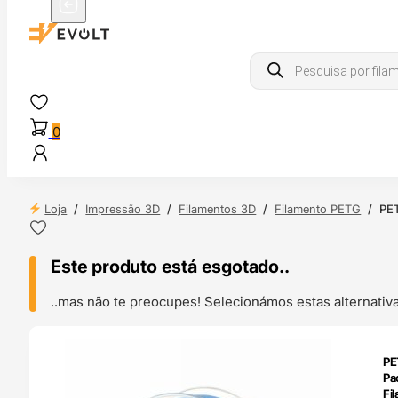
Products
search
0
Loja
/
Impressão 3D
/
Filamentos 3D
/
Filamento PETG
/
PET
Este produto está esgotado..
..mas não te preocupes! Selecionámos estas alternat
ENDAS
PE
4H
Pa
Fi