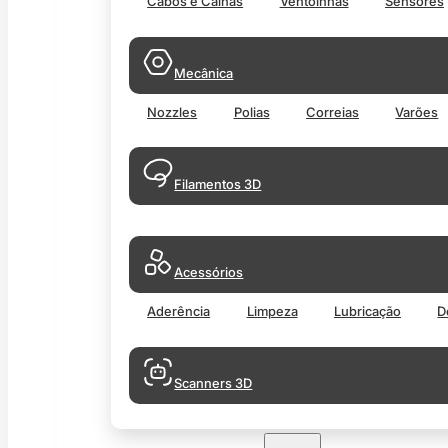
Cabos e Calhas
Ventoinhas
Sensores
Mecânica
Nozzles
Polias
Correias
Varões
Filamentos 3D
Acessórios
Aderência
Limpeza
Lubricação
D
Scanners 3D