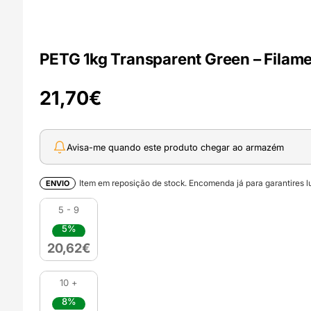
PETG 1kg Transparent Green – Filam
21,70
€
Avisa-me quando este produto chegar ao armazém
Item em reposição de stock. Encomenda já para garantires lu
ENVIO
5 - 9
5%
20,62
€
10 +
8%