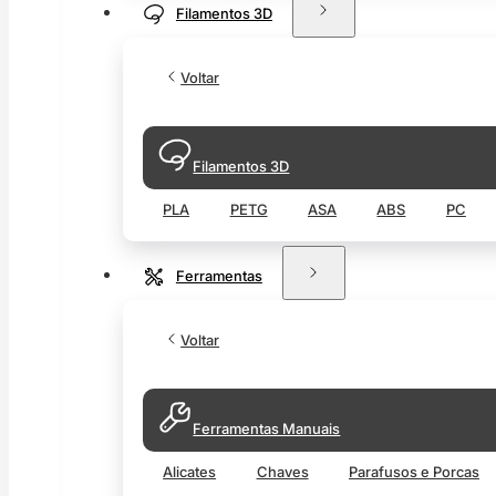
Filamentos 3D
Voltar
Filamentos 3D
PLA
PETG
ASA
ABS
PC
Ferramentas
Voltar
Ferramentas Manuais
Alicates
Chaves
Parafusos e Porcas