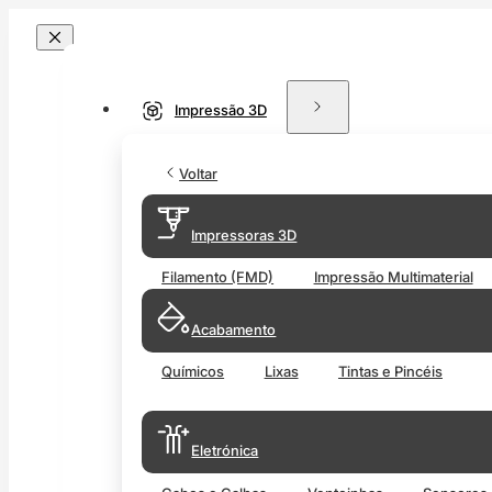
Impressão 3D
Voltar
Impressoras 3D
Filamento (FMD)
Impressão Multimaterial
Acabamento
Químicos
Lixas
Tintas e Pincéis
Eletrónica