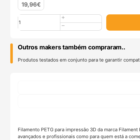
19,96
€
Quantidade
de
PETG
1kg
Transparent
Outros makers também compraram..
Green
-
Produtos testados em conjunto para te garantir compati
Filament
PM
Filamento PETG para impressão 3D da marca Filament P
avançados e profissionais como para quem está a come