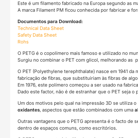
Este é um filamento fabricado na Europa segundo as m
A marca Filament PM ficou conhecida por fabricar e fo
Documentos para Download:
Technical Data Sheet
Safety Data Sheet
Rohs
O PETG é o copolímero mais famoso e utilizado no mu
Surgiu no combinar o PET com glicol, melhorando as p
O PET (Polyethylene terephthalate) nasce em 1941 da m
fabricação de fibras, que substituiriam às fibras de alg
Em 1976, este polímero começou a ser usado na fabrica
Dado este factor, não é de estranhar que o PET seja o 
Um dos motivos pelo qual na impressão 3D se utiliza 
oxidantes
, aspectos que estão combinados com uma
a
Outras vantagens que o PETG apresenta é o facto de se
dentro de espaços comuns, como escritórios.