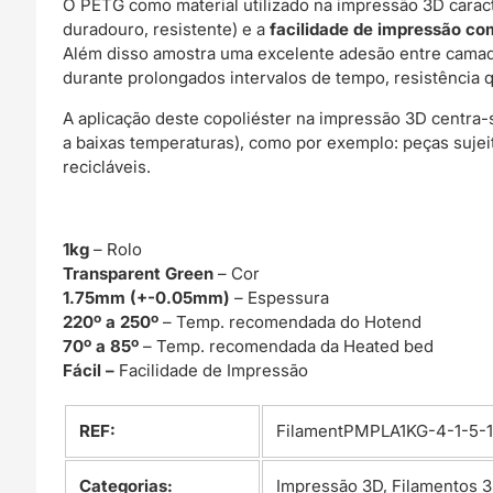
O PETG como material utilizado na impressão 3D carac
duradouro, resistente) e a
facilidade de impressão c
Além disso amostra uma excelente adesão entre camad
durante prolongados intervalos de tempo, resistência q
A aplicação deste copoliéster na impressão 3D centra
a baixas temperaturas), como por exemplo: peças sujei
recicláveis.
1kg
– Rolo
Transparent Green
– Cor
1.75mm (+-0.05mm)
– Espessura
220º a 250º
– Temp. recomendada do Hotend
70º a 85º
– Temp. recomendada da Heated bed
Fácil –
Facilidade de Impressão
REF:
FilamentPMPLA1KG-4-1-5-1
Categorias:
Impressão 3D
,
Filamentos 