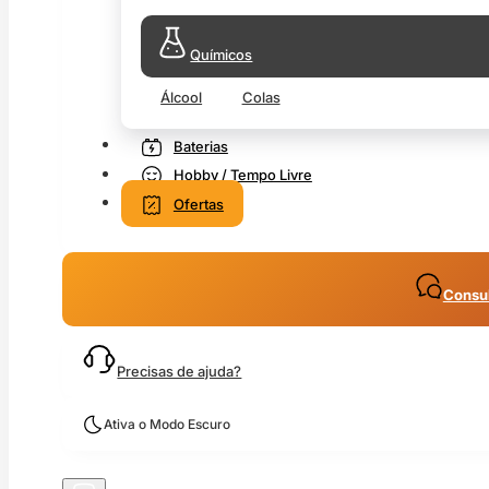
Químicos
Álcool
Colas
Baterias
Hobby / Tempo Livre
Ofertas
Consul
Precisas de ajuda?
Ativa o Modo Escuro