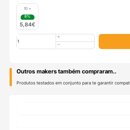
10 +
8%
5,84
€
Quantidade
de
PETG
CRYSTAL
300g
Azul
Outros makers também compraram..
Aguamarina
Aquamarine
Produtos testados em conjunto para te garantir compati
Blue
-
WINKLE