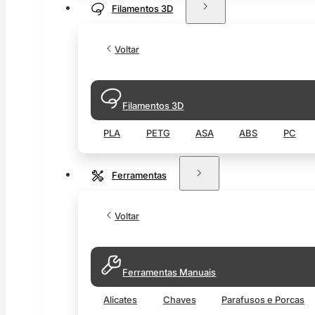
Filamentos 3D
Voltar
Filamentos 3D
PLA
PETG
ASA
ABS
PC
Ferramentas
Voltar
Ferramentas Manuais
Alicates
Chaves
Parafusos e Porcas