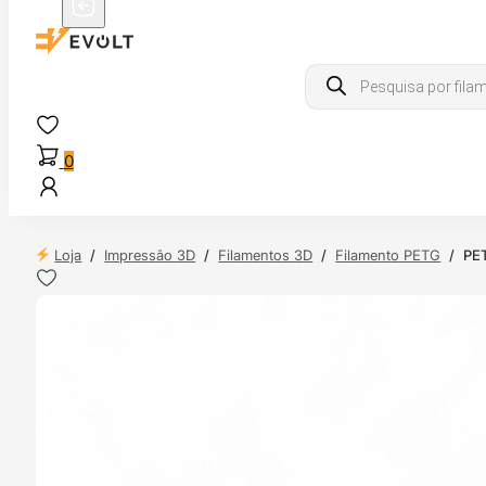
Products
search
0
Loja
/
Impressão 3D
/
Filamentos 3D
/
Filamento PETG
/
PE
 24H