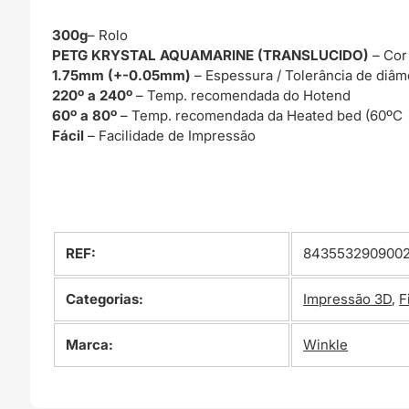
300g
– Rolo
PETG KRYSTAL AQUAMARINE (TRANSLUCIDO)
– Cor
1.75mm (+-0.05mm)
– Espessura / Tolerância de diâm
220º a 240º
– Temp. recomendada do Hotend
60º a 80º
– Temp. recomendada da Heated bed (60ºC 
Fácil
– Facilidade de Impressão
REF:
843553290900
Categorias:
Impressão 3D
,
F
Marca:
Winkle