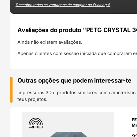
Descobre todas as vantagens de comprar na Evolt aqui.
Avaliações do produto "PETG CRYSTAL 3
Ainda não existem avaliações.
Apenas clientes com sessão iniciada que compraram es
Outras opções que podem interessar-te
Impressoras 3D e produtos similares com característic
teus projetos.
O 24H
PE
Mi
2