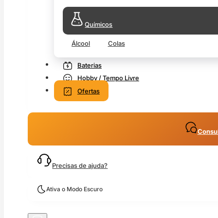
Químicos
Álcool
Colas
Baterias
Hobby / Tempo Livre
Ofertas
Consul
Precisas de ajuda?
Ativa o Modo Escuro