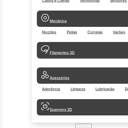
Cabos e Calhas
Ventoinhas
Sensores
Mecânica
Nozzles
Polias
Correias
Varões
Filamentos 3D
Acessórios
Aderência
Limpeza
Lubricação
D
Scanners 3D