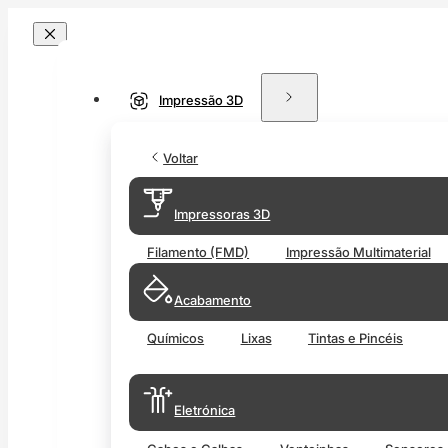
Impressão 3D
Voltar
Impressoras 3D
Filamento (FMD)
Impressão Multimaterial
Acabamento
Químicos
Lixas
Tintas e Pincéis
Eletrónica