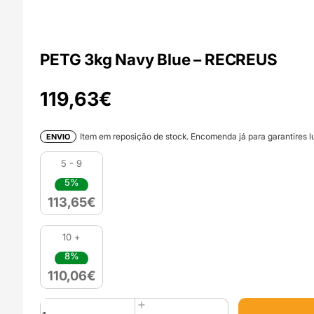
PETG 3kg Navy Blue – RECREUS
119,63
€
Item em reposição de stock. Encomenda já para garantires lu
ENVIO
5 - 9
5%
113,65
€
10 +
8%
110,06
€
Quantidade