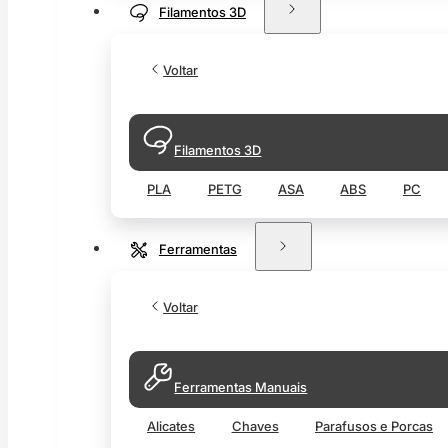
Filamentos 3D
Voltar
Filamentos 3D
PLA
PETG
ASA
ABS
PC
Ferramentas
Voltar
Ferramentas Manuais
Alicates
Chaves
Parafusos e Porcas