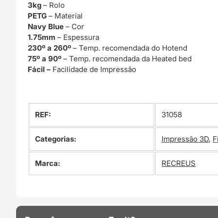
3kg
– Rolo
PETG
– Material
Navy Blue
– Cor
1.75mm
– Espessura
230º a 260º
– Temp. recomendada do Hotend
75º a 90º
– Temp. recomendada da Heated bed
Fácil –
Facilidade de Impressão
REF:
31058
Categorias:
Impressão 3D
,
F
Marca:
RECREUS