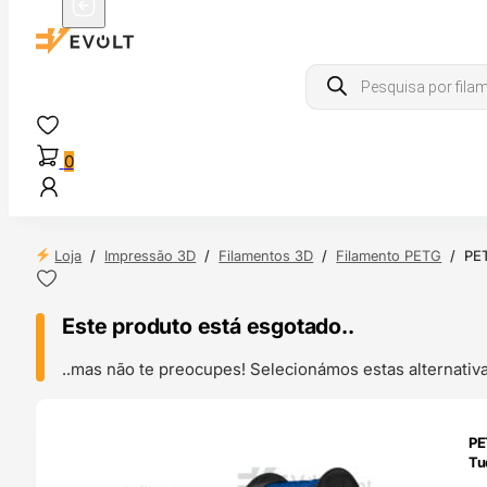
Products
search
0
Loja
/
Impressão 3D
/
Filamentos 3D
/
Filamento PETG
/
PE
Este produto está esgotado..
..mas não te preocupes! Selecionámos estas alternat
ENDAS
PE
4H
Tu