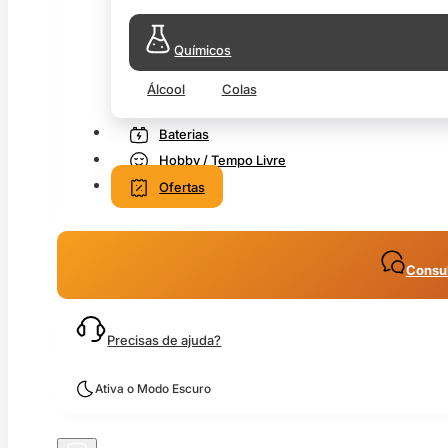
Químicos
Álcool
Colas
Baterias
Hobby / Tempo Livre
Ofertas
Consul
Precisas de ajuda?
Ativa o Modo Escuro