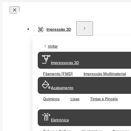
Impressão 3D
Voltar
Impressoras 3D
Filamento (FMD)
Impressão Multimaterial
Acabamento
Químicos
Lixas
Tintas e Pincéis
Eletrónica