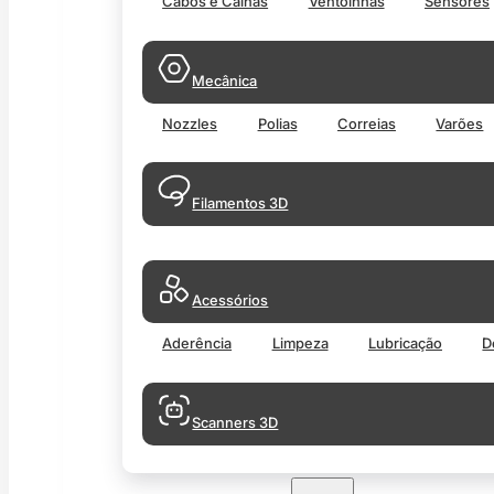
Cabos e Calhas
Ventoinhas
Sensores
Mecânica
Nozzles
Polias
Correias
Varões
Filamentos 3D
Acessórios
Aderência
Limpeza
Lubricação
D
Scanners 3D