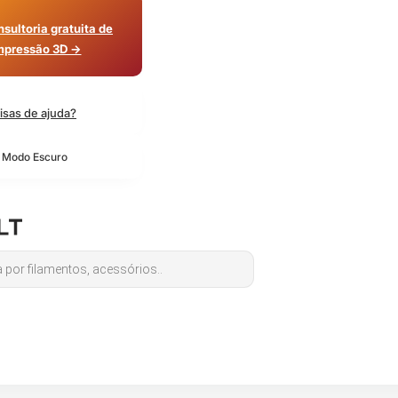
sultoria gratuita de
mpressão 3D →
isas de ajuda?
o Modo Escuro