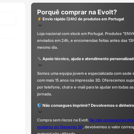
Porquê comprar na Evolt?
Envio rápido (24h) de produtos em Portugal
Loja nacional com stock em Portugal. Produtos "ENV
enviados em 24h, e encomendas feitas antes das 13
mesmo dia.
Apoio técnico, ajuda e atendimento personalizad
Somos uma equipa jovem e especializada com sede 
com mais 15 anos na impressão 3D. Oferecemos supor
por telefone, chat e e-mail para te ajudar em todas as
jornada.
Não consegues imprimir? Devolvemos o dinheiro
Compra sem riscos na Evolt.
Se não conseguires imp
gostares do filamento 3D
, devolvemos o valor corre
material não utilizado.