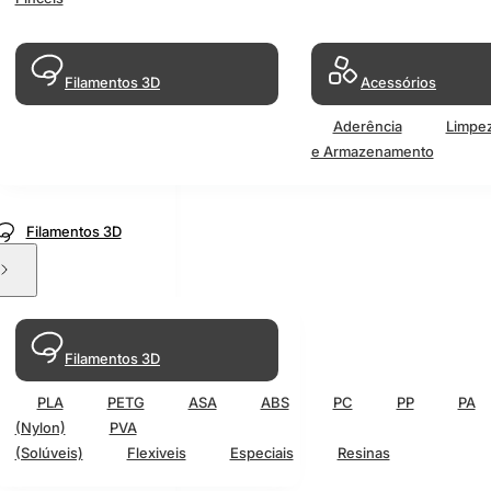
Filamentos 3D
Acessórios
Aderência
Limpe
e Armazenamento
Filamentos 3D
Filamentos 3D
PLA
PETG
ASA
ABS
PC
PP
PA
(Nylon)
PVA
(Solúveis)
Flexiveis
Especiais
Resinas