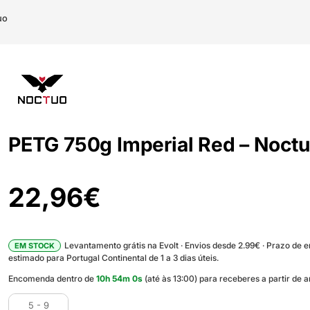
uo
PETG 750g Imperial Red – Noct
22,96
€
Levantamento grátis na Evolt · Envios desde 2.99€ · Prazo de 
EM STOCK
estimado para Portugal Continental de 1 a 3 dias úteis.
Encomenda dentro de
10
h
53
m
59
s
(até às 13:00) para receberes a partir d
5 - 9