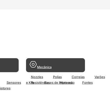
Mecânica
Nozzles
Polias
Correias
Varões
Sensores
e Kits
Resistências
Bases de Impressão
Motores
Fontes
istores