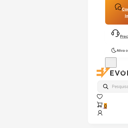
Con
I
Prec
Ativa 
Products
search
0