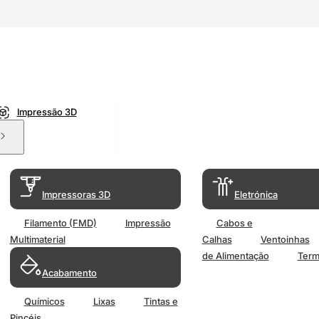
Impressão 3D
Impressoras 3D
Eletrónica
Filamento (FMD)
Impressão
Cabos e
Multimaterial
Calhas
Ventoinhas
de Alimentação
Term
Acabamento
Químicos
Lixas
Tintas e
Pincéis