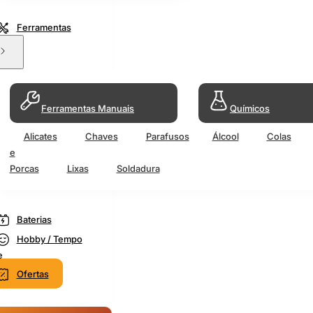
Ferramentas
Ferramentas Manuais
Químicos
Alicates
Chaves
Parafusos
Álcool
Colas
e
Porcas
Lixas
Soldadura
Baterias
Hobby / Tempo
e
Ofertas