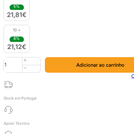
5%
21,81
€
10 +
8%
21,12
€
Quantidade
Adicionar ao carrinho
de
PETG
C
750g
Imperial
Red
Stock em Portugal
-
Noctuo
Apoio Técnico