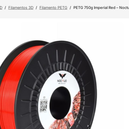
3D
/
Filamentos 3D
/
Filamento PETG
/
PETG 750g Imperial Red – Noct