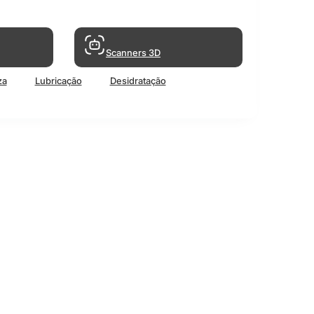
Scanners 3D
za
Lubricação
Desidratação