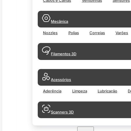
Cabos e Calhas
Ventoinhas
Sensores
Mecânica
Nozzles
Polias
Correias
Varões
Filamentos 3D
Acessórios
Aderência
Limpeza
Lubricação
D
Scanners 3D