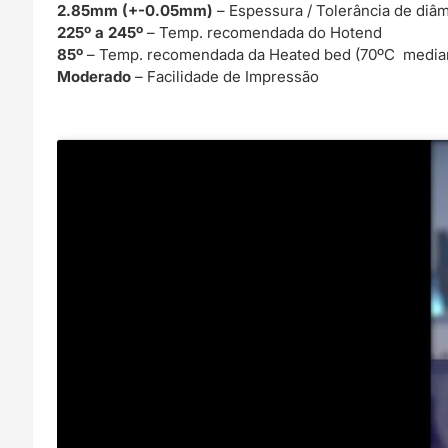
2.85mm (+-0.05mm)
– Espessura / Tolerância de diâ
225º a 245º
– Temp. recomendada do Hotend
85º
– Temp. recomendada da Heated bed (70ºC median
Moderado
– Facilidade de Impressão