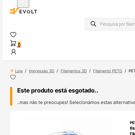
Products
search
0
Loja
/
Impressão 3D
/
Filamentos 3D
/
Filamento PETG
/
PET
Este produto está esgotado..
..mas não te preocupes! Selecionámos estas alternat
ENDAS
PE
4H
Bl
Fi