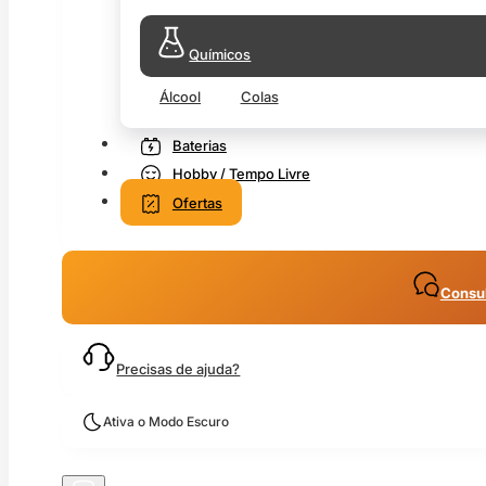
Químicos
Álcool
Colas
Baterias
Hobby / Tempo Livre
Ofertas
Consul
Precisas de ajuda?
Ativa o Modo Escuro