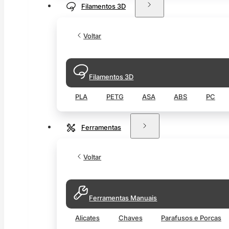
Filamentos 3D
Voltar
Filamentos 3D
PLA
PETG
ASA
ABS
PC
Ferramentas
Voltar
Ferramentas Manuais
Alicates
Chaves
Parafusos e Porcas