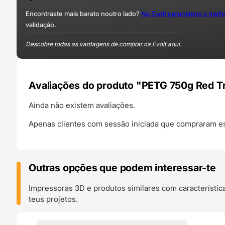
Encontraste mais barato noutro lado?
Na Evolt garantimos o mel
validação.
Descobre todas as vantagens de comprar na Evolt aqui.
Avaliações do produto "PETG 750g Red Tr
Ainda não existem avaliações.
Apenas clientes com sessão iniciada que compraram es
Outras opções que podem interessar-te
Impressoras 3D e produtos similares com característic
teus projetos.
O 24H