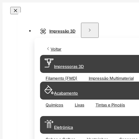
Impressão 3D
Voltar
Impressoras 3D
Filamento (FMD)
Impressão Multimaterial
Acabamento
Químicos
Lixas
Tintas e Pincéis
Eletrónica