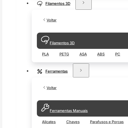
Filamentos 3D
Voltar
Filamentos 3D
PLA
PETG
ASA
ABS
PC
Ferramentas
Voltar
Ferramentas Manuais
Alicates
Chaves
Parafusos e Porcas