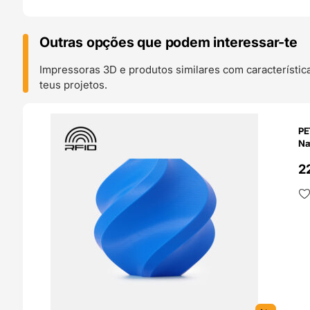
Outras opções que podem interessar-te
Impressoras 3D e produtos similares com característic
teus projetos.
O 24H
PE
Na
2