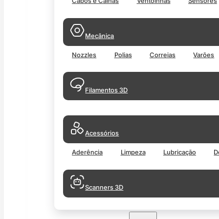
Cabos e Calhas
Ventoinhas
Sensores
Mecânica
Nozzles
Polias
Correias
Varões
Filamentos 3D
Acessórios
Aderência
Limpeza
Lubricação
D
Scanners 3D