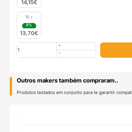
14,15
€
10 +
8%
13,70
€
Quantidade
de
PETG
Hyper
Speed
(Refill)
Outros makers também compraram..
1kg
Transparent
Produtos testados em conjunto para te garantir compati
Red
-
Azurefilm