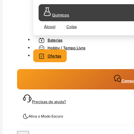
Químicos
Álcool
Colas
Baterias
Hobby / Tempo Livre
Ofertas
Consul
Precisas de ajuda?
Ativa o Modo Escuro