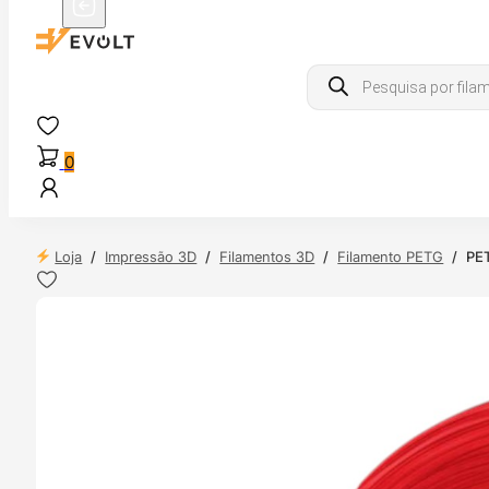
Products
search
0
Loja
/
Impressão 3D
/
Filamentos 3D
/
Filamento PETG
/
PET
NDAS
4H