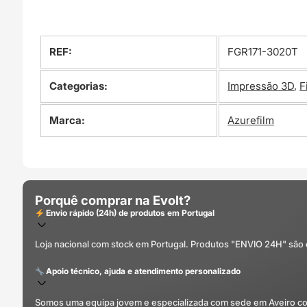
REF:
FGR171-3020T
Categorias:
Impressão 3D
,
F
Marca:
Azurefilm
Porquê comprar na Evolt?
Envio rápido (24h) de produtos em Portugal
Loja nacional com stock em Portugal. Produtos "ENVIO 24H" são
Apoio técnico, ajuda e atendimento personalizado
Somos uma equipa jovem e especializada com sede em Aveiro com 