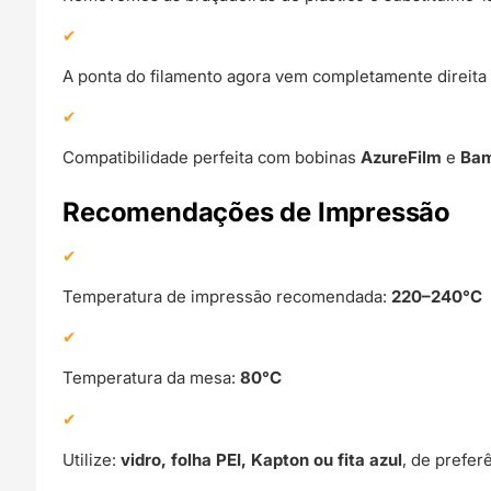
A ponta do filamento agora vem completamente direita 
Compatibilidade perfeita com bobinas
AzureFilm
e
Bam
Recomendações de Impressão
Temperatura de impressão recomendada:
220–240°C
Temperatura da mesa:
80°C
Utilize:
vidro, folha PEI, Kapton ou fita azul
, de prefe