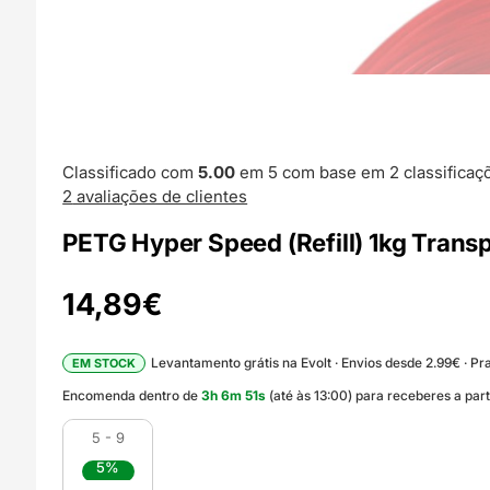
Classificado com
5.00
em 5 com base em
2
classificaç
2
avaliações de clientes
PETG Hyper Speed (Refill) 1kg Trans
14,89
€
Levantamento grátis na Evolt · Envios desde 2.99€ · Pra
EM STOCK
Encomenda dentro de
3
h
6
m
50
s
(até às 13:00) para receberes a par
5 - 9
5%