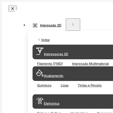
Impressão 3D
Voltar
Impressoras 3D
Filamento (FMD)
Impressão Multimaterial
Acabamento
Químicos
Lixas
Tintas e Pincéis
Eletrónica