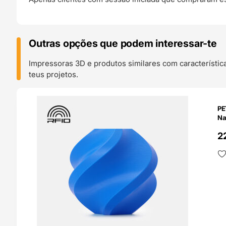
Outras opções que podem interessar-te
Impressoras 3D e produtos similares com característic
teus projetos.
O 24H
PE
Na
2