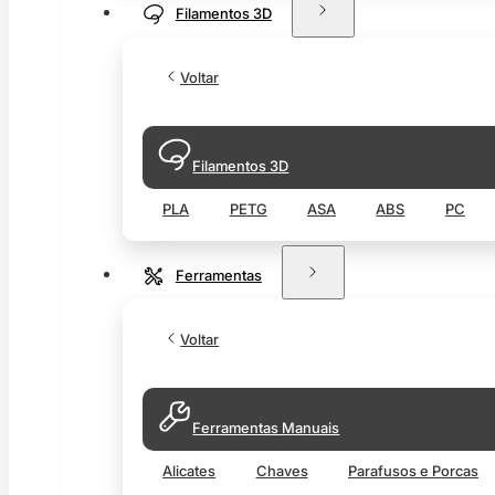
Filamentos 3D
Voltar
Filamentos 3D
PLA
PETG
ASA
ABS
PC
Ferramentas
Voltar
Ferramentas Manuais
Alicates
Chaves
Parafusos e Porcas