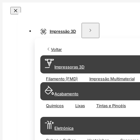
Impressão 3D
Voltar
Impressoras 3D
Filamento (FMD)
Impressão Multimaterial
Acabamento
Químicos
Lixas
Tintas e Pincéis
Eletrónica