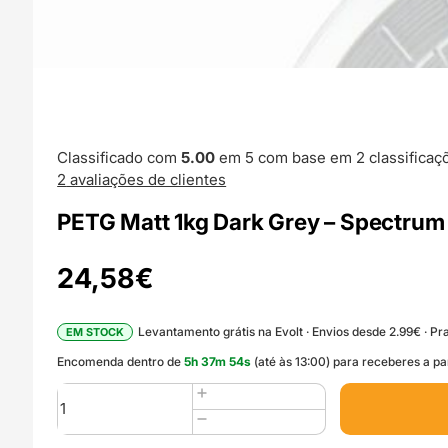
Classificado com
5.00
em 5 com base em
2
classificaç
2
avaliações de clientes
PETG Matt 1kg Dark Grey – Spectrum
24,58
€
Levantamento grátis na Evolt · Envios desde 2.99€ · Pra
EM STOCK
Encomenda dentro de
5
h
37
m
53
s
(até às 13:00) para receberes a pa
Quantidade
de
PETG