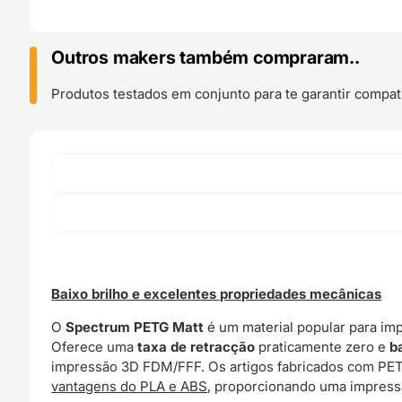
Matt
1kg
Dark
Outros makers também compraram..
Grey
-
Produtos testados em conjunto para te garantir compati
Spectrum
Filaments
Baixo brilho e excelentes propriedades mecânicas
O
Spectrum PETG Matt
é um material popular para im
Oferece uma
taxa de retracção
praticamente zero e
b
impressão 3D FDM/FFF. Os artigos fabricados com P
vantagens do PLA e ABS
, proporcionando uma impres