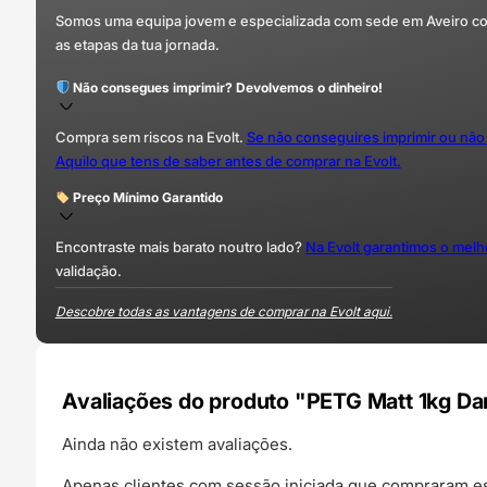
Somos uma equipa jovem e especializada com sede em Aveiro com 
as etapas da tua jornada.
Não consegues imprimir? Devolvemos o dinheiro!
Compra sem riscos na Evolt.
Se não conseguires imprimir ou não
Aquilo que tens de saber antes de comprar na Evolt.
Preço Mínimo Garantido
Encontraste mais barato noutro lado?
Na Evolt garantimos o mel
validação.
Descobre todas as vantagens de comprar na Evolt aqui.
Avaliações do produto "PETG Matt 1kg Da
Ainda não existem avaliações.
Apenas clientes com sessão iniciada que compraram es