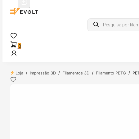
Products
search
0
Loja
/
Impressão 3D
/
Filamentos 3D
/
Filamento PETG
/
PET
NDAS
4H