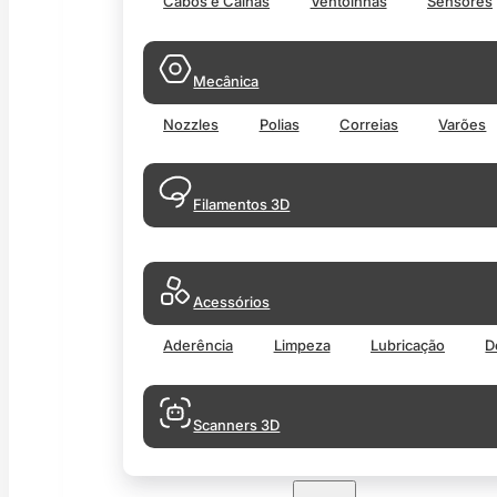
Cabos e Calhas
Ventoinhas
Sensores
Mecânica
Nozzles
Polias
Correias
Varões
Filamentos 3D
Acessórios
Aderência
Limpeza
Lubricação
D
Scanners 3D