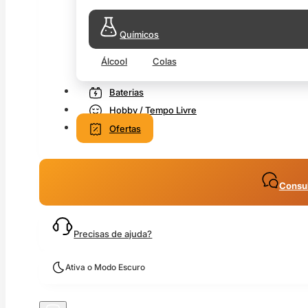
Químicos
Álcool
Colas
Baterias
Hobby / Tempo Livre
Ofertas
Consul
Precisas de ajuda?
Ativa o Modo Escuro