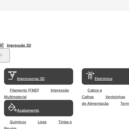
Impressão 3D
Impressoras 3D
Eletrónica
Filamento (FMD)
Impressão
Cabos e
Multimaterial
Calhas
Ventoinhas
de Alimentação
Term
Acabamento
Químicos
Lixas
Tintas e
Pincéis