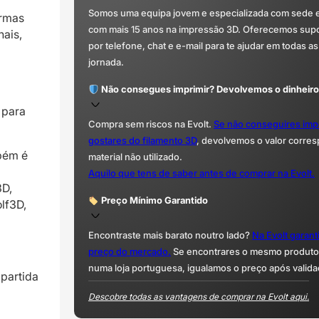
Somos uma equipa jovem e especializada com sede 
ormas
com mais 15 anos na impressão 3D. Oferecemos supor
nais,
por telefone, chat e e-mail para te ajudar em todas as
jornada.
Não consegues imprimir? Devolvemos o dinheiro
 para
Compra sem riscos na Evolt.
Se não conseguires imp
gostares do filamento 3D
, devolvemos o valor corre
mbém é
material não utilizado.
Aquilo que tens de saber antes de comprar na Evolt.
3D,
Preço Mínimo Garantido
lf3D,
Encontraste mais barato noutro lado?
Na Evolt garan
preço do mercado.
Se encontrares o mesmo produto 
numa loja portuguesa, igualamos o preço após valida
partida
Descobre todas as vantagens de comprar na Evolt aqui.