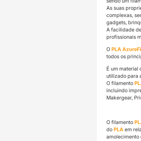
sendo um filam
As suas propr
complexas, se
gadgets, brinq
A facilidade d
profissionais 
O
PLA AzureF
todos os princi
É um material 
utilizado para
O filamento
PL
incluindo impr
Makergear, Pri
O filamento
PL
do
PLA
em rel
amolecimento 