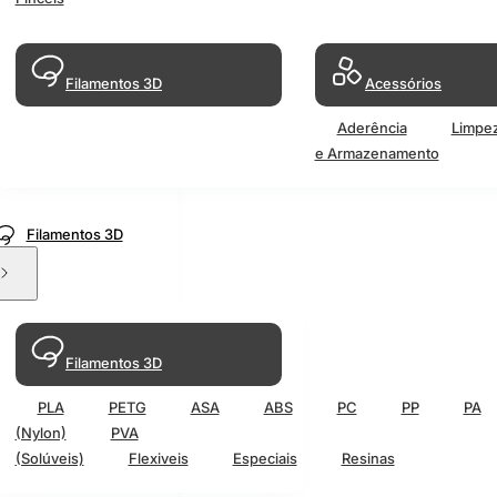
Filamentos 3D
Acessórios
Aderência
Limpe
e Armazenamento
Filamentos 3D
Filamentos 3D
PLA
PETG
ASA
ABS
PC
PP
PA
(Nylon)
PVA
(Solúveis)
Flexiveis
Especiais
Resinas