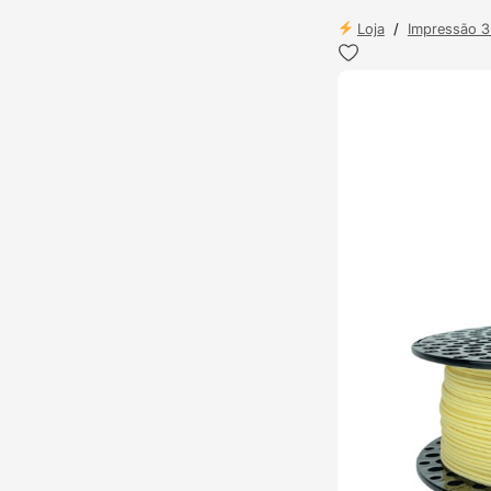
Loja
/
Impressão 
ENVIO 24H