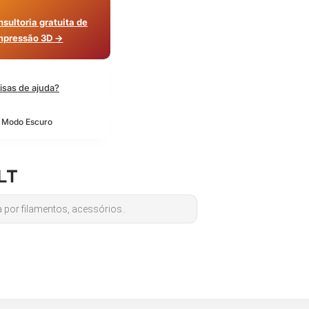
sultoria gratuita de
mpressão 3D →
isas de ajuda?
o Modo Escuro