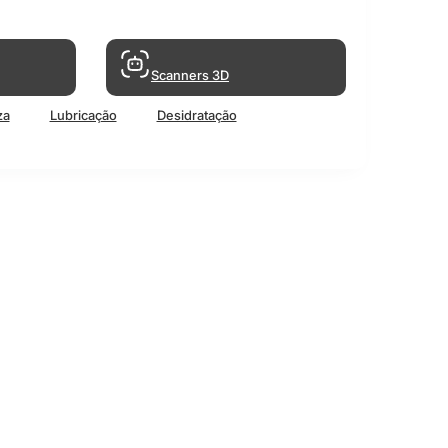
Scanners 3D
za
Lubricação
Desidratação