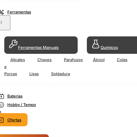
Ferramentas
Ferramentas Manuais
Químicos
Alicates
Chaves
Parafusos
Álcool
Colas
e
Porcas
Lixas
Soldadura
Baterias
Hobby / Tempo
e
Ofertas