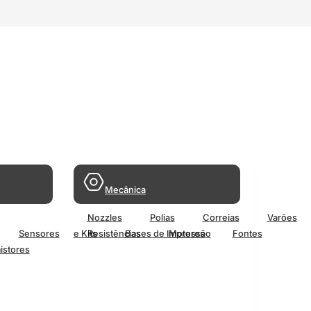
Mecânica
Nozzles
Polias
Correias
Varões
Sensores
e Kits
Resistências
Bases de Impressão
Motores
Fontes
istores