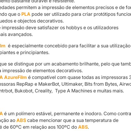
ento bastante durável e resistente.
iedades permitem a impressão de elementos precisos e de f
ndo que o
PLA
pode ser utilizado para criar protótipos funcio
uedos e objectos decorativos.
e impressão deve satisfazer os hobbys e os utilizadores
mais avançados.
ilm
é especialmente concebido para facilitar a sua utilização
piantes e principiantes.
que se distingue por um acabamento brilhante, pelo que ta
 a impressão de elementos decorativos.
A AzureFilm
é compatível com quase todas as impressoras 
essoras RepRap e MakerBot, Ultimaker, Bits from Bytes, Airwo
ntrbot, Bukobot, Creality, Type A Machines e muitas mais.
A
é um polímero estável, permanente e inodoro. Como contra
ação ao
ABS
cabe mencionar que a sua temperatura de
é de 60ºC em relação aos 100ºC do
ABS
.