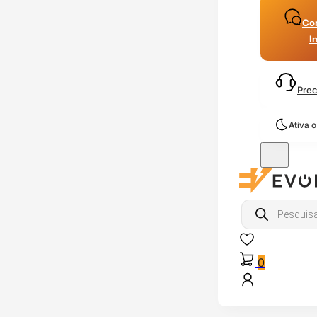
Con
I
Prec
Ativa 
Products
search
0