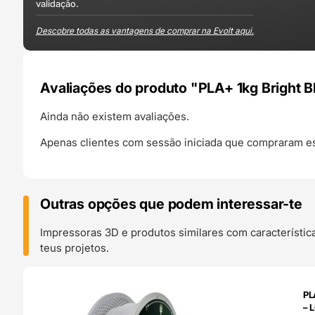
validação.
Descobre todas as vantagens de comprar na Evolt aqui.
Avaliações do produto "PLA+ 1kg Bright 
Ainda não existem avaliações.
Apenas clientes com sessão iniciada que compraram es
Outras opções que podem interessar-te
Impressoras 3D e produtos similares com característic
teus projetos.
O 24H
PL
– 