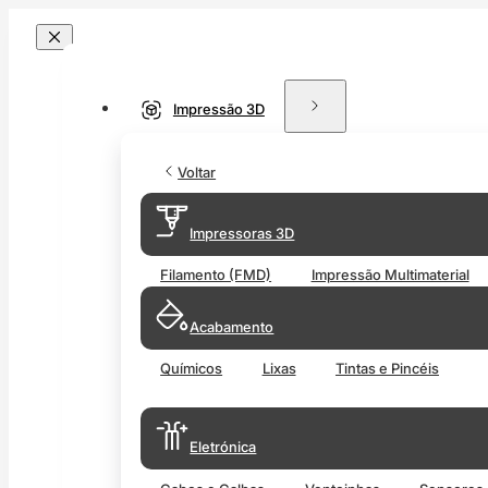
Impressão 3D
Voltar
Impressoras 3D
Filamento (FMD)
Impressão Multimaterial
Acabamento
Químicos
Lixas
Tintas e Pincéis
Eletrónica