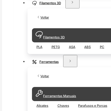
Filamentos 3D
Voltar
Filamentos 3D
PLA
PETG
ASA
ABS
PC
Ferramentas
Voltar
Ferramentas Manuais
Alicates
Chaves
Parafusos e Porcas