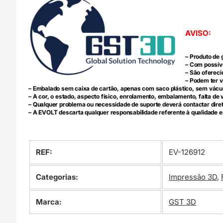
AVISO:
– Produto de 
– Com possíve
– São ofereci
– Podem ter v
– Embalado sem caixa de cartão, apenas com saco plástico, sem vácu
– A cor, o estado, aspecto físico, enrolamento, embalamento, falta 
– Qualquer problema ou necessidade de suporte deverá contactar dir
– A EVOLT descarta qualquer responsabilidade referente à qualidade e
REF:
EV-126912
Categorias:
Impressão 3D
,
Marca:
GST 3D