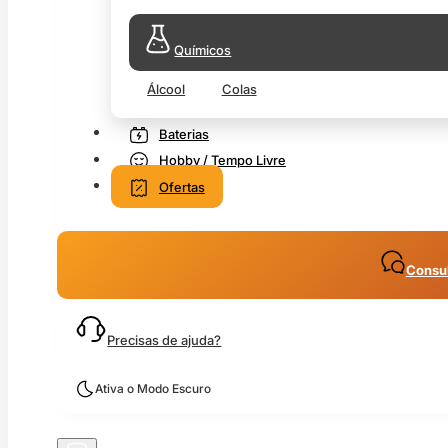
Químicos
Álcool
Colas
Baterias
Hobby / Tempo Livre
Ofertas
Consul
Precisas de ajuda?
Ativa o Modo Escuro