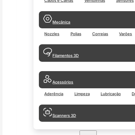
Cabos e Calhas
Ventoinhas
Sensores
Mecânica
Nozzles
Polias
Correias
Varões
Filamentos 3D
Acessórios
Aderência
Limpeza
Lubricação
D
Scanners 3D