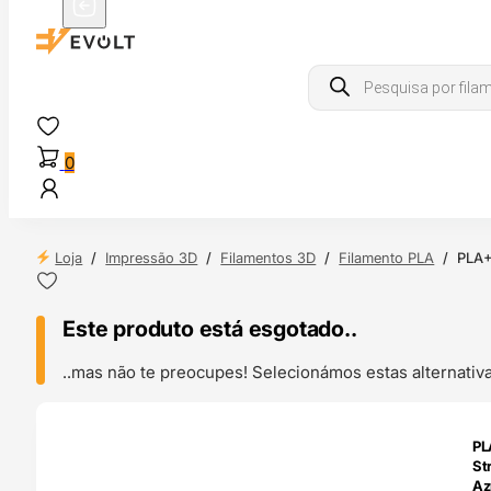
Products
search
0
Loja
/
Impressão 3D
/
Filamentos 3D
/
Filamento PLA
/
PLA+
Este produto está esgotado..
..mas não te preocupes! Selecionámos estas alternat
ENDAS
PL
4H
St
Az