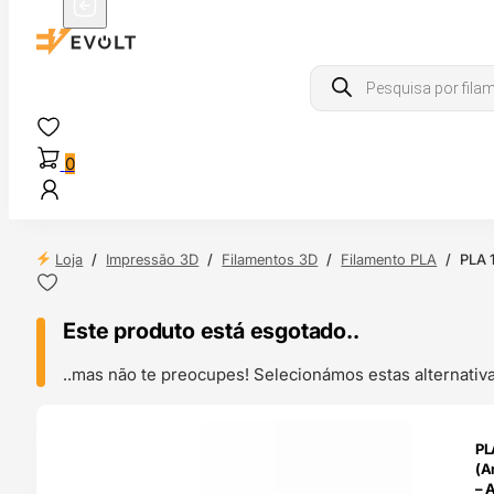
Products
search
0
Loja
/
Impressão 3D
/
Filamentos 3D
/
Filamento PLA
/
PLA 1
Este produto está esgotado..
..mas não te preocupes! Selecionámos estas alternat
ENDAS
PL
4H
(A
– 