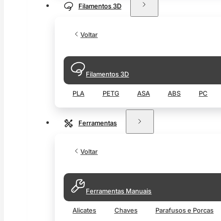
Filamentos 3D
Voltar
Filamentos 3D
PLA
PETG
ASA
ABS
PC
Ferramentas
Voltar
Ferramentas Manuais
Alicates
Chaves
Parafusos e Porcas