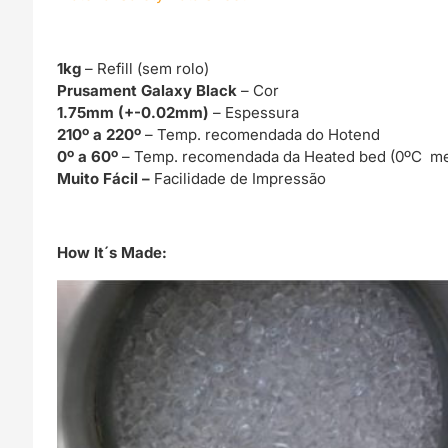
1kg
– Refill (sem rolo)
Prusament Galaxy Black
– Cor
1.75mm (+-0.02mm)
– Espessura
210º a 220º
– Temp. recomendada do Hotend
0º a 60º
– Temp. recomendada da Heated bed (0ºC me
Muito Fácil –
Facilidade de Impressão
How It´s Made: