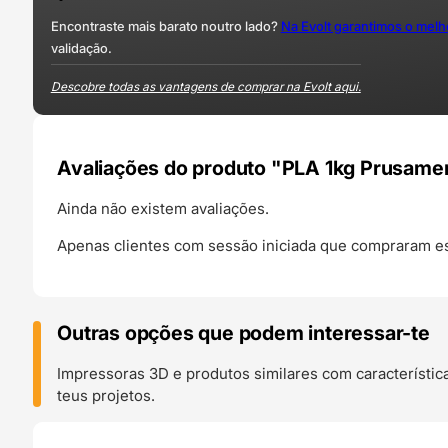
Encontraste mais barato noutro lado?
Na Evolt garantimos o mel
validação.
Descobre todas as vantagens de comprar na Evolt aqui.
Avaliações do produto "PLA 1kg Prusament 
Ainda não existem avaliações.
Apenas clientes com sessão iniciada que compraram es
Outras opções que podem interessar-te
Impressoras 3D e produtos similares com característic
teus projetos.
O 24H