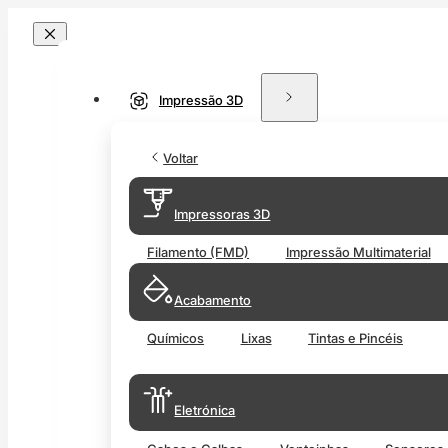
Impressão 3D
Voltar
Impressoras 3D
Filamento (FMD)
Impressão Multimaterial
Acabamento
Químicos
Lixas
Tintas e Pincéis
Eletrónica