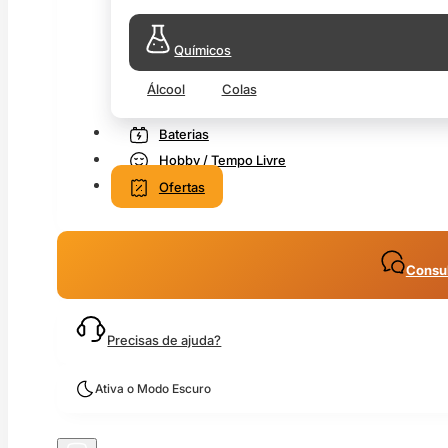
Químicos
Álcool
Colas
Baterias
Hobby / Tempo Livre
Ofertas
Consul
Precisas de ajuda?
Ativa o Modo Escuro