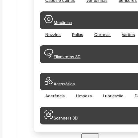
Cabos e Calhas
Ventoinhas
Sensores
Mecânica
Nozzles
Polias
Correias
Varões
Filamentos 3D
Acessórios
Aderência
Limpeza
Lubricação
D
Scanners 3D