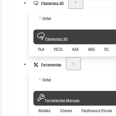
Filamentos 3D
Voltar
Filamentos 3D
PLA
PETG
ASA
ABS
PC
Ferramentas
Voltar
Ferramentas Manuais
Alicates
Chaves
Parafusos e Porcas