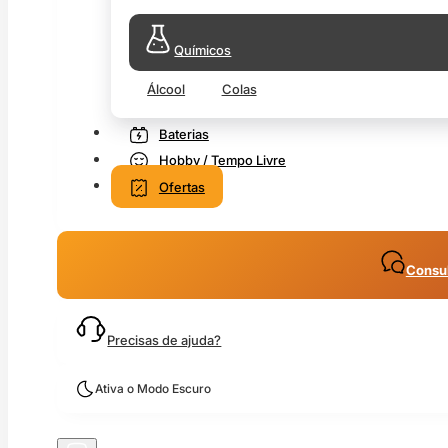
Químicos
Álcool
Colas
Baterias
Hobby / Tempo Livre
Ofertas
Consul
Precisas de ajuda?
Ativa o Modo Escuro