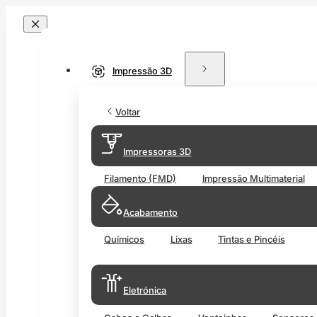
Impressão 3D
Voltar
Impressoras 3D
Filamento (FMD)
Impressão Multimaterial
Acabamento
Químicos
Lixas
Tintas e Pincéis
Eletrónica