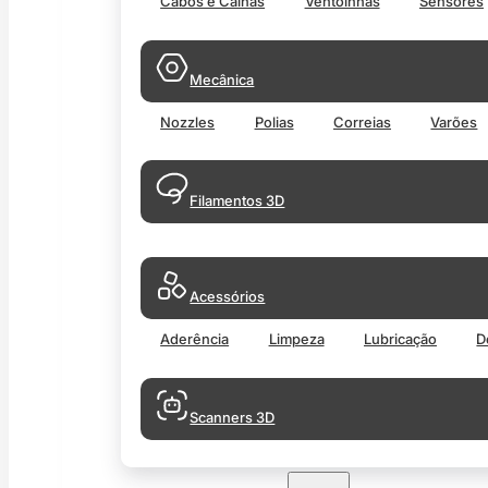
Cabos e Calhas
Ventoinhas
Sensores
Mecânica
Nozzles
Polias
Correias
Varões
Filamentos 3D
Acessórios
Aderência
Limpeza
Lubricação
D
Scanners 3D