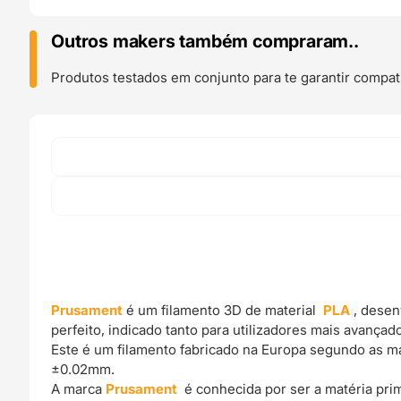
Prusament
Lipstick
Outros makers também compraram..
Red
-
Produtos testados em conjunto para te garantir compati
Prusa
Original
Prusament
é um filamento 3D de material
PLA
, desen
perfeito, indicado tanto para utilizadores mais avança
Este é um filamento fabricado na Europa segundo as mai
±0.02mm.
A marca
Prusament
é conhecida por ser a matéria pr