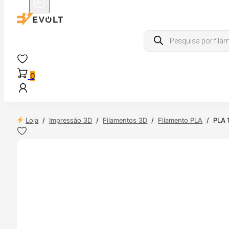
Products
search
0
Loja
/
Impressão 3D
/
Filamentos 3D
/
Filamento PLA
/
PLA 
 24H