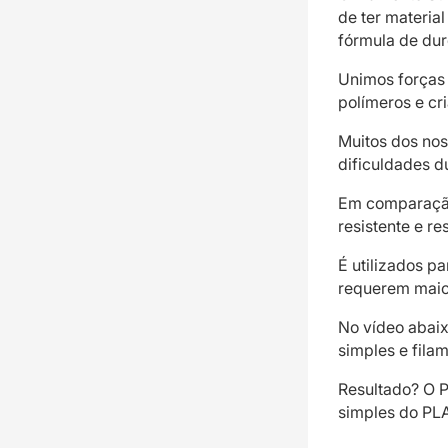
de ter materia
fórmula de dur
Unimos forças
polímeros e cr
Muitos dos nos
dificuldades d
Em comparação
resistente e re
É utilizados p
requerem maior
No vídeo abaix
simples e fila
Resultado? O 
simples do PLA