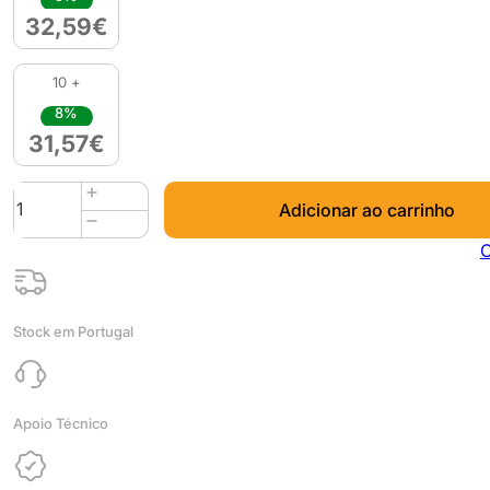
32,59
€
10 +
8%
31,57
€
Quantidade
Adicionar ao carrinho
de
PLA
C
1kg
Strongman
Red
Stock em Portugal
-
Azurefilm
Apoio Técnico