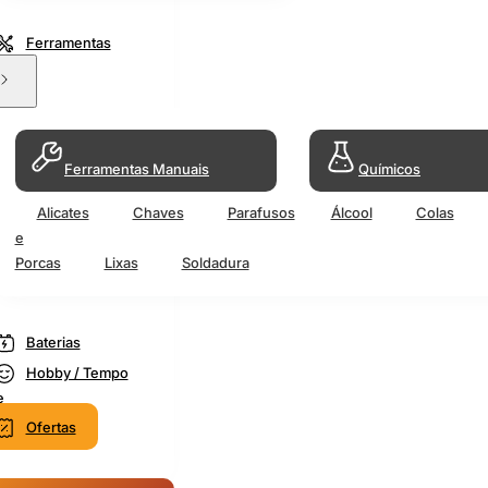
Ferramentas
Ferramentas Manuais
Químicos
Alicates
Chaves
Parafusos
Álcool
Colas
e
Porcas
Lixas
Soldadura
Baterias
Hobby / Tempo
e
Ofertas