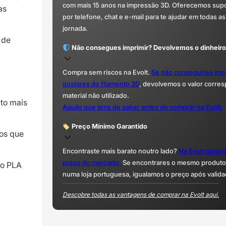
com mais 15 anos na impressão 3D. Oferecemos supor
as
por telefone, chat e e-mail para te ajudar em todas as
jornada.
 de
Não consegues imprimir? Devolvemos o dinheiro
Compra sem riscos na Evolt.
Se não conseguires imp
gostares do filamento 3D
, devolvemos o valor corre
material não utilizado.
to mais
Aquilo que tens de saber antes de comprar na Evolt.
Preço Mínimo Garantido
tos que
Encontraste mais barato noutro lado?
Na Evolt garan
preço do mercado.
Se encontrares o mesmo produto 
to PLA
numa loja portuguesa, igualamos o preço após valida
Descobre todas as vantagens de comprar na Evolt aqui.