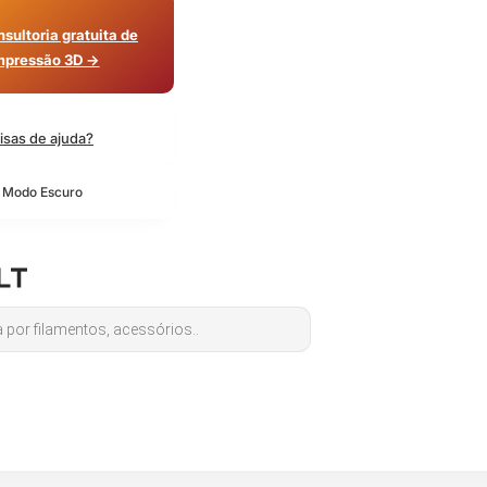
sultoria gratuita de
mpressão 3D →
isas de ajuda?
o Modo Escuro