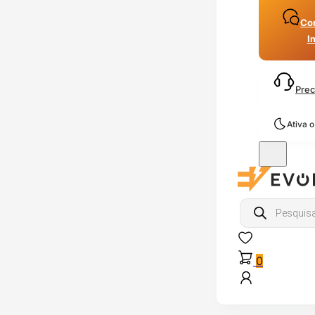
Con
I
Prec
Ativa 
Products
search
0