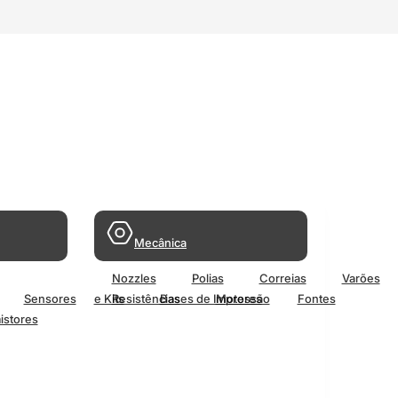
Mecânica
Nozzles
Polias
Correias
Varões
Sensores
e Kits
Resistências
Bases de Impressão
Motores
Fontes
istores