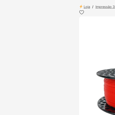
Loja
/
Impressão 
ENVIO 24H