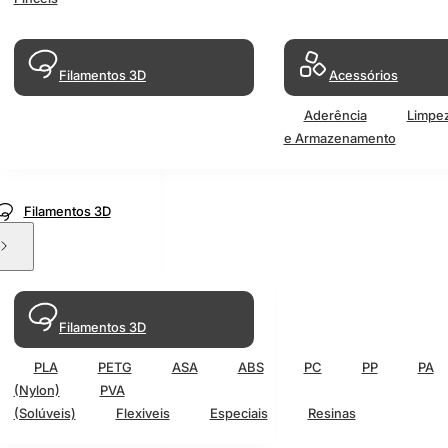
Filamentos 3D
Acessórios
Aderência
Limpe
e Armazenamento
Filamentos 3D
Filamentos 3D
PLA
PETG
ASA
ABS
PC
PP
PA
(Nylon)
PVA
(Solúveis)
Flexiveis
Especiais
Resinas