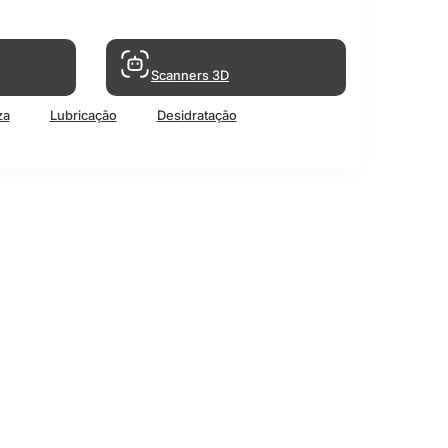
Scanners 3D
za
Lubricação
Desidratação