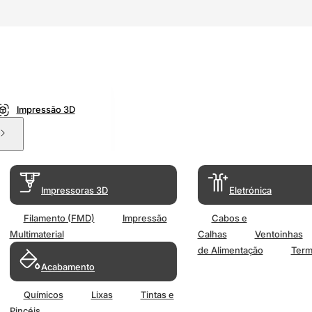
Impressão 3D
Impressoras 3D
Eletrónica
Filamento (FMD)
Impressão
Cabos e
Multimaterial
Calhas
Ventoinhas
de Alimentação
Term
Acabamento
Químicos
Lixas
Tintas e
Pincéis