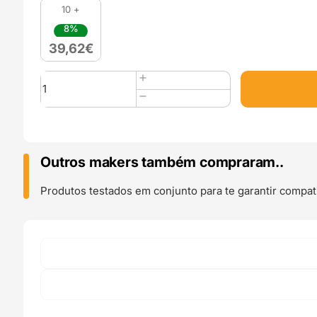
10 +
8%
39,62
€
Quantidade
de
PLA
2kg
Pink
-
Outros makers também compraram..
Filament
PM
Produtos testados em conjunto para te garantir compati