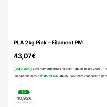
PLA 2kg Pink – Filament PM
43,07
€
Levantamento grátis na Evolt · Envios desde 2.99€ · Pra
EM STOCK
Encomenda dentro de
0
h
1
m
46
s
(até às 13:00) para receberes a par
5 - 9
5%
40,92
€