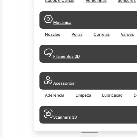
Cabos e Calhas
Ventoinhas
Sensores
Mecânica
Nozzles
Polias
Correias
Varões
Filamentos 3D
Acessórios
Aderência
Limpeza
Lubricação
D
Scanners 3D