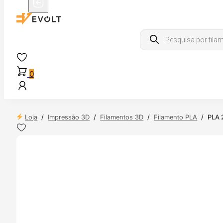
Products
search
0
Loja
/
Impressão 3D
/
Filamentos 3D
/
Filamento PLA
/
PLA 
 24H