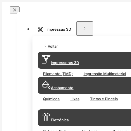
Impressão 3D
Voltar
Impressoras 3D
Filamento (FMD)
Impressão Multimaterial
Acabamento
Químicos
Lixas
Tintas e Pincéis
Eletrónica