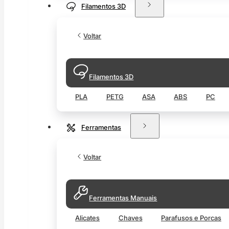
Filamentos 3D
Voltar
Filamentos 3D
PLA
PETG
ASA
ABS
PC
Ferramentas
Voltar
Ferramentas Manuais
Alicates
Chaves
Parafusos e Porcas