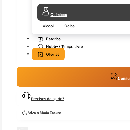
Químicos
Álcool
Colas
Baterias
Hobby / Tempo Livre
Ofertas
Consul
Precisas de ajuda?
Ativa o Modo Escuro