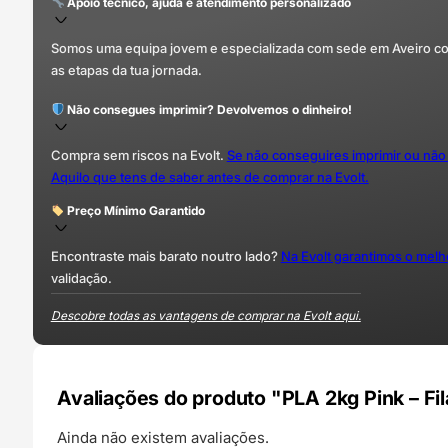
Apoio técnico, ajuda e atendimento personalizado
Somos uma equipa jovem e especializada com sede em Aveiro com 
as etapas da tua jornada.
Não consegues imprimir? Devolvemos o dinheiro!
Compra sem riscos na Evolt.
Se não conseguires imprimir ou não
Aquilo que tens de saber antes de comprar na Evolt.
Preço Mínimo Garantido
Encontraste mais barato noutro lado?
Na Evolt garantimos o mel
validação.
Descobre todas as vantagens de comprar na Evolt aqui.
Avaliações do produto "PLA 2kg Pink – F
Ainda não existem avaliações.