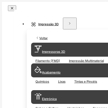
Impressão 3D
Voltar
Impressoras 3D
Filamento (FMD)
Impressão Multimaterial
Acabamento
Químicos
Lixas
Tintas e Pincéis
Eletrónica