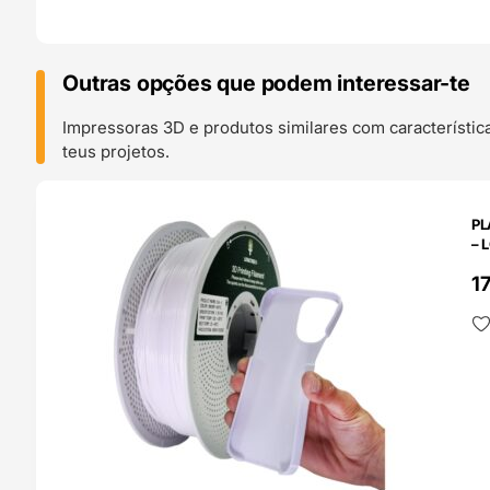
Outras opções que podem interessar-te
Impressoras 3D e produtos similares com característic
teus projetos.
O 24H
PL
– 
1