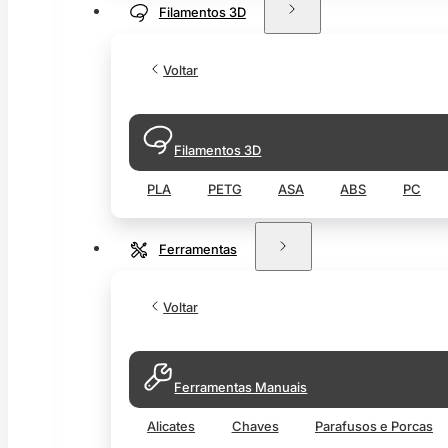
Filamentos 3D
Voltar
Filamentos 3D
PLA
PETG
ASA
ABS
PC
Ferramentas
Voltar
Ferramentas Manuais
Alicates
Chaves
Parafusos e Porcas