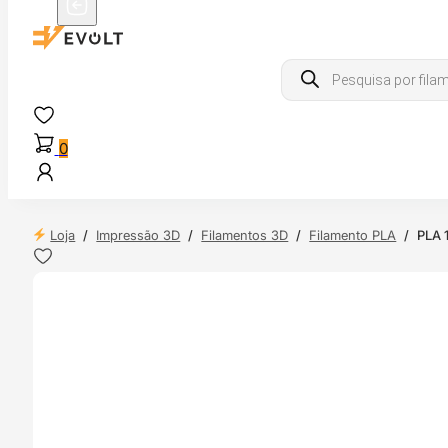
Products
search
0
Loja
/
Impressão 3D
/
Filamentos 3D
/
Filamento PLA
/
PLA 
 24H