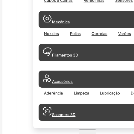
Cabos e Calhas
Ventoinhas
Sensores
Mecânica
Nozzles
Polias
Correias
Varões
Filamentos 3D
Acessórios
Aderência
Limpeza
Lubricação
D
Scanners 3D