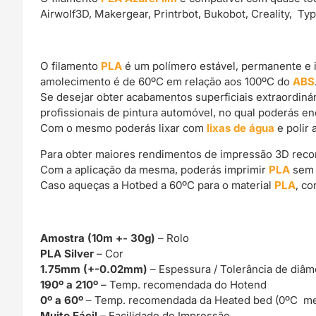
Airwolf3D, Makergear, Printrbot, Bukobot, Creality, Ty
O filamento
PLA
é um polímero estável, permanente e 
amolecimento é de 60ºC em relação aos 100ºC do
ABS
Se desejar obter acabamentos superficiais extraordin
profissionais de pintura automóvel, no qual poderás e
Com o mesmo poderás lixar com
lixas de água
e polir 
Para obter maiores rendimentos de impressão 3D rec
Com a aplicação da mesma, poderás imprimir
PLA
sem 
Caso aqueças a Hotbed a 60ºC para o material
PLA
, c
Amostra (10m +- 30g)
– Rolo
PLA Silver
– Cor
1.75mm (+-0.02mm)
– Espessura / Tolerância de diâm
190º a 210º
– Temp. recomendada do Hotend
0º a 60º
– Temp. recomendada da Heated bed (0ºC me
Muito Fácil –
Facilidade de Impressão