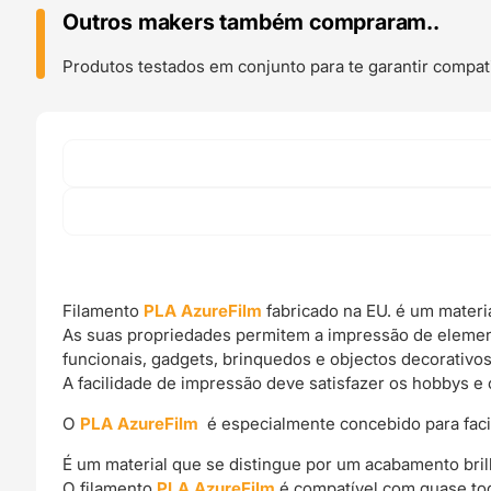
Silver
Outros makers também compraram..
-
Azurefilm
Produtos testados em conjunto para te garantir compati
Filamento
PLA AzureFilm
fabricado na EU. é um materi
As suas propriedades permitem a impressão de elemen
funcionais, gadgets, brinquedos e objectos decorativos
A facilidade de impressão deve satisfazer os hobbys e 
O
PLA AzureFilm
é especialmente concebido para facili
É um material que se distingue por um acabamento bril
O filamento
PLA AzureFilm
é compatível com quase tod