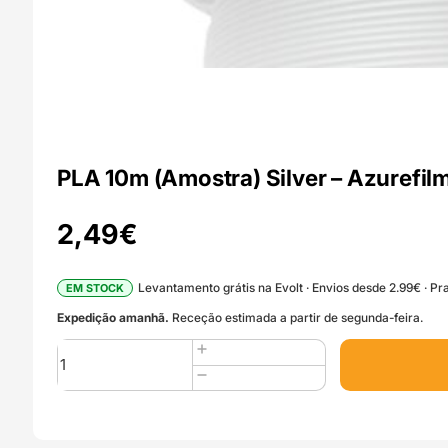
PLA 10m (Amostra) Silver – Azurefil
2,49
€
Levantamento grátis na Evolt · Envios desde 2.99€ · Pra
EM STOCK
Expedição amanhã.
Receção estimada a partir de segunda-feira.
Quantidade
de
PLA
10m
(Amostra)