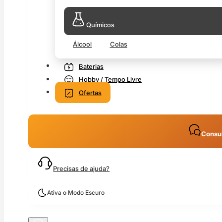
Químicos
Álcool
Colas
Baterias
Hobby / Tempo Livre
Ofertas
Consul
Precisas de ajuda?
Ativa o Modo Escuro