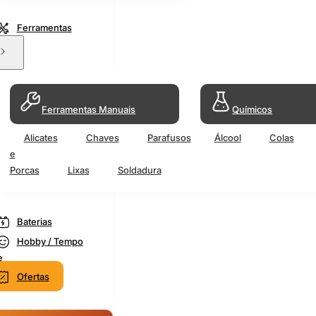
Ferramentas
Ferramentas Manuais
Químicos
Alicates
Chaves
Parafusos
Álcool
Colas
e
Porcas
Lixas
Soldadura
Baterias
Hobby / Tempo
e
Ofertas