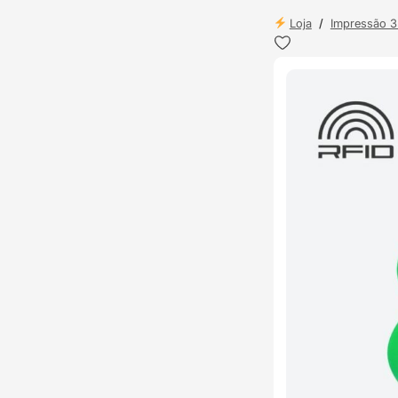
Loja
/
Impressão 
ENVIO 24H