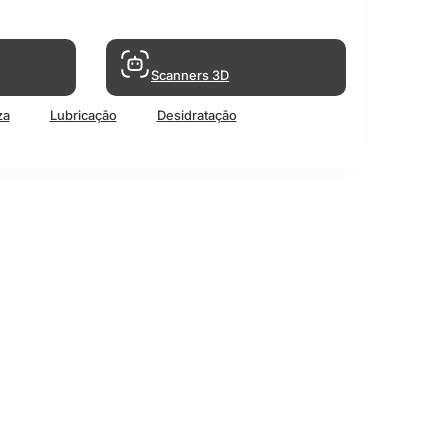
Scanners 3D
za
Lubricação
Desidratação