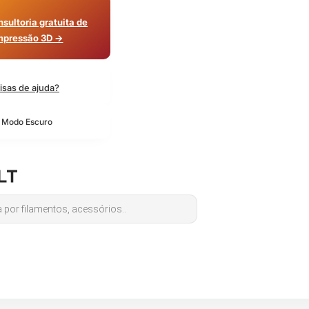
sultoria gratuita de
mpressão 3D →
isas de ajuda?
o Modo Escuro