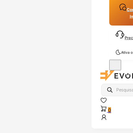
Con
I
Prec
Ativa 
Products
search
0