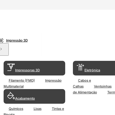
Impressão 3D
Impressoras 3D
Eletrónica
Filamento (FMD)
Impressão
Cabos e
Multimaterial
Calhas
Ventoinhas
de Alimentação
Term
Acabamento
Químicos
Lixas
Tintas e
Pincéis