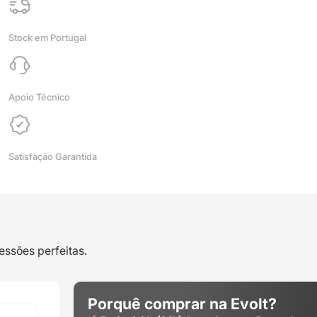
1kg
(Refill)
Stock em Portugal
Bambu
Green
-
Bambu
Apoio Técnico
Lab
Satisfação Garantida
essões perfeitas.
Porquê comprar na Evolt?