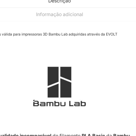
Descrição
Informação adicional
s válida para impressoras 3D Bambu Lab adquiridas através da EVOLT
ualidade incomparável
do filamento
PLA Basic
da
Bambu,