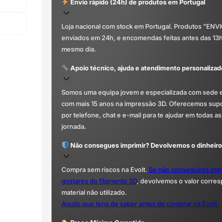
Envio rápido (24h) de produtos em Portugal
Loja nacional com stock em Portugal. Produtos "ENV
enviados em 24h, e encomendas feitas antes das 13
mesmo dia.
Apoio técnico, ajuda e atendimento personalizad
Somos uma equipa jovem e especializada com sede 
com mais 15 anos na impressão 3D. Oferecemos supor
por telefone, chat e e-mail para te ajudar em todas as
jornada.
Não consegues imprimir? Devolvemos o dinheiro
Compra sem riscos na Evolt.
Se não conseguires imp
gostares do filamento 3D
, devolvemos o valor corre
material não utilizado.
Aquilo que tens de saber antes de comprar na Evolt.