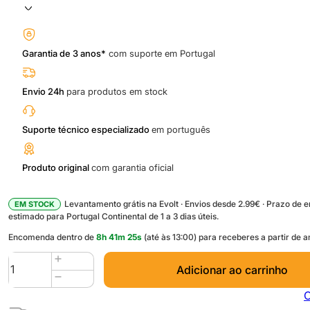
Garantia de 3 anos*
com suporte em Portugal
Envio 24h
para produtos em stock
Suporte técnico especializado
em português
Produto original
com garantia oficial
Levantamento grátis na Evolt · Envios desde 2.99€ · Prazo de 
EM STOCK
estimado para Portugal Continental de 1 a 3 dias úteis.
Encomenda dentro de
8
h
41
m
24
s
(até às 13:00) para receberes a partir de
Quantidade
Adicionar ao carrinho
de
PLA
C
Basic