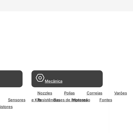
Mecânica
Nozzles
Polias
Correias
Varões
Sensores
e Kits
Resistências
Bases de Impressão
Motores
Fontes
istores