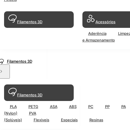
Filamentos 3D
Acessórios
Aderência
Limpe
e Armazenamento
Filamentos 3D
Filamentos 3D
PLA
PETG
ASA
ABS
PC
PP
PA
(Nylon)
PVA
(Solúveis)
Flexiveis
Especiais
Resinas