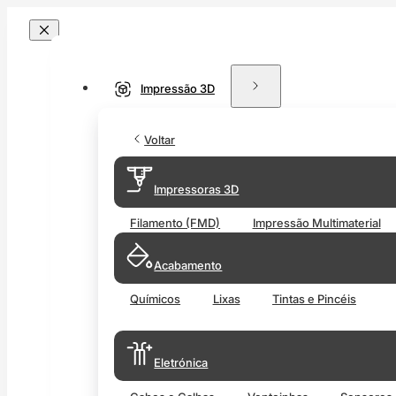
Impressão 3D
Voltar
Impressoras 3D
Filamento (FMD)
Impressão Multimaterial
Acabamento
Químicos
Lixas
Tintas e Pincéis
Eletrónica