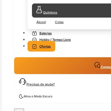
Químicos
Álcool
Colas
Baterias
Hobby / Tempo Livre
Ofertas
Consul
Precisas de ajuda?
Ativa o Modo Escuro