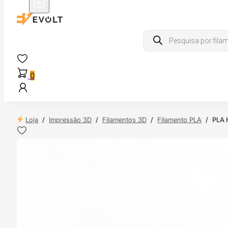
Products
search
0
Loja
/
Impressão 3D
/
Filamentos 3D
/
Filamento PLA
/
PLA 
NDAS
4H