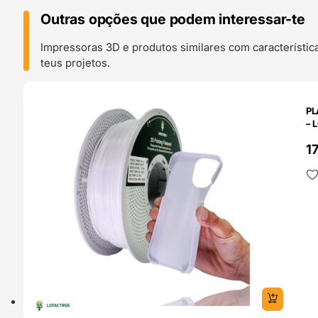
Outras opções que podem interessar-te
Impressoras 3D e produtos similares com característic
teus projetos.
O 24H
PL
– 
1