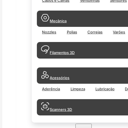
Cabos e Calhas
Ventoinhas
Sensores
Mecânica
Nozzles
Polias
Correias
Varões
Filamentos 3D
Acessórios
Aderência
Limpeza
Lubricação
D
Scanners 3D