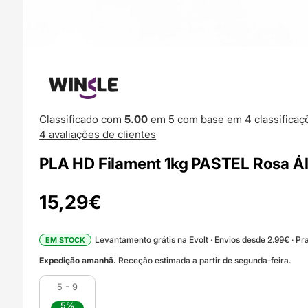
Classificado com
5.00
em 5 com base em
4
classificaç
4
avaliações de clientes
PLA HD Filament 1kg PASTEL Rosa Á
15,29
€
Levantamento grátis na Evolt · Envios desde 2.99€ · Pra
EM STOCK
Expedição amanhã.
Receção estimada a partir de segunda-feira.
5 - 9
5%