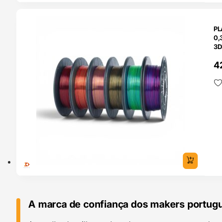
O 24H
PL
0,
3D
4
A marca de confiança dos makers portug