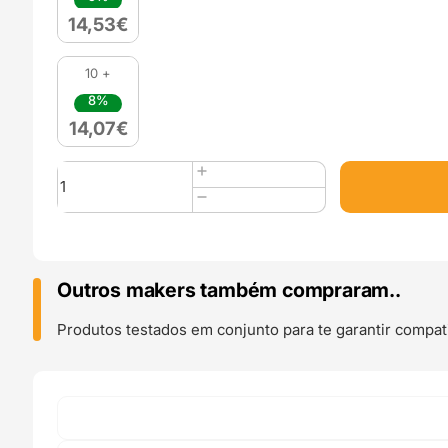
14,53
€
10 +
8%
14,07
€
Quantidade
de
PLA
HD
Filament
1kg
Outros makers também compraram..
PASTEL
Rosa
Produtos testados em conjunto para te garantir compati
Álgodon
de
azucar
Cotton
Candy