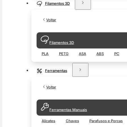
Filamentos 3D
Voltar
Filamentos 3D
PLA
PETG
ASA
ABS
PC
Ferramentas
Voltar
Ferramentas Manuais
Alicates
Chaves
Parafusos e Porcas