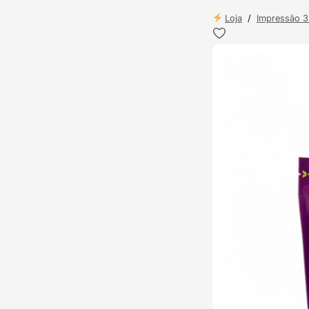
Loja
/
Impressão 
ENVIO 24H