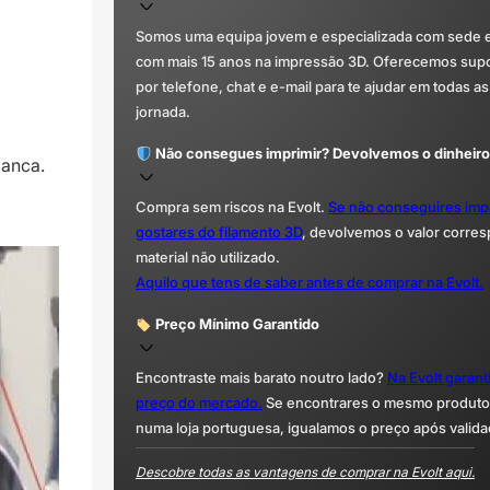
Somos uma equipa jovem e especializada com sede 
com mais 15 anos na impressão 3D. Oferecemos supor
por telefone, chat e e-mail para te ajudar em todas as
jornada.
Não consegues imprimir? Devolvemos o dinheiro
manca.
Compra sem riscos na Evolt.
Se não conseguires imp
gostares do filamento 3D
, devolvemos o valor corre
material não utilizado.
Aquilo que tens de saber antes de comprar na Evolt.
Preço Mínimo Garantido
Encontraste mais barato noutro lado?
Na Evolt garan
preço do mercado.
Se encontrares o mesmo produto 
numa loja portuguesa, igualamos o preço após valida
Descobre todas as vantagens de comprar na Evolt aqui.