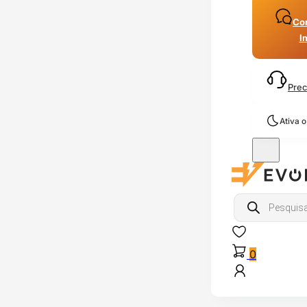
Con
I
Prec
Ativa 
Products
search
0