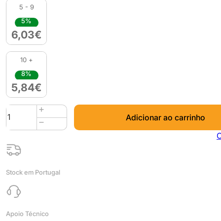
5 - 9
5%
6,03
€
10 +
8%
5,84
€
Quantidade
Adicionar ao carrinho
de
PLA
C
HD
Filament
300g
Stock em Portugal
Cobre
Copper
-
WINKLE
Apoio Técnico