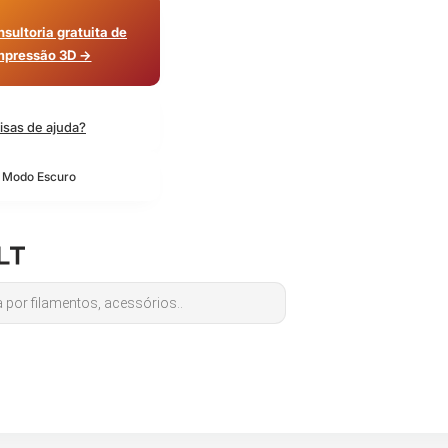
sultoria gratuita de
mpressão 3D →
isas de ajuda?
o Modo Escuro