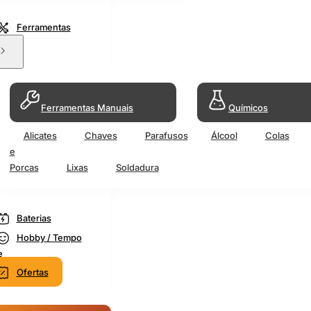
Ferramentas
Ferramentas Manuais
Químicos
Alicates
Chaves
Parafusos
Álcool
Colas
e
Porcas
Lixas
Soldadura
Baterias
Hobby / Tempo
e
Ofertas