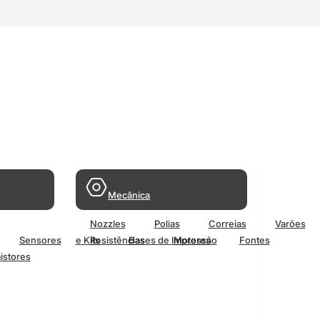
Mecânica
Nozzles
Polias
Correias
Varões
Sensores
e Kits
Resistências
Bases de Impressão
Motores
Fontes
istores