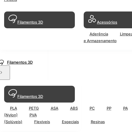
Filamentos 3D
Acessórios
Aderência
Limpe
e Armazenamento
Filamentos 3D
Filamentos 3D
PLA
PETG
ASA
ABS
PC
PP
PA
(Nylon)
PVA
(Solúveis)
Flexiveis
Especiais
Resinas