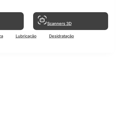
Scanners 3D
za
Lubricação
Desidratação