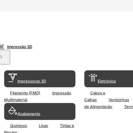
Impressão 3D
Impressoras 3D
Eletrónica
Filamento (FMD)
Impressão
Cabos e
Multimaterial
Calhas
Ventoinhas
de Alimentação
Term
Acabamento
Químicos
Lixas
Tintas e
Pincéis