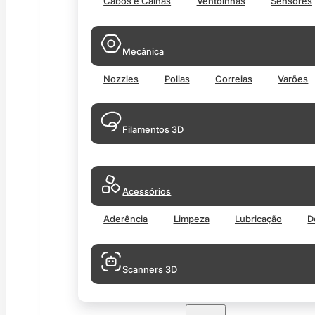
Cabos e Calhas
Ventoinhas
Sensores
Mecânica
Nozzles
Polias
Correias
Varões
Filamentos 3D
Acessórios
Aderência
Limpeza
Lubricação
D
Scanners 3D