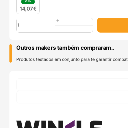
8%
14,07
€
Quantidade
de
PLA
HIGH
SPEED
Outros makers também compraram..
1kg
Verde
Produtos testados em conjunto para te garantir compati
Aguacate
Avocado
Green
-
WINKLE