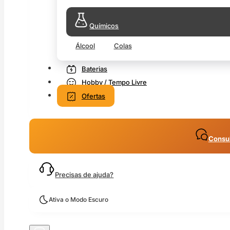
Químicos
Álcool
Colas
Baterias
Hobby / Tempo Livre
Ofertas
Consul
Precisas de ajuda?
Ativa o Modo Escuro