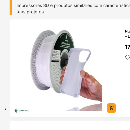
Impressoras 3D e produtos similares com característic
teus projetos.
O 24H
PL
– 
1
O 24H