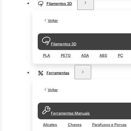
Filamentos 3D
Voltar
Filamentos 3D
PLA
PETG
ASA
ABS
PC
Ferramentas
Voltar
Ferramentas Manuais
Alicates
Chaves
Parafusos e Porcas