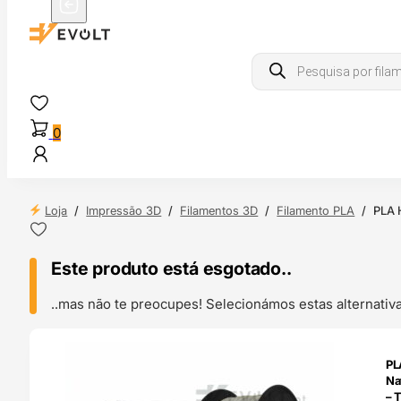
Products
search
0
Loja
/
Impressão 3D
/
Filamentos 3D
/
Filamento PLA
/
PLA 
Este produto está esgotado..
..mas não te preocupes! Selecionámos estas alternat
ENDAS
PL
4H
Na
– 