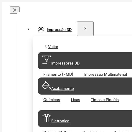
Impressão 3D
Voltar
Impressoras 3D
Filamento (FMD)
Impressão Multimaterial
Acabamento
Químicos
Lixas
Tintas e Pincéis
Eletrónica