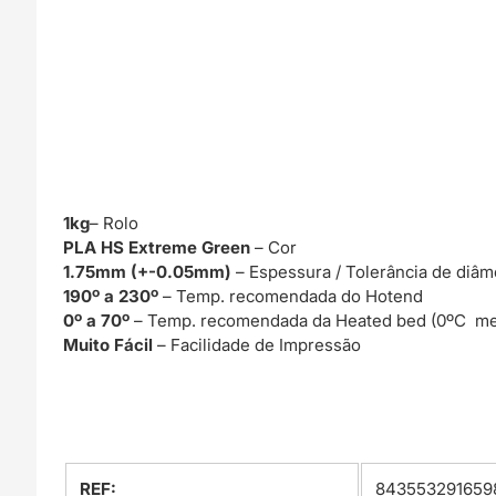
1kg
– Rolo
PLA HS Extreme Green
– Cor
1.75mm (+-0.05mm)
– Espessura / Tolerância de diâm
190º a 230º
– Temp. recomendada do Hotend
0º a 70º
– Temp. recomendada da Heated bed (0ºC me
Muito Fácil
– Facilidade de Impressão
REF:
843553291659