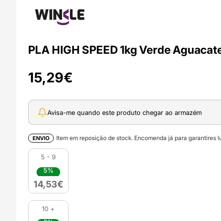
PLA HIGH SPEED 1kg Verde Aguacat
15,29
€
Avisa-me quando este produto chegar ao armazém
Item em reposição de stock. Encomenda já para garantires lu
ENVIO
5 - 9
5%
14,53
€
10 +