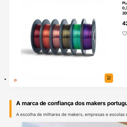
PL
0,
3D
4
A marca de confiança dos makers portug
A escolha de milhares de makers, empresas e escolas 