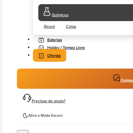
Químicos
Álcool
Colas
Baterias
Hobby / Tempo Livre
Ofertas
Consul
Precisas de ajuda?
Ativa o Modo Escuro