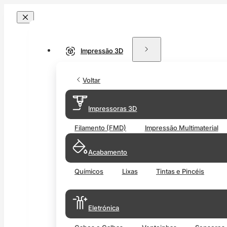
Impressão 3D
Voltar
Impressoras 3D
Filamento (FMD)
Impressão Multimaterial
Acabamento
Químicos
Lixas
Tintas e Pincéis
Eletrónica