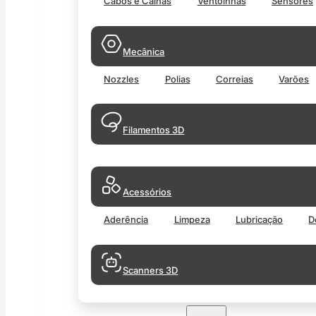
Cabos e Calhas
Ventoinhas
Sensores
Mecânica
Nozzles
Polias
Correias
Varões
Filamentos 3D
Acessórios
Aderência
Limpeza
Lubricação
D
Scanners 3D