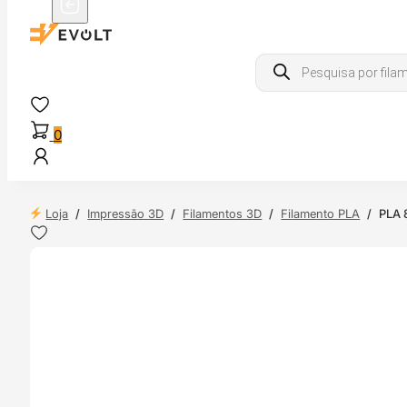
Products
search
0
Loja
/
Impressão 3D
/
Filamentos 3D
/
Filamento PLA
/
PLA 
 24H