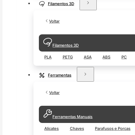
Filamentos 3D
Voltar
Filamentos 3D
PLA
PETG
ASA
ABS
PC
Ferramentas
Voltar
Ferramentas Manuais
Alicates
Chaves
Parafusos e Porcas