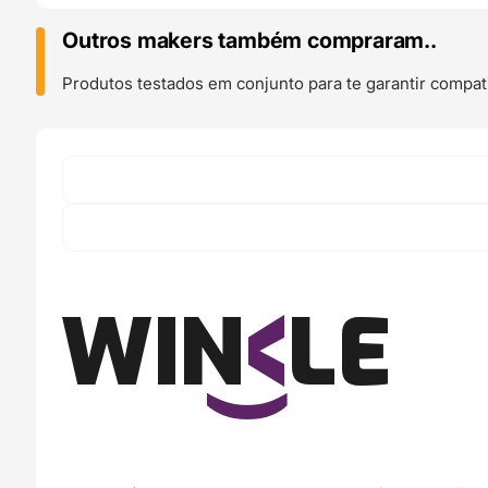
10m
(Amostra)
Outros makers também compraram..
Blanco
Glaciar
Produtos testados em conjunto para te garantir compati
Glacier
White
-
WINKLE