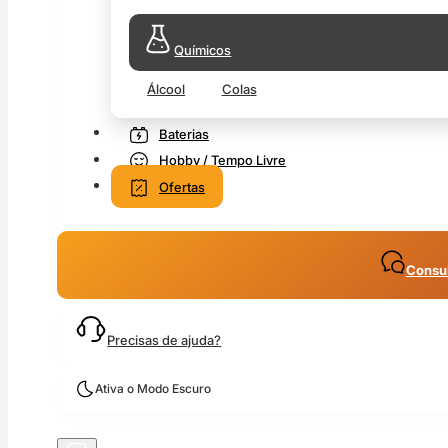
Químicos
Álcool
Colas
Baterias
Hobby / Tempo Livre
Ofertas
Consul
Precisas de ajuda?
Ativa o Modo Escuro