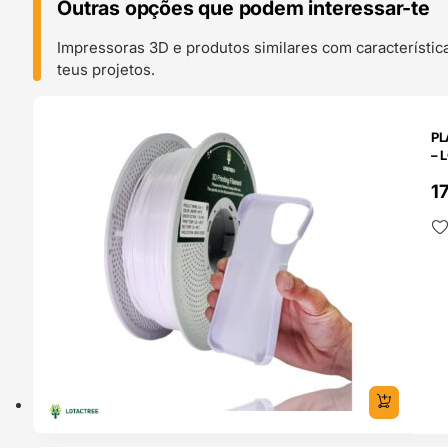
Outras opções que podem interessar-te
Impressoras 3D e produtos similares com característic
teus projetos.
O 24H
PL
– 
1