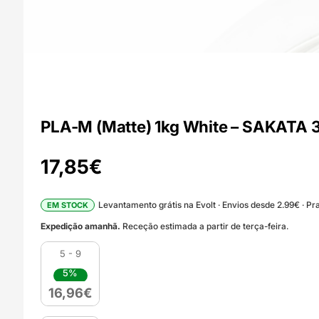
PLA-M (Matte) 1kg White – SAKATA 
17,85
€
Levantamento grátis na Evolt · Envios desde 2.99€ · Pra
EM STOCK
Expedição amanhã.
Receção estimada a partir de terça-feira.
5 - 9
5%
16,96
€