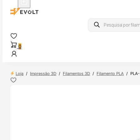
Products
search
0
Loja
/
Impressão 3D
/
Filamentos 3D
/
Filamento PLA
/
PLA-
 24H