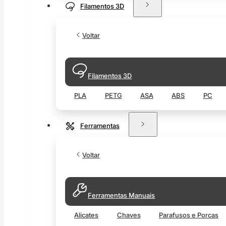
Filamentos 3D
Voltar
Filamentos 3D
PLA
PETG
ASA
ABS
PC
Ferramentas
Voltar
Ferramentas Manuais
Alicates
Chaves
Parafusos e Porcas