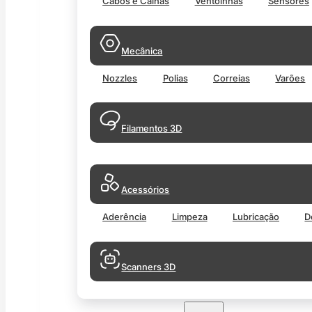
Cabos e Calhas
Ventoinhas
Sensores
Mecânica
Nozzles
Polias
Correias
Varões
Filamentos 3D
Acessórios
Aderência
Limpeza
Lubricação
D
Scanners 3D