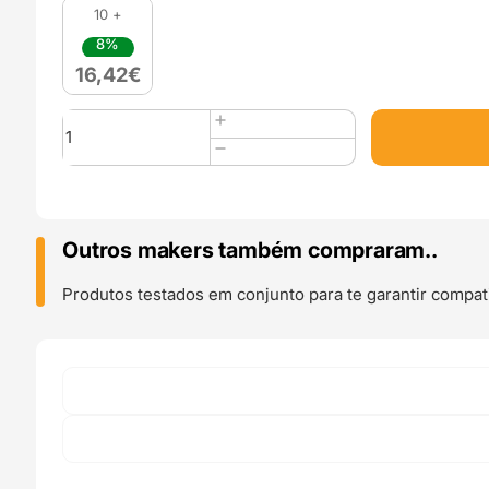
10 +
8%
16,42
€
Quantidade
de
PLA-
M
(Matte)
1kg
Outros makers também compraram..
White
-
Produtos testados em conjunto para te garantir compati
SAKATA
3D