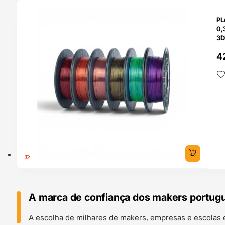
O 24H
PL
0,
3D
4
A marca de confiança dos makers portug
A escolha de milhares de makers, empresas e escolas 