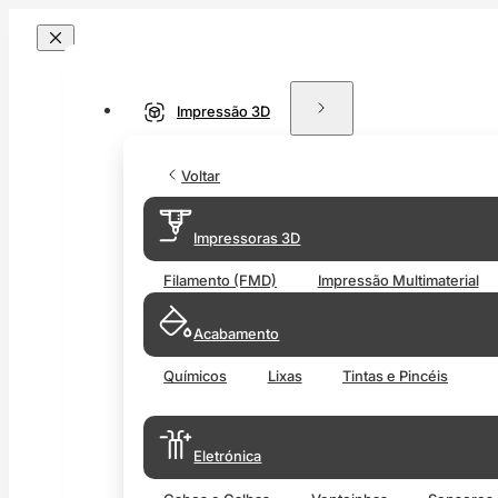
Impressão 3D
Voltar
Impressoras 3D
Filamento (FMD)
Impressão Multimaterial
Acabamento
Químicos
Lixas
Tintas e Pincéis
Eletrónica