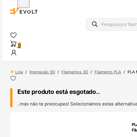
Products
search
0
Loja
/
Impressão 3D
/
Filamentos 3D
/
Filamento PLA
/
PLA 
Este produto está esgotado..
..mas não te preocupes! Selecionámos estas alternat
ENDAS
PL
4H
Fi