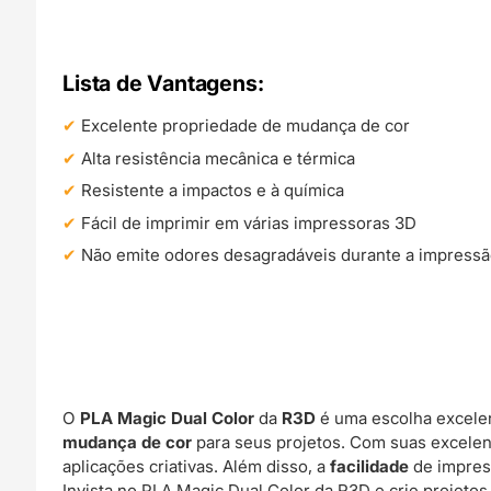
Lista de Vantagens:
Excelente propriedade de mudança de cor
Alta resistência mecânica e térmica
Resistente a impactos e à química
Fácil de imprimir em várias impressoras 3D
Não emite odores desagradáveis durante a impress
O
PLA Magic Dual Color
da
R3D
é uma escolha excele
mudança de cor
para seus projetos. Com suas excele
aplicações criativas. Além disso, a
facilidade
de impre
Invista no PLA Magic Dual Color da R3D e crie projeto