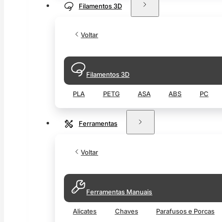
Filamentos 3D
Voltar
Filamentos 3D
PLA
PETG
ASA
ABS
PC
Ferramentas
Voltar
Ferramentas Manuais
Alicates
Chaves
Parafusos e Porcas