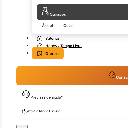
Químicos
Álcool
Colas
Baterias
Hobby / Tempo Livre
Ofertas
Consul
Precisas de ajuda?
Ativa o Modo Escuro