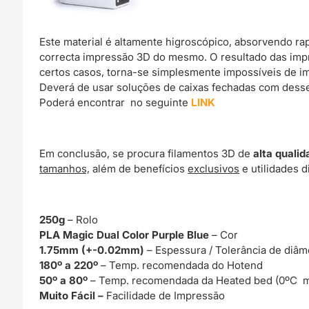
Este material é altamente higroscópico, absorvendo r
correcta impressão 3D do mesmo. O resultado das imp
certos casos, torna-se simplesmente impossíveis de im
Deverá de usar soluções de caixas fechadas com dessec
Poderá encontrar no seguinte
LINK
Em conclusão, se procura filamentos 3D de
alta qualid
tamanhos,
além de benefícios
exclusivos
e utilidades d
250g
– Rolo
PLA Magic Dual Color Purple Blue
– Cor
1.75mm (+-0.02mm)
– Espessura / Tolerância de diâm
180º a 220º
– Temp. recomendada do Hotend
50º a 80º
– Temp. recomendada da Heated bed (0ºC m
Muito Fácil –
Facilidade de Impressão