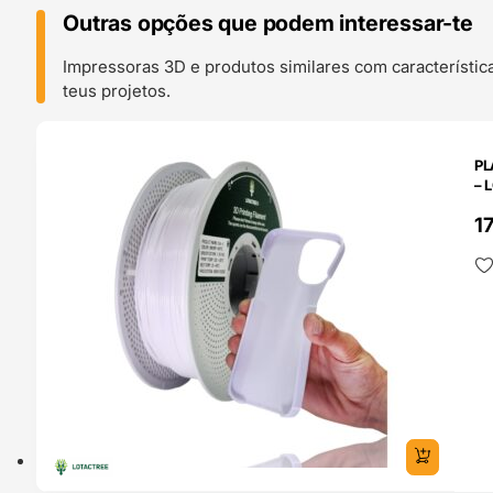
Outras opções que podem interessar-te
Impressoras 3D e produtos similares com característic
teus projetos.
O 24H
PL
– 
1