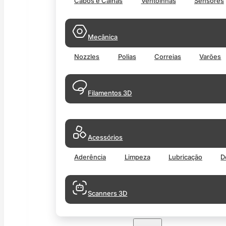
Cabos e Calhas
Ventoinhas
Sensores
Mecânica
Nozzles
Polias
Correias
Varões
Filamentos 3D
Acessórios
Aderência
Limpeza
Lubricação
D
Scanners 3D