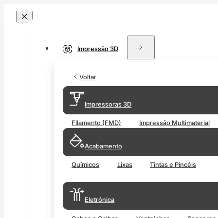
Impressão 3D
Voltar
Impressoras 3D
Filamento (FMD)
Impressão Multimaterial
Acabamento
Químicos
Lixas
Tintas e Pincéis
Eletrónica