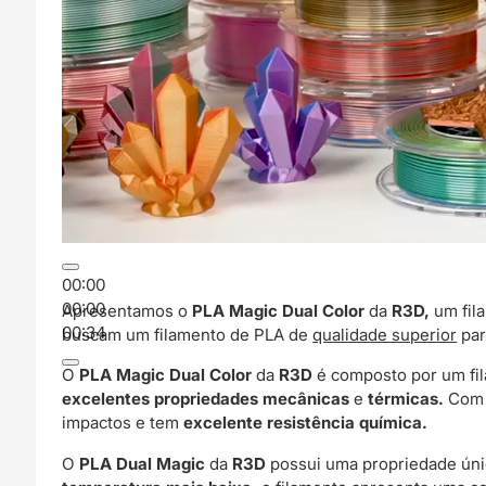
00:00
00:00
Apresentamos o
PLA Magic Dual Color
da
R3D,
um fil
00:34
buscam um filamento de PLA de
qualidade superior
par
O
PLA Magic Dual Color
da
R3D
é composto por um fi
excelentes propriedades mecânicas
e
térmicas.
Com u
impactos e tem
excelente resistência química.
O
PLA Dual Ma
gic
da
R3D
possui uma propriedade ún