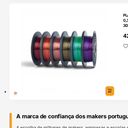
O 24H
PL
0,
3D
4
A marca de confiança dos makers portug
A escolha de milhares de makers, empresas e escolas 