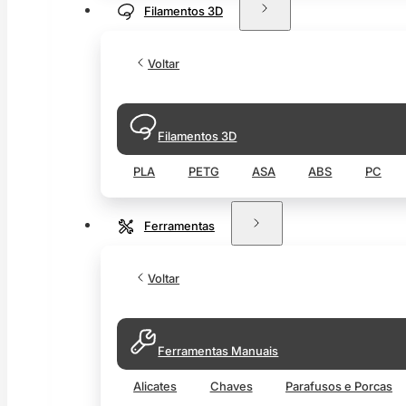
Filamentos 3D
Voltar
Filamentos 3D
PLA
PETG
ASA
ABS
PC
Ferramentas
Voltar
Ferramentas Manuais
Alicates
Chaves
Parafusos e Porcas