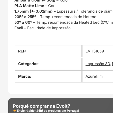
Amostra (10m +- 30g)
– Rolo
PLA Matte Lime
– Cor
1.75mm (+-0.02mm)
– Espessura / Tolerância de diâm
205º a 255º
– Temp. recomendada do Hotend
50º a 60º
– Temp. recomendada da Heated bed (0ºC m
Fácil –
Facilidade de Impressão
REF:
EV-131659
Categorias:
Impressão 3D
,
Marca:
Azurefilm
Porquê comprar na Evolt?
Envio rápido (24h) de produtos em Portugal