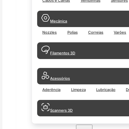
Cabos e Calhas
Ventoinhas
Sensores
Mecânica
Nozzles
Polias
Correias
Varões
Filamentos 3D
Acessórios
Aderência
Limpeza
Lubricação
D
Scanners 3D