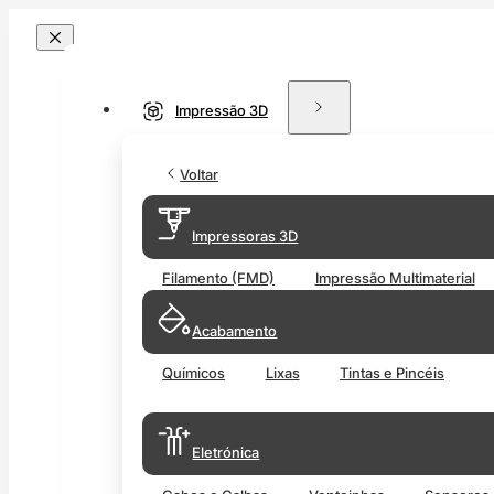
Impressão 3D
Voltar
Impressoras 3D
Filamento (FMD)
Impressão Multimaterial
Acabamento
Químicos
Lixas
Tintas e Pincéis
Eletrónica