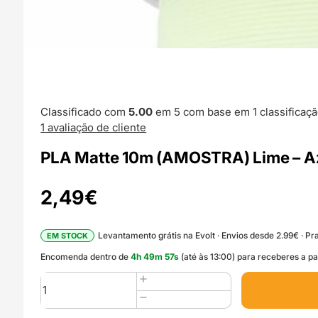
Classificado com
5.00
em 5 com base em
1
classificaçã
1
avaliação de cliente
PLA Matte 10m (AMOSTRA) Lime – A
2,49
€
Levantamento grátis na Evolt · Envios desde 2.99€ · Pra
EM STOCK
Encomenda dentro de
4
h
49
m
56
s
(até às 13:00) para receberes a p
Quantidade
de
PLA