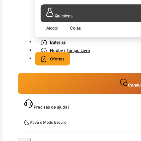
Químicos
Álcool
Colas
Baterias
Hobby / Tempo Livre
Ofertas
Consul
Precisas de ajuda?
Ativa o Modo Escuro