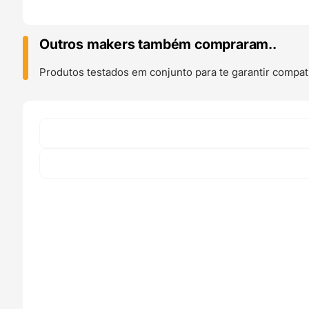
Matte
10m
(AMOSTRA)
Outros makers também compraram..
Lime
-
Produtos testados em conjunto para te garantir compati
Azurefilm