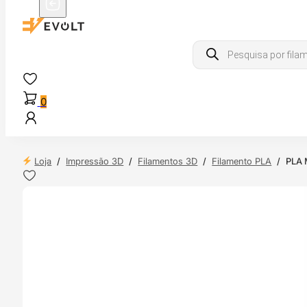
Products
search
0
Loja
/
Impressão 3D
/
Filamentos 3D
/
Filamento PLA
/
PLA 
NDAS
4H