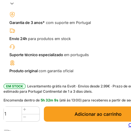
Garantia de 3 anos*
com suporte em Portugal
Envio 24h
para produtos em stock
Suporte técnico especializado
em português
Produto original
com garantia oficial
Levantamento grátis na Evolt · Envios desde 2.99€ · Prazo de 
EM STOCK
estimado para Portugal Continental de 1 a 3 dias úteis.
Encomenda dentro de
5
h
32
m
9
s
(até às 13:00) para receberes a partir de s
Quantidade
Adicionar ao carrinho
de
PLA
C
Matte