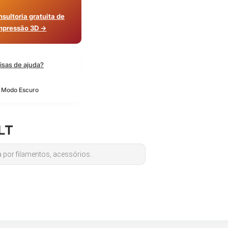
sultoria gratuita de
mpressão 3D →
isas de ajuda?
o Modo Escuro