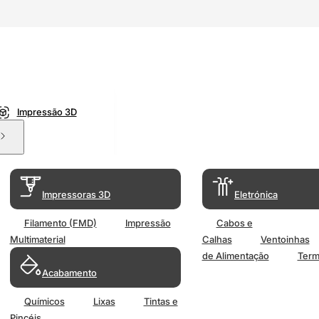
Impressão 3D
Impressoras 3D
Eletrónica
Filamento (FMD)
Impressão
Cabos e
Multimaterial
Calhas
Ventoinhas
de Alimentação
Term
Acabamento
Químicos
Lixas
Tintas e
Pincéis