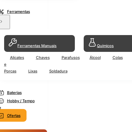
Ferramentas
Ferramentas Manuais
Químicos
Alicates
Chaves
Parafusos
Álcool
Colas
e
Porcas
Lixas
Soldadura
Baterias
Hobby / Tempo
e
Ofertas