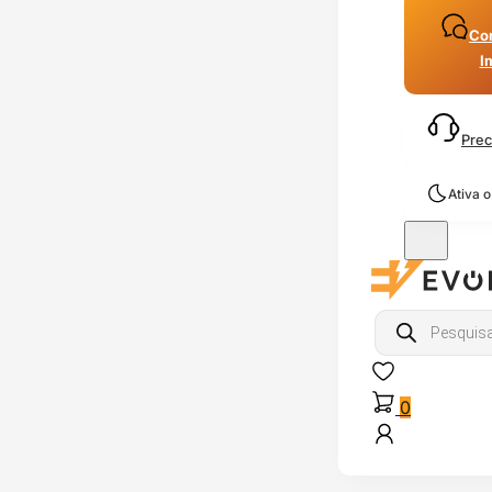
Con
I
Prec
Ativa 
Products
search
0