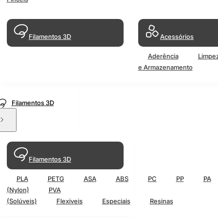
Filamentos 3D
Acessórios
Aderência
Limpe
e Armazenamento
Filamentos 3D
Filamentos 3D
PLA
PETG
ASA
ABS
PC
PP
PA
(Nylon)
PVA
(Solúveis)
Flexiveis
Especiais
Resinas