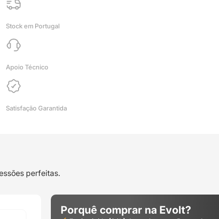
1kg
(With
Stock em Portugal
Spool)
Ivory
White
-
Apoio Técnico
Bambu
Lab
Satisfação Garantida
essões perfeitas.
Porquê comprar na Evolt?