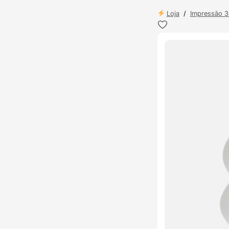
Loja
/
Impressão 
ENVIO 24H