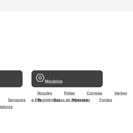
Mecânica
Nozzles
Polias
Correias
Varões
Sensores
e Kits
Resistências
Bases de Impressão
Motores
Fontes
istores