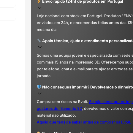
Envio rápido (24h) de produtos em Portugal
Loja nacional com stock em Portugal. Produtos "ENV
enviados em 24h, e encomendas feitas antes das 13
mesmo dia.
Apoio técnico, ajuda e atendimento personalizad
Somos uma equipa jovem e especializada com sede 
com mais 15 anos na impressão 3D. Oferecemos supor
por telefone, chat e e-mail para te ajudar em todas as
jornada.
Não consegues imprimir? Devolvemos o dinheiro
Compra sem riscos na Evolt.
Se não conseguires imp
gostares do filamento 3D
, devolvemos o valor corre
material não utilizado.
Aquilo que tens de saber antes de comprar na Evolt.