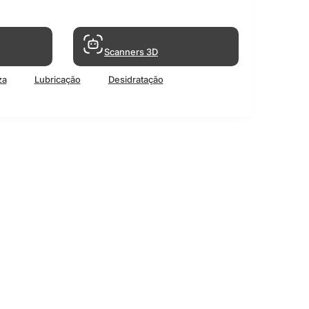
Scanners 3D
za
Lubricação
Desidratação