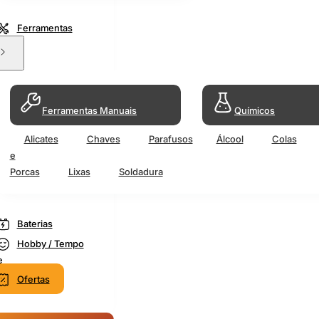
Ferramentas
Ferramentas Manuais
Químicos
Alicates
Chaves
Parafusos
Álcool
Colas
e
Porcas
Lixas
Soldadura
Baterias
Hobby / Tempo
e
Ofertas