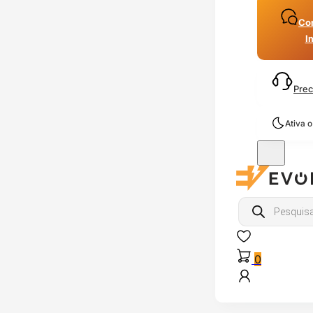
Con
I
Prec
Ativa 
Products
search
0