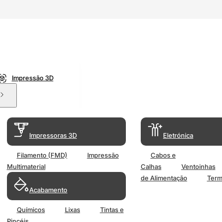
Impressão 3D
Impressoras 3D
Eletrónica
Filamento (FMD)
Impressão
Cabos e
Multimaterial
Calhas
Ventoinhas
de Alimentação
Term
Acabamento
Químicos
Lixas
Tintas e
Pincéis