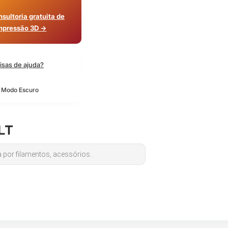
sultoria gratuita de
mpressão 3D →
isas de ajuda?
o Modo Escuro