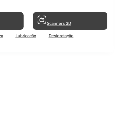
Scanners 3D
za
Lubricação
Desidratação