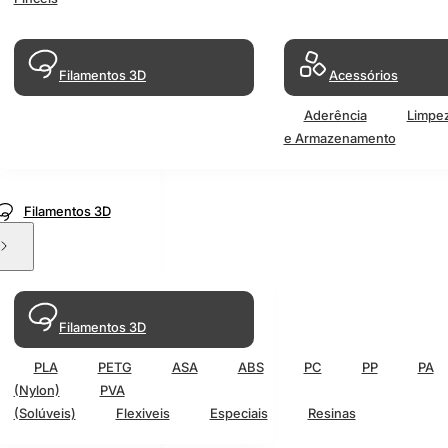
Filamentos 3D
Acessórios
Aderência
Limpe
e Armazenamento
Filamentos 3D
Filamentos 3D
PLA
PETG
ASA
ABS
PC
PP
PA
(Nylon)
PVA
(Solúveis)
Flexiveis
Especiais
Resinas