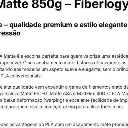
atte 850g – Fiberlog
 – qualidade premium e estilo elegant
ressão
A Matte é a escolha perfeita para quem valoriza uma estétic
impecável. O seu acabamento mate disfarça eficazmente as 
ando aos modelos um aspeto suave e elegante, sem o brilho 
 PLA convencionais.
de alta qualidade vem expandir a gama de filamentos mate d
 já inclui o Matte PET-G, Matte ASA e MattFlex 40D. O PLA Ma
a baixa deformação (warping) e excelente facilidade de imp
nto para quem está a começar como para utilizadores mais
odas as vantagens do PLA com um acabamento mate premiu