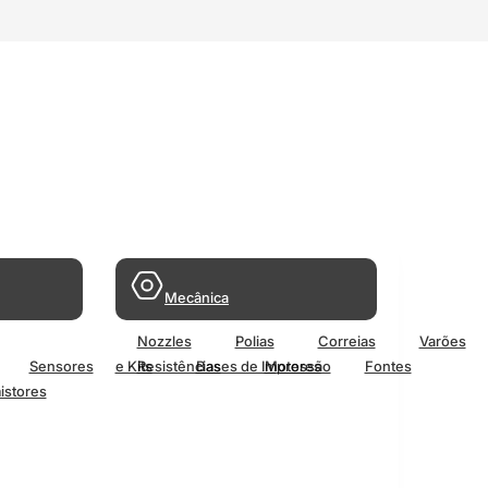
Mecânica
Nozzles
Polias
Correias
Varões
Sensores
e Kits
Resistências
Bases de Impressão
Motores
Fontes
istores