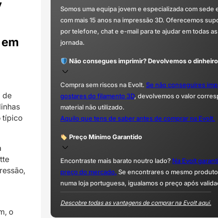
y
Somos uma equipa jovem e especializada com sede 
com mais 15 anos na impressão 3D. Oferecemos supor
por telefone, chat e e-mail para te ajudar em todas as
e em
jornada.
Não consegues imprimir? Devolvemos o dinheiro
Compra sem riscos na Evolt.
Se não conseguires imp
a de
gostares do filamento 3D
, devolvemos o valor corre
linhas
material não utilizado.
típico
Aquilo que tens de saber antes de comprar na Evolt.
Preço Mínimo Garantido
a
tte
Encontraste mais barato noutro lado?
Na Evolt garan
ressão,
preço do mercado.
Se encontrares o mesmo produto 
numa loja portuguesa, igualamos o preço após valida
Descobre todas as vantagens de comprar na Evolt aqui.
m, o