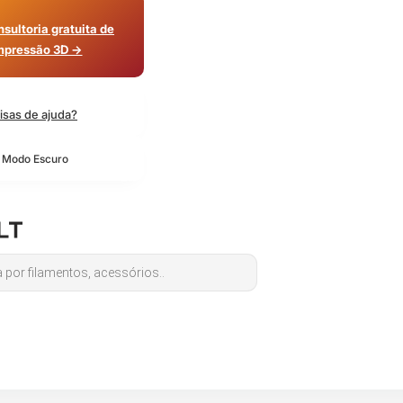
sultoria gratuita de
mpressão 3D →
isas de ajuda?
o Modo Escuro