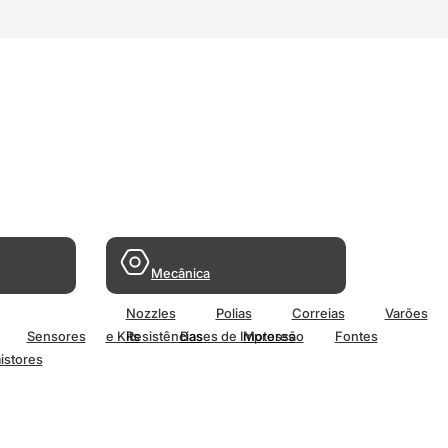
Mecânica
Nozzles
Polias
Correias
Varões
Sensores
e Kits
Resistências
Bases de Impressão
Motores
Fontes
istores