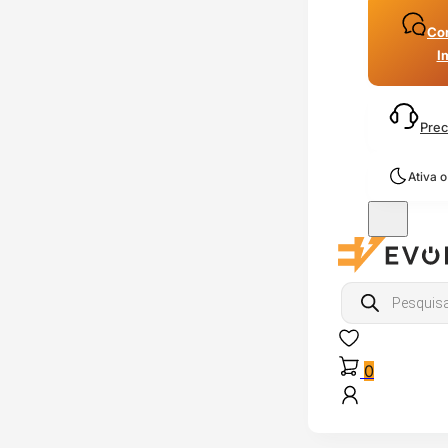
Con
I
Prec
Ativa 
Products
search
0