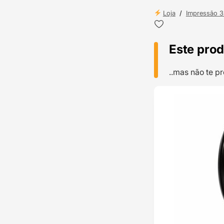
Loja
/
Impressão 
Este prod
..mas não te 
TOP VENDAS
ENVIO 24H