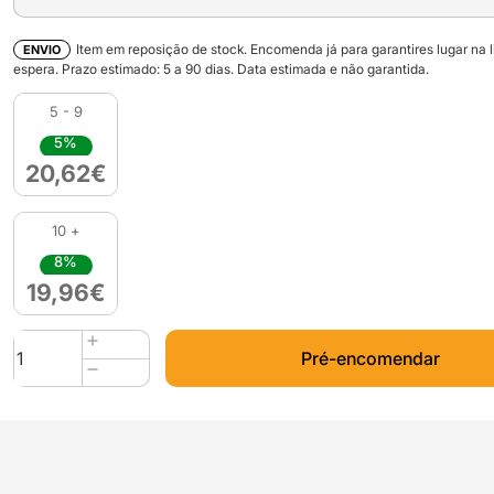
Item em reposição de stock. Encomenda já para garantires lugar na l
ENVIO
espera. Prazo estimado:
5
a
90
dias. Data estimada e não garantida.
5 - 9
5%
20,62
€
10 +
8%
19,96
€
Quantidade
Pré-encomendar
de
PLA+
PASTEL
EDITION
1kg