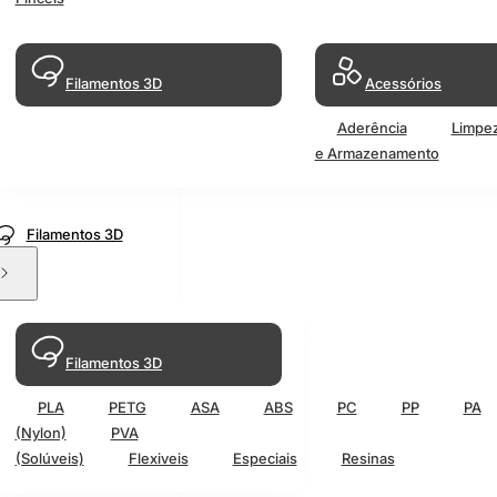
Filamentos 3D
Acessórios
Aderência
Limpe
e Armazenamento
Filamentos 3D
Filamentos 3D
PLA
PETG
ASA
ABS
PC
PP
PA
(Nylon)
PVA
(Solúveis)
Flexiveis
Especiais
Resinas