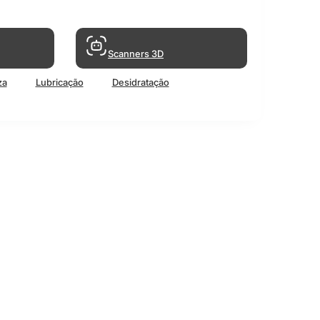
Scanners 3D
za
Lubricação
Desidratação