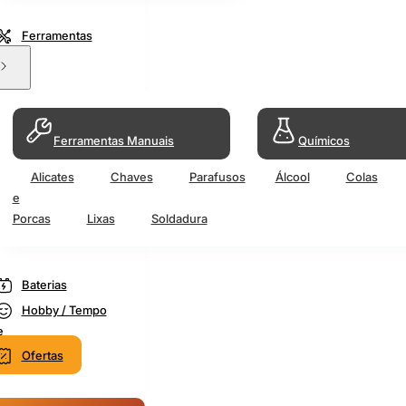
Ferramentas
Ferramentas Manuais
Químicos
Alicates
Chaves
Parafusos
Álcool
Colas
e
Porcas
Lixas
Soldadura
Baterias
Hobby / Tempo
e
Ofertas