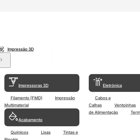
Impressão 3D
Impressoras 3D
Eletrónica
Filamento (FMD)
Impressão
Cabos e
Multimaterial
Calhas
Ventoinhas
de Alimentação
Term
Acabamento
Químicos
Lixas
Tintas e
Pincéis