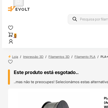
Products
search
0
Loja
/
Impressão 3D
/
Filamentos 3D
/
Filamento PLA
/
PLA+
Este produto está esgotado..
..mas não te preocupes! Selecionámos estas alternat
ENDAS
PL
4H
(A
WI