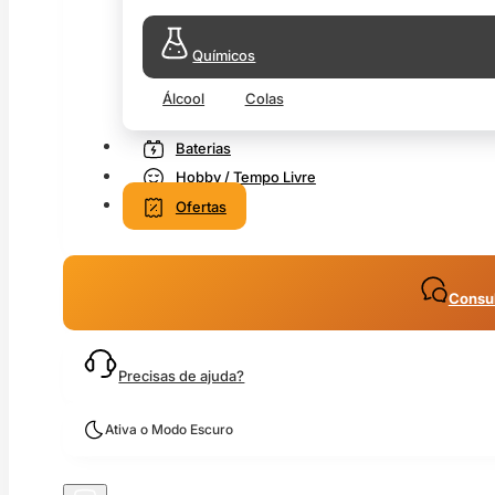
Químicos
Álcool
Colas
Baterias
Hobby / Tempo Livre
Ofertas
Consul
Precisas de ajuda?
Ativa o Modo Escuro