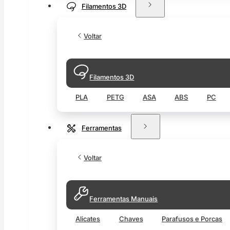
Filamentos 3D
Voltar
Filamentos 3D
PLA
PETG
ASA
ABS
PC
Ferramentas
Voltar
Ferramentas Manuais
Alicates
Chaves
Parafusos e Porcas