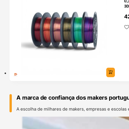
0,
3D
4
A marca de confiança dos makers portug
A escolha de milhares de makers, empresas e escolas 