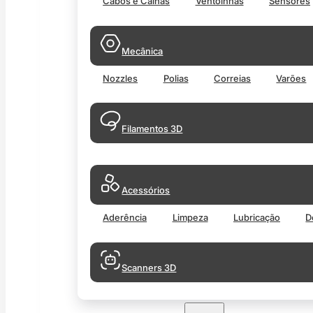
Cabos e Calhas
Ventoinhas
Sensores
Mecânica
Nozzles
Polias
Correias
Varões
Filamentos 3D
Acessórios
Aderência
Limpeza
Lubricação
D
Scanners 3D