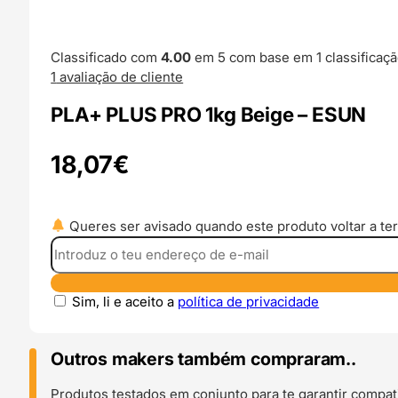
Classificado com
4.00
em 5 com base em
1
classificaçã
1
avaliação de cliente
PLA+ PLUS PRO 1kg Beige – ESUN
18,07
€
Queres ser avisado quando este produto voltar a ter
Sim, li e aceito a
política de privacidade
Outros makers também compraram..
Produtos testados em conjunto para te garantir compati