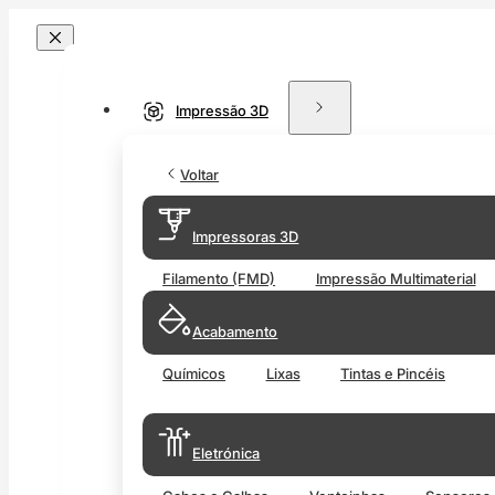
Impressão 3D
Voltar
Impressoras 3D
Filamento (FMD)
Impressão Multimaterial
Acabamento
Químicos
Lixas
Tintas e Pincéis
Eletrónica