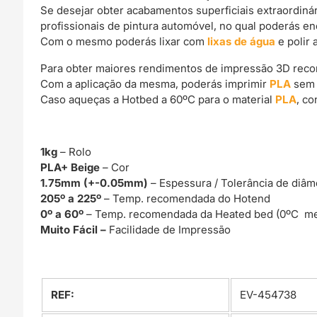
Se desejar obter acabamentos superficiais extraordin
profissionais de pintura automóvel, no qual poderás e
Com o mesmo poderás lixar com
lixas de água
e polir 
Para obter maiores rendimentos de impressão 3D rec
Com a aplicação da mesma, poderás imprimir
PLA
sem 
Caso aqueças a Hotbed a 60ºC para o material
PLA
, c
1kg
– Rolo
PLA+ Beige
– Cor
1.75mm (+-0.05mm)
– Espessura / Tolerância de diâm
205º a 225º
– Temp. recomendada do Hotend
0º a 60º
– Temp. recomendada da Heated bed (0ºC me
Muito Fácil –
Facilidade de Impressão
REF:
EV-454738