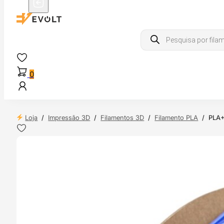
Products
search
0
Loja
/
Impressão 3D
/
Filamentos 3D
/
Filamento PLA
/
PLA+
 24H