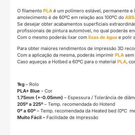
O filamento
PLA
é um polímero estável, permanente e 
amolecimento é de 60ºC em relação aos 100ºC do
ABS
Se desejar obter acabamentos superficiais extraordin
profissionais de pintura automóvel, no qual poderás e
Com o mesmo poderás lixar com
lixas de água
e polir 
Para obter maiores rendimentos de impressão 3D rec
Com a aplicação da mesma, poderás imprimir
PLA
sem 
Caso aqueças a Hotbed a 60ºC para o material
PLA
, c
1kg
– Rolo
PLA+ Blue
– Cor
1.75mm (+-0.05mm)
– Espessura / Tolerância de diâm
205º a 225º
– Temp. recomendada do Hotend
0º a 60º
– Temp. recomendada da Heated bed (0ºC me
Muito Fácil –
Facilidade de Impressão