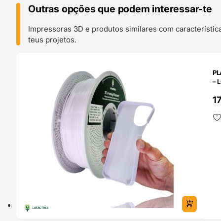
Outras opções que podem interessar-te
Impressoras 3D e produtos similares com característic
teus projetos.
O 24H
PL
– 
1