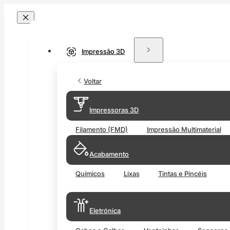
Impressão 3D
Voltar
Impressoras 3D
Filamento (FMD)
Impressão Multimaterial
Acabamento
Químicos
Lixas
Tintas e Pincéis
Eletrónica