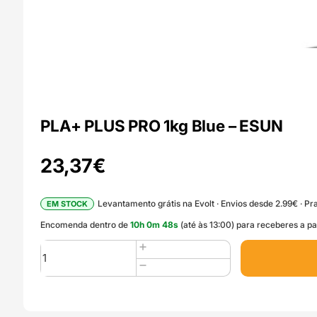
PLA+ PLUS PRO 1kg Blue – ESUN
23,37
€
Levantamento grátis na Evolt · Envios desde 2.99€ · Pra
EM STOCK
Encomenda dentro de
10
h
0
m
47
s
(até às 13:00) para receberes a pa
Quantidade
de
PLA+
PLUS
PRO