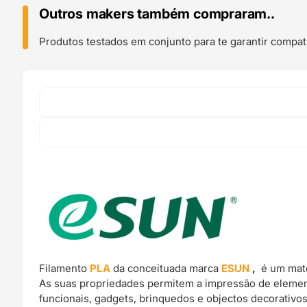
1kg
Outros makers também compraram..
Blue
-
Produtos testados em conjunto para te garantir compati
ESUN
Filamento
PLA
da conceituada marca
ESUN
,
é um mate
As suas propriedades permitem a impressão de elemen
funcionais, gadgets, brinquedos e objectos decorativos