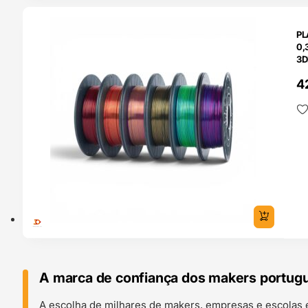
O 24H
PL
0,
3D
4
A marca de confiança dos makers portug
A escolha de milhares de makers, empresas e escolas 