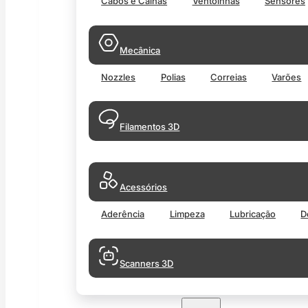
Cabos e Calhas
Ventoinhas
Sensores
Mecânica
Nozzles
Polias
Correias
Varões
Filamentos 3D
Acessórios
Aderência
Limpeza
Lubricação
D
Scanners 3D