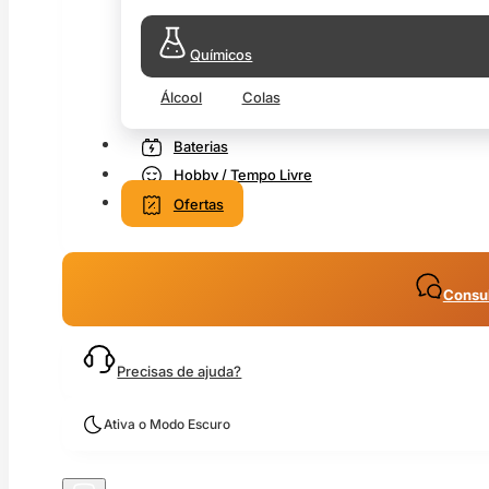
Químicos
Álcool
Colas
Baterias
Hobby / Tempo Livre
Ofertas
Consul
Precisas de ajuda?
Ativa o Modo Escuro