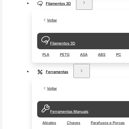
Filamentos 3D
Voltar
Filamentos 3D
PLA
PETG
ASA
ABS
PC
Ferramentas
Voltar
Ferramentas Manuais
Alicates
Chaves
Parafusos e Porcas