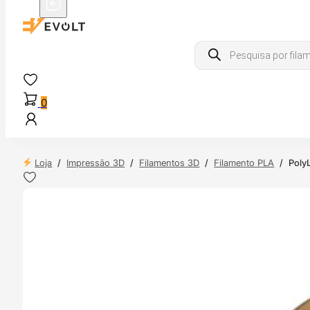
Products
search
0
Loja
/
Impressão 3D
/
Filamentos 3D
/
Filamento PLA
/
Poly
 24H