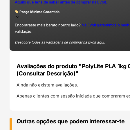
Aquilo que tens de saber antes de comprar na Evolt.
Preço Mínimo Garantido
Encontraste mais barato noutro lado?
Na Evolt garantimos o mel
validação.
Descobre todas as vantagens de comprar na Evolt aqui.
Avaliações do produto "PolyLite PLA 1kg 
(Consultar Descrição)"
Ainda não existem avaliações.
Apenas clientes com sessão iniciada que compraram es
Outras opções que podem interessar-te