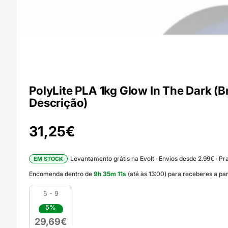
PolyLite PLA 1kg Glow In The Dark (
Descrição)
31,25
€
Levantamento grátis na Evolt · Envios desde 2.99€ · Pra
EM STOCK
Encomenda dentro de
9
h
35
m
9
s
(até às 13:00) para receberes a pa
5 - 9
5%
29,69
€