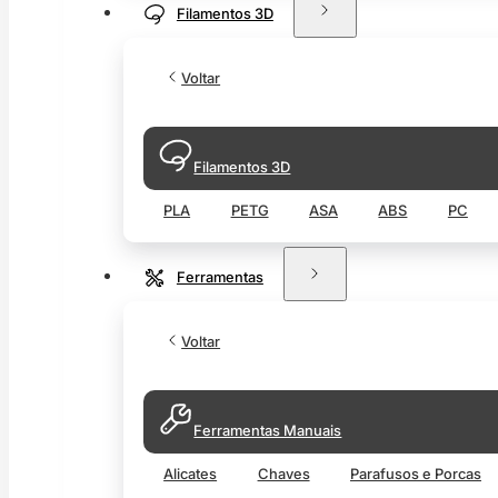
Filamentos 3D
Voltar
Filamentos 3D
PLA
PETG
ASA
ABS
PC
Ferramentas
Voltar
Ferramentas Manuais
Alicates
Chaves
Parafusos e Porcas