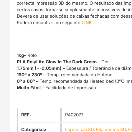
correcta impressão 3D do mesmo. O resultado das imp
certos casos, torna-se simplesmente impossíveis de im
Deverá de usar soluções de caixas fechadas com dessec
Poderá encontrar no seguinte
LINK
1kg
– Rolo
PLA PolyLite Glow In The Dark Green
– Cor
1.75mm (+-0.05mm)
– Espessura / Tolerância de diâm
190º a 230º
– Temp. recomendada do Hotend
0º a 60º
– Temp. recomendada da Heated bed (0ºC me
Muito Fácil
– Facilidade de Impressão
REF:
PA02077
Categorias:
Impressão 3D
,
Filamentos 3D
,
F