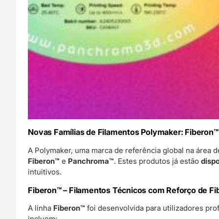
Novas Famílias de Filamentos Polymaker: Fiberon™
A Polymaker, uma marca de referência global na área d
Fiberon™
e
Panchroma™
. Estes produtos já estão
disp
intuitivos.
Fiberon™ – Filamentos Técnicos com Reforço de Fi
A linha
Fiberon™
foi desenvolvida para utilizadores pr
incluem: