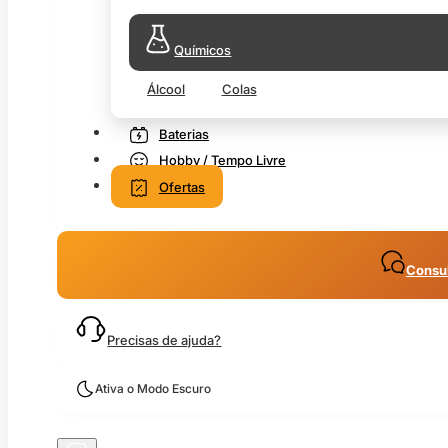
Químicos
Álcool
Colas
Baterias
Hobby / Tempo Livre
Ofertas
Consul
Precisas de ajuda?
Ativa o Modo Escuro