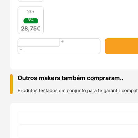
10 +
8%
28,75
€
Quantidade
de
PolyLite
PLA
1kg
Glow
Outros makers também compraram..
In
The
Produtos testados em conjunto para te garantir compati
Dark
(Brilha
no
escuro)
Blue
-
Polymaker