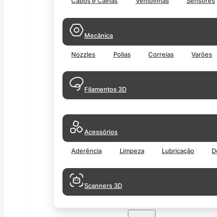
Cabos e Calhas
Ventoinhas
Sensores
Mecânica
Nozzles
Polias
Correias
Varões
Filamentos 3D
Acessórios
Aderência
Limpeza
Lubricação
D
Scanners 3D