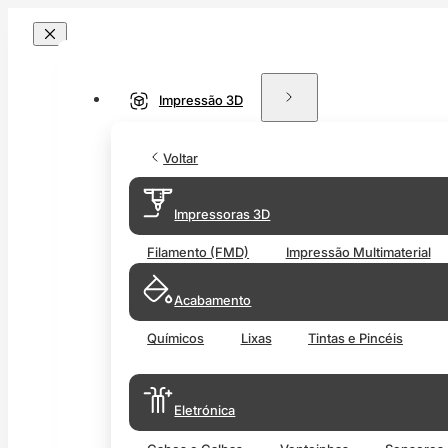
Impressão 3D
Voltar
Impressoras 3D
Filamento (FMD)
Impressão Multimaterial
Acabamento
Químicos
Lixas
Tintas e Pincéis
Eletrónica