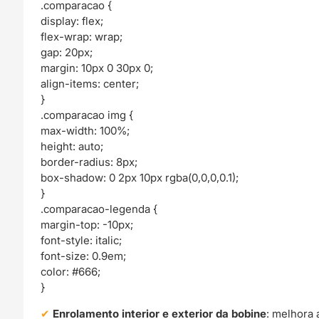
.comparacao {
display: flex;
flex-wrap: wrap;
gap: 20px;
margin: 10px 0 30px 0;
align-items: center;
}
.comparacao img {
max-width: 100%;
height: auto;
border-radius: 8px;
box-shadow: 0 2px 10px rgba(0,0,0,0.1);
}
.comparacao-legenda {
margin-top: -10px;
font-style: italic;
font-size: 0.9em;
color: #666;
}
Enrolamento interior e exterior da bobine
: melhora 