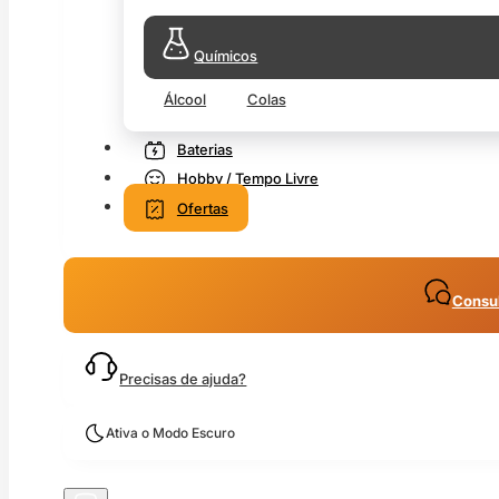
Químicos
Álcool
Colas
Baterias
Hobby / Tempo Livre
Ofertas
Consul
Precisas de ajuda?
Ativa o Modo Escuro