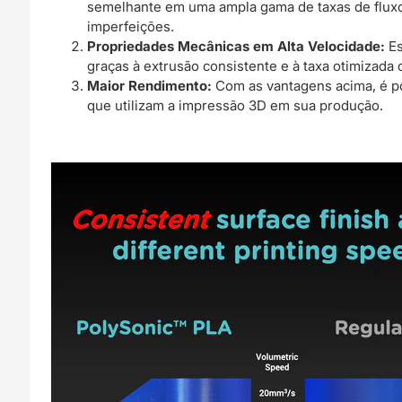
semelhante em uma ampla gama de taxas de fluxo.
imperfeições.
Propriedades Mecânicas em Alta Velocidade:
Es
graças à extrusão consistente e à taxa otimizada
Maior Rendimento:
Com as vantagens acima, é po
que utilizam a impressão 3D em sua produção.