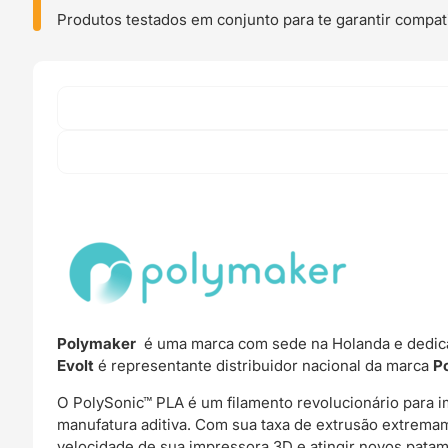
Polymaker
Produtos testados em conjunto para te garantir compati
Polymaker
é uma marca com sede na Holanda e dedica
Evolt
é representante distribuidor nacional da marca
P
O PolySonic™ PLA é um filamento revolucionário para
manufatura aditiva. Com sua taxa de extrusão extrema
velocidade de sua impressora 3D e atingir novos patam