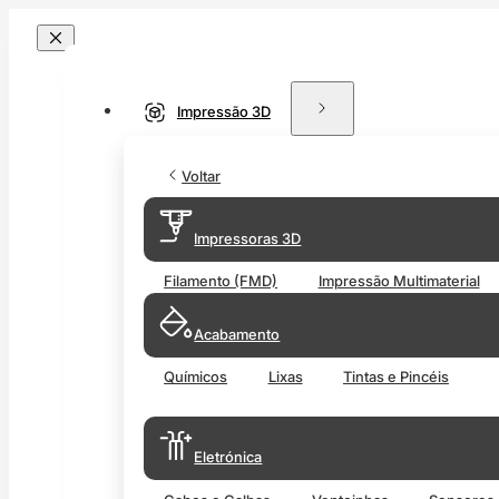
Impressão 3D
Voltar
Impressoras 3D
Filamento (FMD)
Impressão Multimaterial
Acabamento
Químicos
Lixas
Tintas e Pincéis
Eletrónica