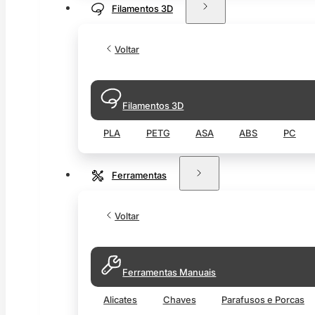
Filamentos 3D
Voltar
Filamentos 3D
PLA
PETG
ASA
ABS
PC
Ferramentas
Voltar
Ferramentas Manuais
Alicates
Chaves
Parafusos e Porcas