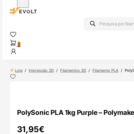
Products
search
0
Loja
/
Impressão 3D
/
Filamentos 3D
/
Filamento PLA
/
Poly
 24H
PolySonic PLA 1kg Purple – Polymake
31,95
€