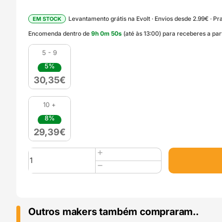
Levantamento grátis na Evolt · Envios desde 2.99€ · Pra
EM STOCK
Encomenda dentro de
9
h
0
m
48
s
(até às 13:00) para receberes a pa
5 - 9
5%
30,35
€
10 +
8%
29,39
€
Quantidade
de
PolySonic
PLA
1kg
Purple
Outros makers também compraram..
-