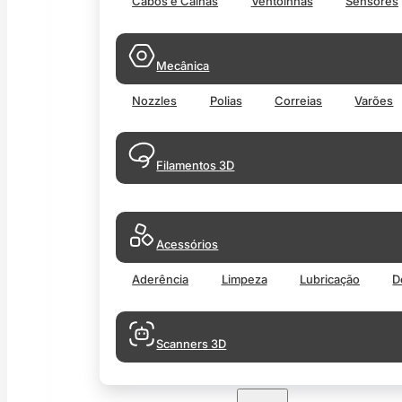
Cabos e Calhas
Ventoinhas
Sensores
Mecânica
Nozzles
Polias
Correias
Varões
Filamentos 3D
Acessórios
Aderência
Limpeza
Lubricação
D
Scanners 3D