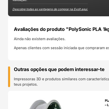
Descobre todas as vantagens de comprar na Evolt aqui.
Avaliações do produto "PolySonic PLA 1k
Ainda não existem avaliações.
Apenas clientes com sessão iniciada que compraram es
Outras opções que podem interessar-te
Impressoras 3D e produtos similares com característic
teus projetos.
O 24H
PL
– 