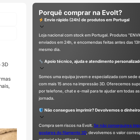
Porquê comprar na Evolt?
Envio rápido (24h) de produtos em Portugal
Loja nacional com stock em Portugal. Produtos "ENV
enviados em 24h, e encomendas feitas antes das 13
mesmo dia.
Apoio técnico, ajuda e atendimento personalizad
o 3D
Somos uma equipa jovem e especializada com sede 
ormas
com mais 15 anos na impressão 3D. Oferecemos supor
nais,
por telefone, chat e e-mail para te ajudar em todas as
jornada.
Não consegues imprimir? Devolvemos o dinheiro
Compra sem riscos na Evolt.
Se não conseguires imp
gostares do filamento 3D
, devolvemos o valor corre
material não utilizado.