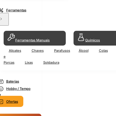
Ferramentas
Ferramentas Manuais
Químicos
Alicates
Chaves
Parafusos
Álcool
Colas
e
Porcas
Lixas
Soldadura
Baterias
Hobby / Tempo
e
Ofertas