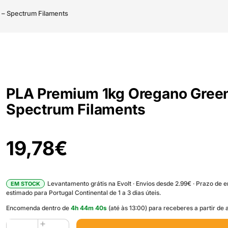
– Spectrum Filaments
PLA Premium 1kg Oregano Green
Spectrum Filaments
19,78
€
Levantamento grátis na Evolt · Envios desde 2.99€ · Prazo de 
EM STOCK
estimado para Portugal Continental de 1 a 3 dias úteis.
Encomenda dentro de
4
h
44
m
39
s
(até às 13:00) para receberes a partir de
Quantidade