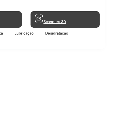
Scanners 3D
za
Lubricação
Desidratação