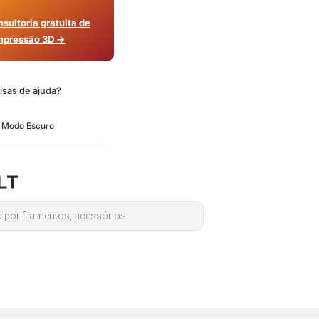
sultoria gratuita de
mpressão 3D →
isas de ajuda?
o Modo Escuro