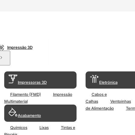
Impressão 3D
Impressoras 3D
Eletrónica
Filamento (FMD)
Impressão
Cabos e
Multimaterial
Calhas
Ventoinhas
de Alimentação
Term
Acabamento
Químicos
Lixas
Tintas e
Pincéis