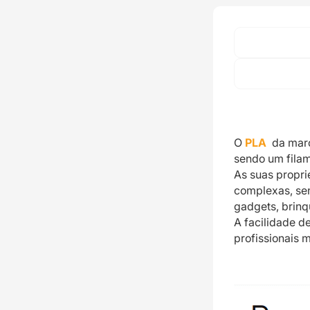
O
PLA
da mar
sendo um filam
As suas propr
complexas, se
gadgets, brinq
A facilidade d
profissionais 