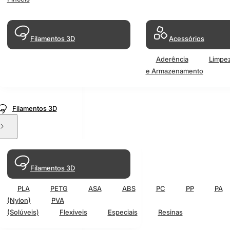
Filamentos 3D
Acessórios
Aderência
Limpe
e Armazenamento
Filamentos 3D
Filamentos 3D
PLA
PETG
ASA
ABS
PC
PP
PA
(Nylon)
PVA
(Solúveis)
Flexiveis
Especiais
Resinas