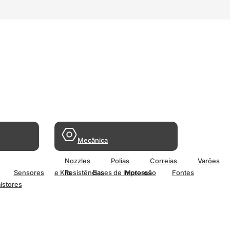
Mecânica
Nozzles
Polias
Correias
Varões
Sensores
e Kits
Resistências
Bases de Impressão
Motores
Fontes
istores