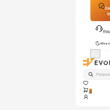
Con
I
Prec
Ativa 
Products
search
0