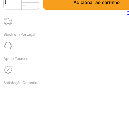
Adicionar ao carrinho
de
PLA
C
Premium
1kg
Oregano
Stock em Portugal
Green
-
Spectrum
Filaments
Apoio Técnico
Satisfação Garantida