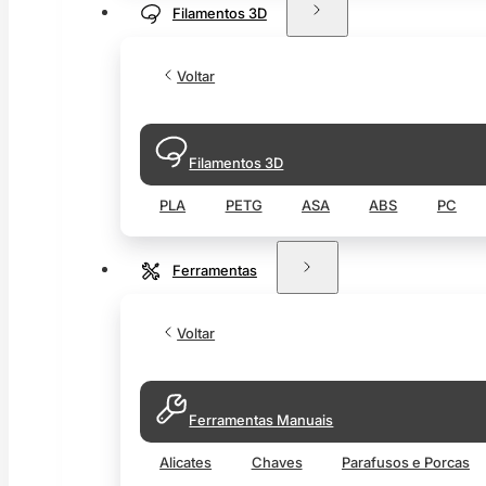
Filamentos 3D
Voltar
Filamentos 3D
PLA
PETG
ASA
ABS
PC
Ferramentas
Voltar
Ferramentas Manuais
Alicates
Chaves
Parafusos e Porcas