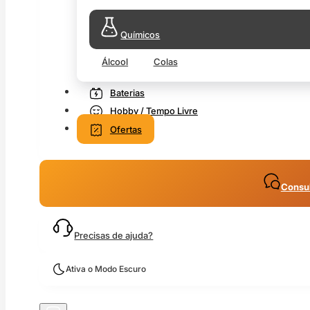
Químicos
Álcool
Colas
Baterias
Hobby / Tempo Livre
Ofertas
Consul
Precisas de ajuda?
Ativa o Modo Escuro