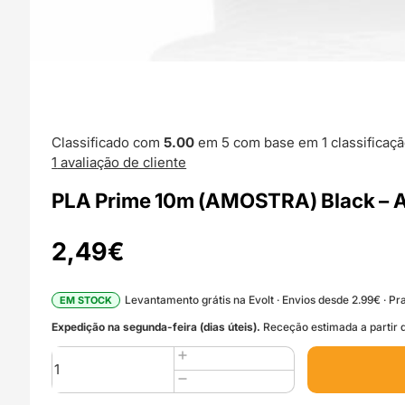
Classificado com
5.00
em 5 com base em
1
classificaçã
1
avaliação de cliente
PLA Prime 10m (AMOSTRA) Black – A
2,49
€
Levantamento grátis na Evolt · Envios desde 2.99€ · Pra
EM STOCK
Expedição na segunda-feira (dias úteis).
Receção estimada a partir d
Quantidade
de
PLA