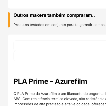
Prime
10m
(AMOSTRA)
Outros makers também compraram..
Black
-
Produtos testados em conjunto para te garantir compati
Azurefilm
PLA Prime – Azurefilm
O PLA Prime da Azurefilm é um filamento de engenhari
ABS. Com resistência térmica elevada, alta resistênci
impressões de alta precisão e alta velocidade, ofere