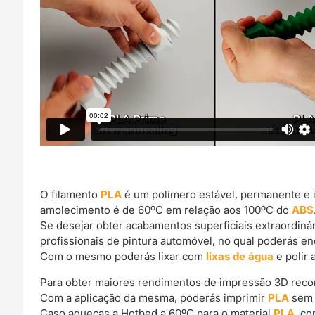
O filamento
PLA
é um polímero estável, permanente e 
amolecimento é de 60ºC em relação aos 100ºC do
ABS
Se desejar obter acabamentos superficiais extraordin
profissionais de pintura automóvel, no qual poderás e
Com o mesmo poderás lixar com
lixas de água
e polir 
Para obter maiores rendimentos de impressão 3D rec
Com a aplicação da mesma, poderás imprimir
PLA
sem 
Caso aqueças a Hotbed a 60ºC para o material
PLA
, c