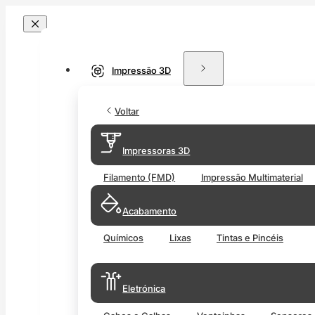
Impressão 3D
Voltar
Impressoras 3D
Filamento (FMD)
Impressão Multimaterial
Acabamento
Químicos
Lixas
Tintas e Pincéis
Eletrónica