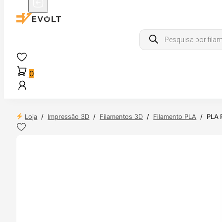
Products
search
0
Loja
/
Impressão 3D
/
Filamentos 3D
/
Filamento PLA
/
PLA 
NDAS
4H