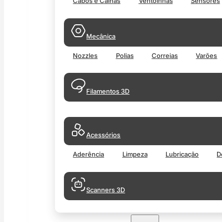
Cabos e Calhas
Ventoinhas
Sensores
Mecânica
Nozzles
Polias
Correias
Varões
Filamentos 3D
Acessórios
Aderência
Limpeza
Lubricação
D
Scanners 3D