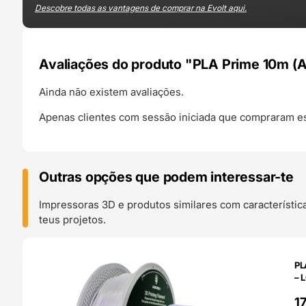
Descobre todas as vantagens de comprar na Evolt aqui.
Avaliações do produto "PLA Prime 10m (
Ainda não existem avaliações.
Apenas clientes com sessão iniciada que compraram es
Outras opções que podem interessar-te
Impressoras 3D e produtos similares com característic
teus projetos.
O 24H
PL
– 
1