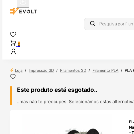
Products
search
0
Loja
/
Impressão 3D
/
Filamentos 3D
/
Filamento PLA
/
PLA 
Este produto está esgotado..
..mas não te preocupes! Selecionámos estas alternat
ENDAS
PL
4H
Na
– 