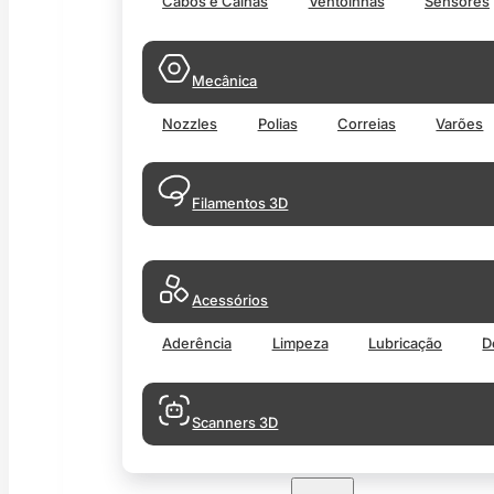
Cabos e Calhas
Ventoinhas
Sensores
Mecânica
Nozzles
Polias
Correias
Varões
Filamentos 3D
Acessórios
Aderência
Limpeza
Lubricação
D
Scanners 3D