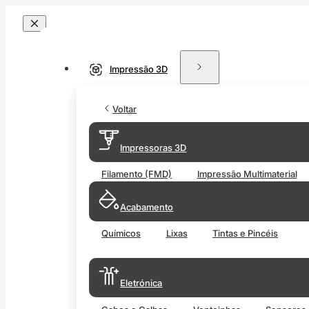
Impressão 3D
Voltar
Impressoras 3D
Filamento (FMD)
Impressão Multimaterial
Acabamento
Químicos
Lixas
Tintas e Pincéis
Eletrónica