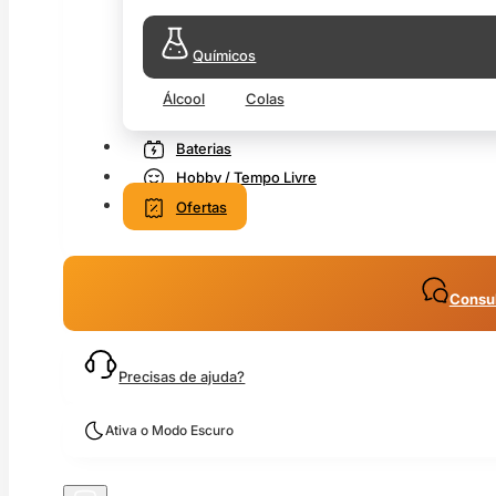
Químicos
Álcool
Colas
Baterias
Hobby / Tempo Livre
Ofertas
Consul
Precisas de ajuda?
Ativa o Modo Escuro