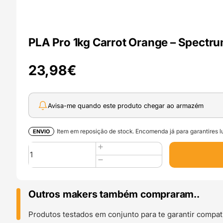
PLA Pro 1kg Carrot Orange – Spectru
23,98
€
Avisa-me quando este produto chegar ao armazém
Item em reposição de stock. Encomenda já para garantires lu
ENVIO
Quantidade
de
PLA
Pro
1kg
Outros makers também compraram..
Carrot
Orange
Produtos testados em conjunto para te garantir compati