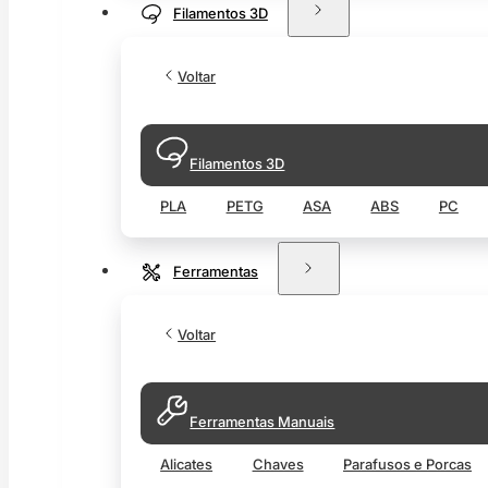
Filamentos 3D
Voltar
Filamentos 3D
PLA
PETG
ASA
ABS
PC
Ferramentas
Voltar
Ferramentas Manuais
Alicates
Chaves
Parafusos e Porcas