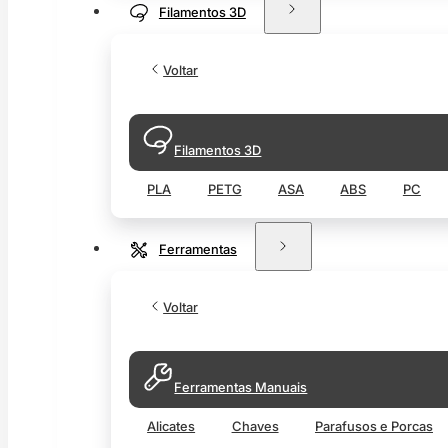
Filamentos 3D
Voltar
Filamentos 3D
PLA
PETG
ASA
ABS
PC
Ferramentas
Voltar
Ferramentas Manuais
Alicates
Chaves
Parafusos e Porcas