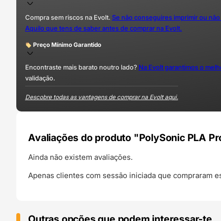
Compra sem riscos na Evolt.
Se não conseguires imprimir ou não
Aquilo que tens de saber antes de comprar na Evolt.
Preço Mínimo Garantido
Encontraste mais barato noutro lado?
Na Evolt garantimos o mel
validação.
Descobre todas as vantagens de comprar na Evolt aqui.
Avaliações do produto "PolySonic PLA Pr
Ainda não existem avaliações.
Apenas clientes com sessão iniciada que compraram es
Outras opções que podem interessar-te