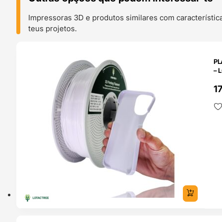
Impressoras 3D e produtos similares com característic
teus projetos.
O 24H
PL
– 
1