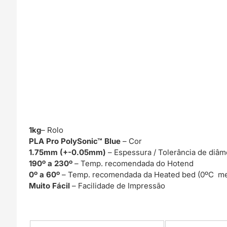
1kg
– Rolo
PLA Pro PolySonic™ Blue
– Cor
1.75mm (+-0.05mm)
– Espessura / Tolerância de diâm
190º a 230º
– Temp. recomendada do Hotend
0º a 60º
– Temp. recomendada da Heated bed (0ºC me
Muito Fácil
– Facilidade de Impressão