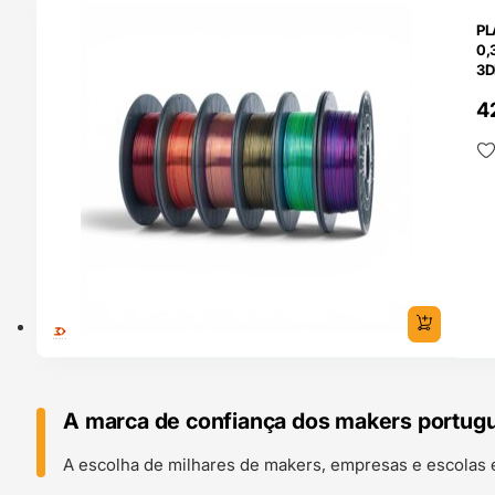
O 24H
PL
0,
3D
4
A marca de confiança dos makers portug
A escolha de milhares de makers, empresas e escolas 