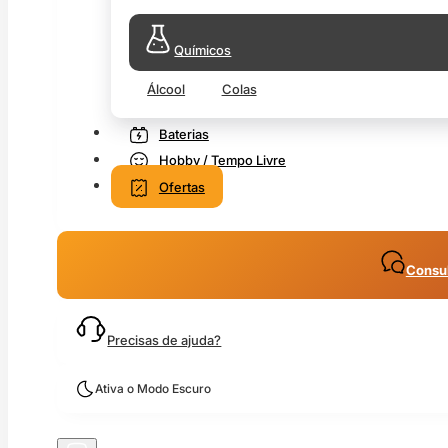
Químicos
Álcool
Colas
Baterias
Hobby / Tempo Livre
Ofertas
Consul
Precisas de ajuda?
Ativa o Modo Escuro