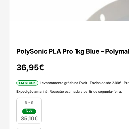
PolySonic PLA Pro 1kg Blue – Polyma
36,95
€
Levantamento grátis na Evolt · Envios desde 2.99€ · Pra
EM STOCK
Expedição amanhã.
Receção estimada a partir de segunda-feira.
5 - 9
5%
35,10
€