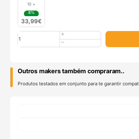
10 +
8%
33,99
€
Quantidade
de
PolySonic
PLA
Pro
1kg
Outros makers também compraram..
Blue
-
Produtos testados em conjunto para te garantir compati
Polymaker