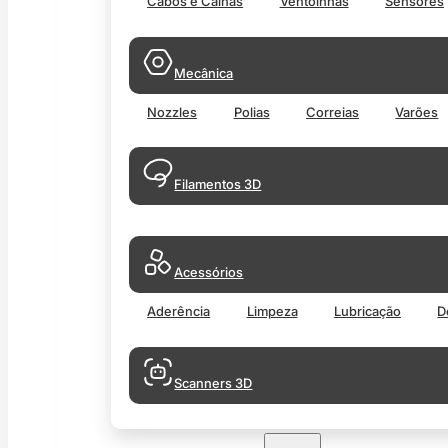
Cabos e Calhas
Ventoinhas
Sensores
Mecânica
Nozzles
Polias
Correias
Varões
Filamentos 3D
Acessórios
Aderência
Limpeza
Lubricação
D
Scanners 3D