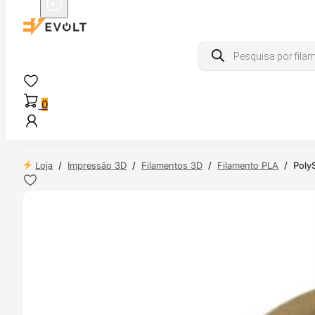
Products
search
0
Loja
/
Impressão 3D
/
Filamentos 3D
/
Filamento PLA
/
Poly
 24H