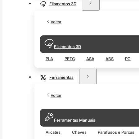
Filamentos 3D
Voltar
Filamentos 3D
PLA
PETG
ASA
ABS
PC
Ferramentas
Voltar
Ferramentas Manuais
Alicates
Chaves
Parafusos e Porcas