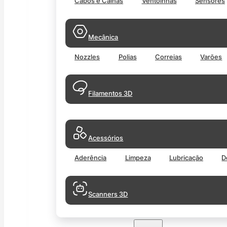
Cabos e Calhas
Ventoinhas
Sensores
Mecânica
Nozzles
Polias
Correias
Varões
Filamentos 3D
Acessórios
Aderência
Limpeza
Lubricação
D
Scanners 3D