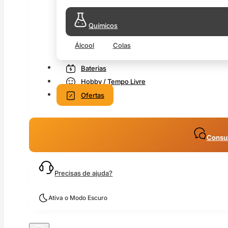
Químicos
Álcool
Colas
Baterias
Hobby / Tempo Livre
Ofertas
Consul
Precisas de ajuda?
Ativa o Modo Escuro