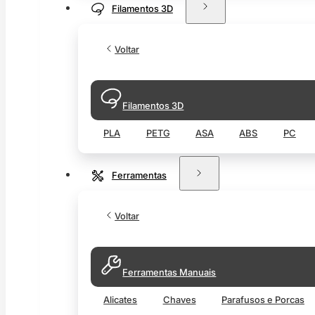
Filamentos 3D
Voltar
Filamentos 3D
PLA
PETG
ASA
ABS
PC
Ferramentas
Voltar
Ferramentas Manuais
Alicates
Chaves
Parafusos e Porcas