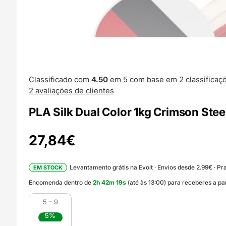
Classificado com
4.50
em 5 com base em
2
classificaç
2
avaliações de clientes
PLA Silk Dual Color 1kg Crimson Stee
27,84
€
Levantamento grátis na Evolt · Envios desde 2.99€ · Pra
EM STOCK
Encomenda dentro de
2
h
42
m
18
s
(até às 13:00) para receberes a pa
5 - 9
5%