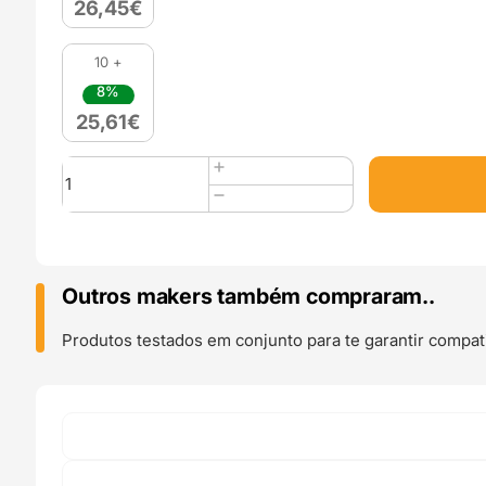
26,45
€
10 +
8%
25,61
€
Quantidade
de
PLA
Silk
Dual
Color
Outros makers também compraram..
1kg
Crimson
Produtos testados em conjunto para te garantir compati
Steel
-
Azurefilm