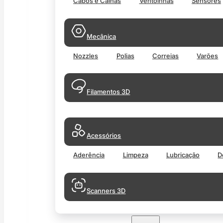
Cabos e Calhas
Ventoinhas
Sensores
Mecânica
Nozzles
Polias
Correias
Varões
Filamentos 3D
Acessórios
Aderência
Limpeza
Lubricação
D
Scanners 3D