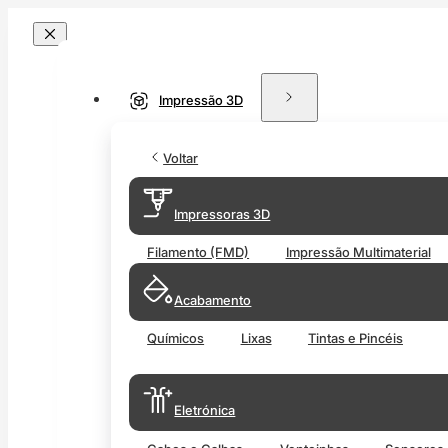
Impressão 3D
Voltar
Impressoras 3D
Filamento (FMD)
Impressão Multimaterial
Acabamento
Químicos
Lixas
Tintas e Pincéis
Eletrónica