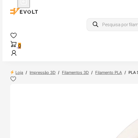
Products
search
0
Loja
/
Impressão 3D
/
Filamentos 3D
/
Filamento PLA
/
PLA S
NDAS
4H