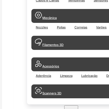
Cabos e Calhas
Ventoinhas
Sensores
Mecânica
Nozzles
Polias
Correias
Varões
Filamentos 3D
Acessórios
Aderência
Limpeza
Lubricação
D
Scanners 3D