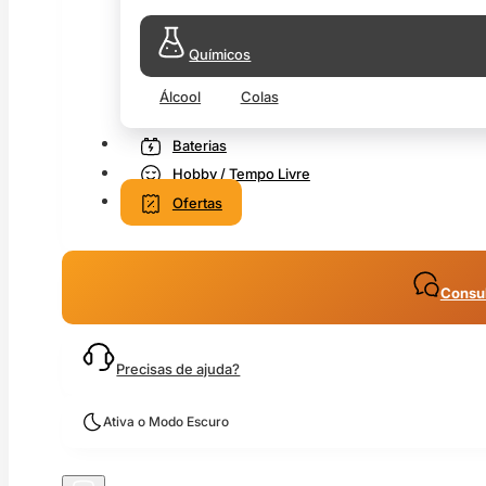
Químicos
Álcool
Colas
Baterias
Hobby / Tempo Livre
Ofertas
Consul
Precisas de ajuda?
Ativa o Modo Escuro