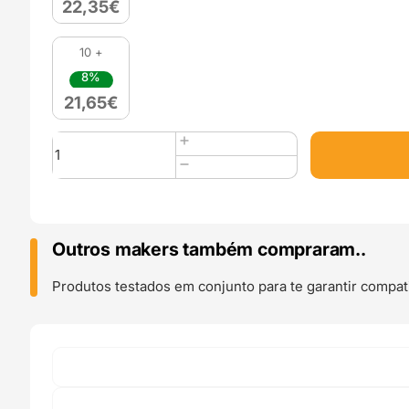
22,35
€
10 +
8%
21,65
€
Quantidade
de
PLA
Silk
Dual
Color
Outros makers também compraram..
1kg
Yin
Produtos testados em conjunto para te garantir compati
Yang
-
Azurefilm