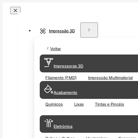
Impressão 3D
Voltar
Impressoras 3D
Filamento (FMD)
Impressão Multimaterial
Acabamento
Químicos
Lixas
Tintas e Pincéis
Eletrónica