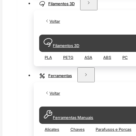
Filamentos 3D
Voltar
Filamentos 3D
PLA
PETG
ASA
ABS
PC
Ferramentas
Voltar
Ferramentas Manuais
Alicates
Chaves
Parafusos e Porcas