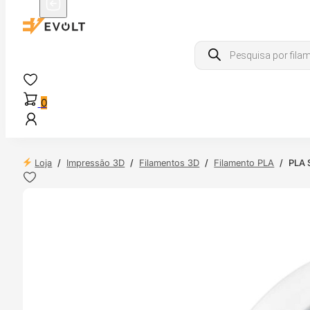
Products
search
0
Loja
/
Impressão 3D
/
Filamentos 3D
/
Filamento PLA
/
PLA S
NDAS
4H