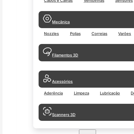
Cabos e Calhas
Ventoinhas
Sensores
Mecânica
Nozzles
Polias
Correias
Varões
Filamentos 3D
Acessórios
Aderência
Limpeza
Lubricação
D
Scanners 3D