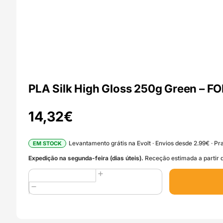
PLA Silk High Gloss 250g Green –
14,32
€
Levantamento grátis na Evolt · Envios desde 2.99€ · Pra
EM STOCK
Expedição na segunda-feira (dias úteis).
Receção estimada a partir d
Quantidade
de
PLA
Silk
High