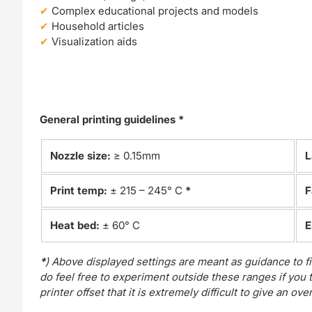
Complex educational projects and models
Household articles
Visualization aids
General printing guidelines *
Nozzle size:
≥ 0.15mm
L
Print temp:
± 215 – 245° C
*
F
Heat bed:
± 60° C
E
*
) Above displayed settings are meant as guidance to fi
do feel free to experiment outside these ranges if you thi
printer offset that it is extremely difficult to give an ove