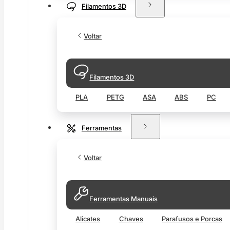
Filamentos 3D
Voltar
Filamentos 3D
PLA
PETG
ASA
ABS
PC
Ferramentas
Voltar
Ferramentas Manuais
Alicates
Chaves
Parafusos e Porcas