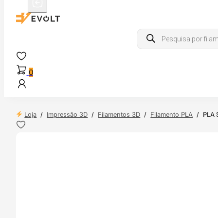
Products
search
0
Loja
/
Impressão 3D
/
Filamentos 3D
/
Filamento PLA
/
PLA 
 24H