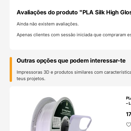
Avaliações do produto "PLA Silk High G
Ainda não existem avaliações.
Apenas clientes com sessão iniciada que compraram es
Outras opções que podem interessar-te
Impressoras 3D e produtos similares com característic
teus projetos.
O 24H
PL
– 
1