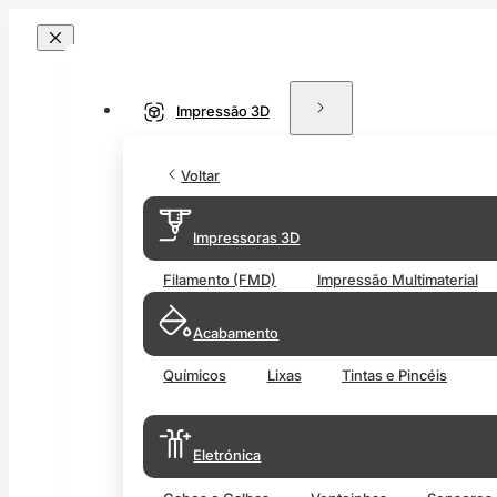
Impressão 3D
Voltar
Impressoras 3D
Filamento (FMD)
Impressão Multimaterial
Acabamento
Químicos
Lixas
Tintas e Pincéis
Eletrónica