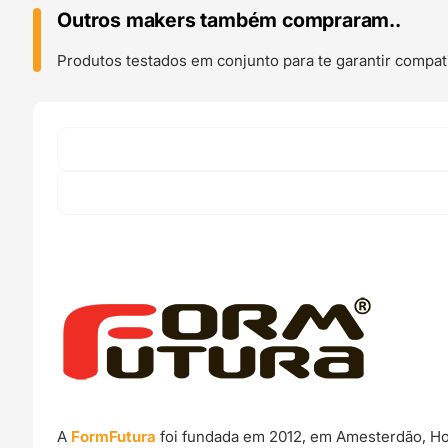
Gloss
Outros makers também compraram..
250g
Green
Produtos testados em conjunto para te garantir compati
-
FORMFUTURA
A
FormFutura
foi fundada em 2012, em Amesterdão, Hol