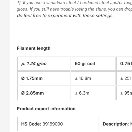
*) I
f you use a vanadium steel / hardened steel and/or tung
gloss.
If you still have trouble losing the shine, you can dr
do feel free to experiment with these settings.
Filament length
ρ: 1.24 g/cc
50 gr coil
0.75 
Ø 1.75mm
± 16.8m
± 25
Ø 2.85mm
± 6.3m
± 95
Product export information
HS Code:
39169090
Description: