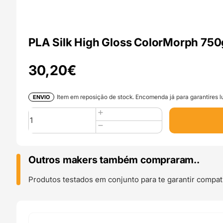
PLA Silk High Gloss ColorMorph 75
30,20
€
Item em reposição de stock. Encomenda já para garantires lu
ENVIO
Quantidade
de
PLA
Silk
High
Outros makers também compraram..
Gloss
ColorMorph
Produtos testados em conjunto para te garantir compati
750g
Pink
&
Purple