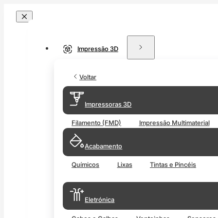
Impressão 3D
Voltar
Impressoras 3D
Filamento (FMD)
Impressão Multimaterial
Acabamento
Químicos
Lixas
Tintas e Pincéis
Eletrónica