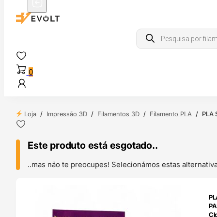
Products
search
0
Loja
/
Impressão 3D
/
Filamentos 3D
/
Filamento PLA
/
PLA 
Este produto está esgotado..
..mas não te preocupes! Selecionámos estas alternat
ENDAS
PL
4H
PA
Cl