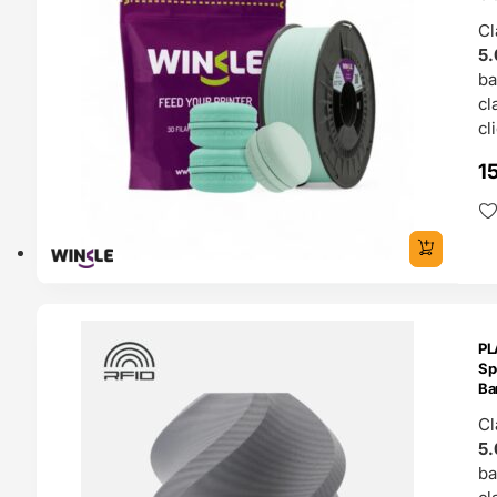
Cl
5.
b
cl
cl
1
ENDAS
PL
4H
Sp
Ba
Cl
5.
b