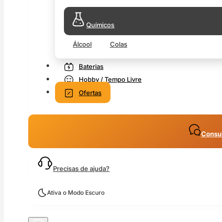
Químicos
Álcool
Colas
Baterias
Hobby / Tempo Livre
Ofertas
Consul
Precisas de ajuda?
Ativa o Modo Escuro