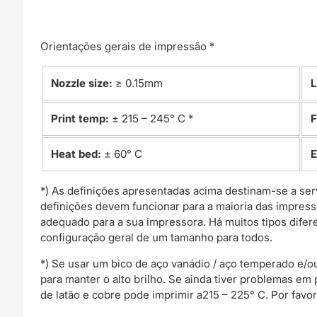
Orientações gerais de impressão *
Nozzle size:
≥ 0.15mm
L
Print temp:
± 215 – 245° C *
F
Heat bed:
± 60° C
E
*) As definições apresentadas acima destinam-se a ser
definições devem funcionar para a maioria das impress
adequado para a sua impressora. Há muitos tipos difer
configuração geral de um tamanho para todos.
*) Se usar um bico de aço vanádio / aço temperado e/o
para manter o alto brilho. Se ainda tiver problemas em
de latão e cobre pode imprimir a215 – 225° C. Por favo