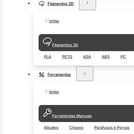
Filamentos 3D
Voltar
Filamentos 3D
PLA
PETG
ASA
ABS
PC
Ferramentas
Voltar
Ferramentas Manuais
Alicates
Chaves
Parafusos e Porcas