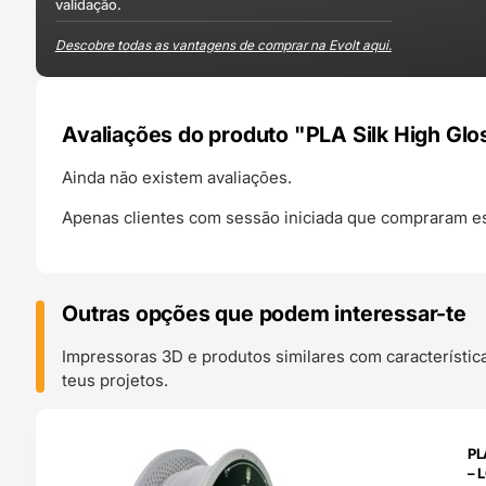
validação.
Descobre todas as vantagens de comprar na Evolt aqui.
Avaliações do produto "PLA Silk High G
Ainda não existem avaliações.
Apenas clientes com sessão iniciada que compraram es
Outras opções que podem interessar-te
Impressoras 3D e produtos similares com característic
teus projetos.
O 24H
PL
– 