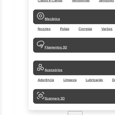
Cabos e Calhas
Ventoinhas
Sensores
Mecânica
Nozzles
Polias
Correias
Varões
Filamentos 3D
Acessórios
Aderência
Limpeza
Lubricação
D
Scanners 3D