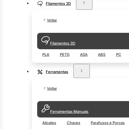
Filamentos 3D
Voltar
Filamentos 3D
PLA
PETG
ASA
ABS
PC
Ferramentas
Voltar
Ferramentas Manuais
Alicates
Chaves
Parafusos e Porcas