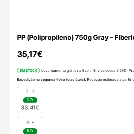
PP (Polipropileno) 750g Gray – Fiber
35,17
€
Levantamento grátis na Evolt · Envios desde 2.99€ · Pra
EM STOCK
Expedição na segunda-feira (dias úteis).
Receção estimada a partir d
5 - 9
5%
33,41
€
10 +
8%