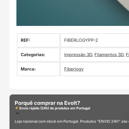
REF:
FIBERLOGYPP-2
Categorias:
Impressão 3D
,
Filamentos 3D
,
F
Marca:
Fiberlogy
Porquê comprar na Evolt?
Envio rápido (24h) de produtos em Portugal
Loja nacional com stock em Portugal. Produtos "ENVIO 24H" são