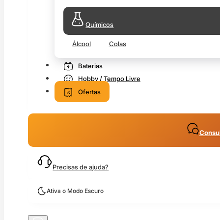
Químicos
Álcool
Colas
Baterias
Hobby / Tempo Livre
Ofertas
Consul
Precisas de ajuda?
Ativa o Modo Escuro