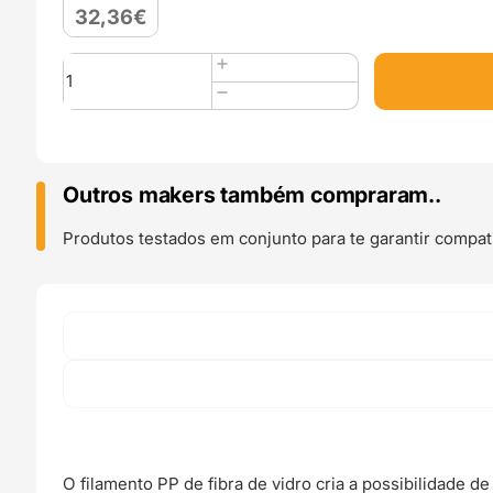
32,36
€
Quantidade
de
PP
(Polipropileno)
750g
Gray
Outros makers também compraram..
-
Fiberlogy
Produtos testados em conjunto para te garantir compati
O filamento PP de fibra de vidro cria a possibilidade 