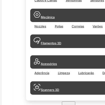
Cabos e Calhas
Ventoinhas
Sensores
Mecânica
Nozzles
Polias
Correias
Varões
Filamentos 3D
Acessórios
Aderência
Limpeza
Lubricação
D
Scanners 3D