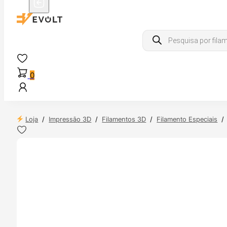
Products
search
0
Loja
/
Impressão 3D
/
Filamentos 3D
/
Filamento Especiais
/
 24H