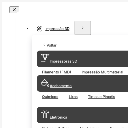
Impressão 3D
Voltar
Impressoras 3D
Filamento (FMD)
Impressão Multimaterial
Acabamento
Químicos
Lixas
Tintas e Pincéis
Eletrónica