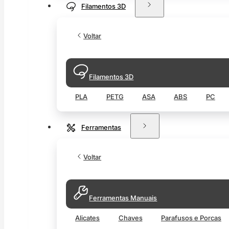
Filamentos 3D
Voltar
Filamentos 3D
PLA
PETG
ASA
ABS
PC
Ferramentas
Voltar
Ferramentas Manuais
Alicates
Chaves
Parafusos e Porcas