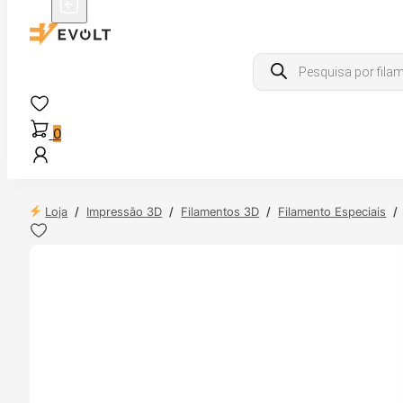
Products
search
0
Loja
/
Impressão 3D
/
Filamentos 3D
/
Filamento Especiais
/
 24H