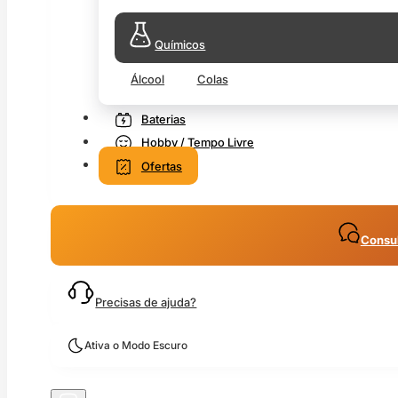
Químicos
Álcool
Colas
Baterias
Hobby / Tempo Livre
Ofertas
Consul
Precisas de ajuda?
Ativa o Modo Escuro