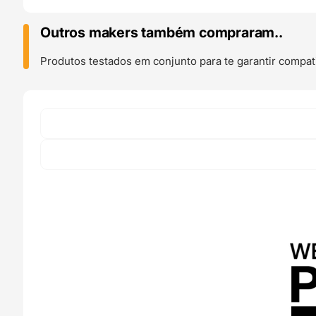
1kg
Algae
Outros makers também compraram..
-
Prusa
Produtos testados em conjunto para te garantir compati
Original