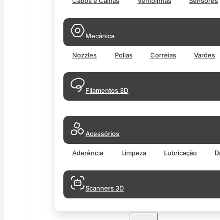
Cabos e Calhas
Ventoinhas
Sensores
Mecânica
Nozzles
Polias
Correias
Varões
Filamentos 3D
Acessórios
Aderência
Limpeza
Lubricação
D
Scanners 3D