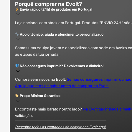
Porquê comprar na Evolt?
Envio rápido (24h) de produtos em Portugal
Loja nacional com stock em Portugal. Produtos "ENVIO 24H" são
Apoio técnico, ajuda e atendimento personalizado
Somos uma equipa jovem e especializada com sede em Aveiro com 
as etapas da tua jornada.
Não consegues imprimir? Devolvemos o dinheiro!
Compra sem riscos na Evolt.
Se não conseguires imprimir ou não
Aquilo que tens de saber antes de comprar na Evolt.
Preço Mínimo Garantido
Encontraste mais barato noutro lado?
Na Evolt garantimos o mel
validação.
Descobre todas as vantagens de comprar na Evolt aqui.