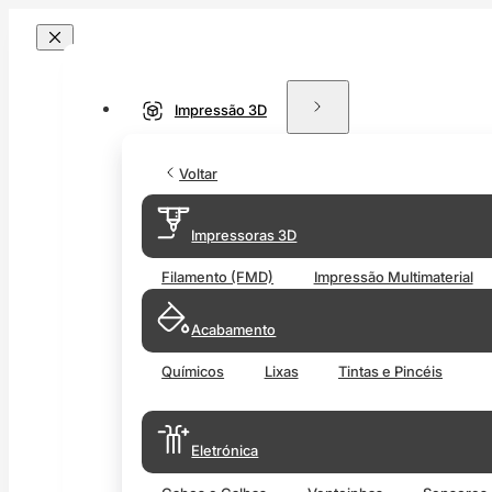
Impressão 3D
Voltar
Impressoras 3D
Filamento (FMD)
Impressão Multimaterial
Acabamento
Químicos
Lixas
Tintas e Pincéis
Eletrónica