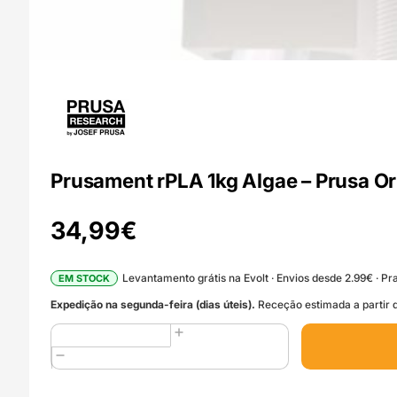
Prusament rPLA 1kg Algae – Prusa Or
34,99
€
Levantamento grátis na Evolt · Envios desde 2.99€ · Pra
EM STOCK
Expedição na segunda-feira (dias úteis).
Receção estimada a partir d
Quantidade
de
Prusament
rPLA