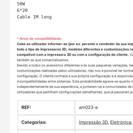
50W 

6*20 

Cable 1M long
* Aviso de compatibilidade:
Cabe ao utilizador informar-se (por ex. perante o vendedor da sua im
todo o tipo de Impressoras 3D, modelos diferentes e costumizações rea
compatível com a impressora 3D ou com a configuração do cliente.
Co
também as que comercializamos.
Devido a todos os acessórios diferentes e às suas pequenas variações, t
costumizações realizadas pelos utilizadores, não nos é possível ter con
configuração. O cliente conhece a sua própria configuração e é responsá
incompatibilidades entre sistemas. Esta probabilidade agrava-se quanto
independentemente da sua experiência, a juntarem-se a comunidades d
utilizadores que partilham configurações semelhantes, que já passaram 
REF:
am023-e
Categorias:
Impressão 3D
,
Eletrónica