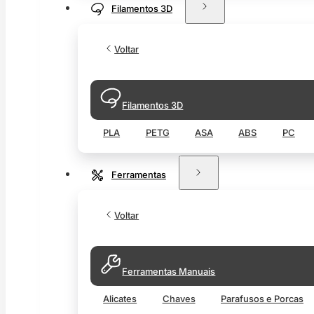
Filamentos 3D
Voltar
Filamentos 3D
PLA
PETG
ASA
ABS
PC
Ferramentas
Voltar
Ferramentas Manuais
Alicates
Chaves
Parafusos e Porcas