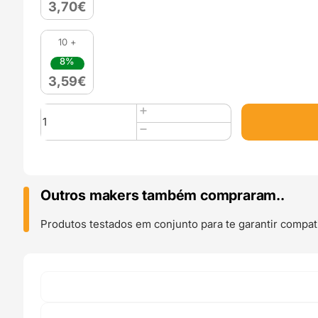
3,70
€
10 +
8%
3,59
€
Quantidade
de
Resistência
Cerâmica
24V
50W
Outros makers também compraram..
Heating
Cartridge
Produtos testados em conjunto para te garantir compati
Conector
Ferrule
(
Ceramic
Heater
6*20,