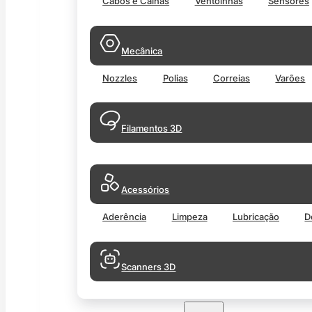
Cabos e Calhas
Ventoinhas
Sensores
Mecânica
Nozzles
Polias
Correias
Varões
Filamentos 3D
Acessórios
Aderência
Limpeza
Lubricação
D
Scanners 3D