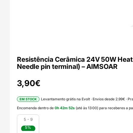
Resistência Cerâmica 24V 50W Heatin
Needle pin terminal) – AIMSOAR
3,90
€
Levantamento grátis na Evolt · Envios desde 2.99€ · Pra
EM STOCK
Encomenda dentro de
0
h
42
m
51
s
(até às 13:00) para receberes a pa
5 - 9
5%