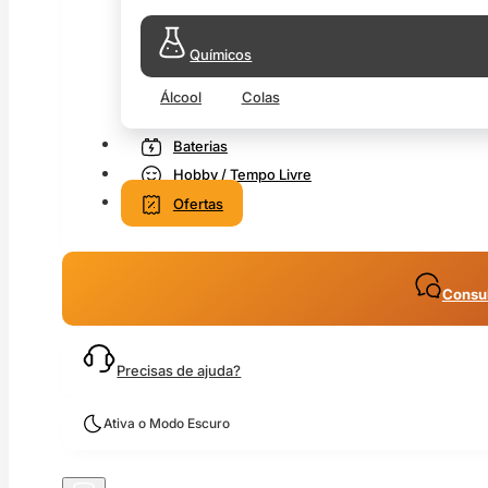
Químicos
Álcool
Colas
Baterias
Hobby / Tempo Livre
Ofertas
Consul
Precisas de ajuda?
Ativa o Modo Escuro