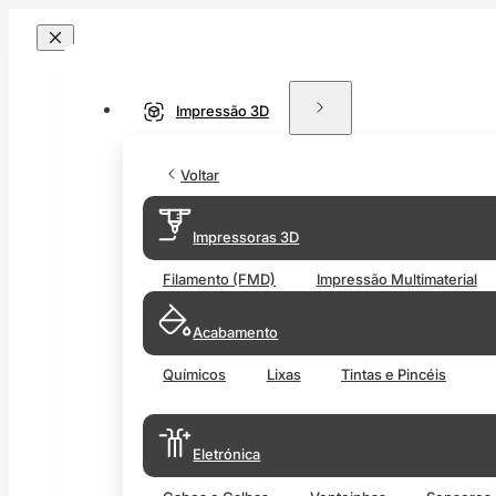
Impressão 3D
Voltar
Impressoras 3D
Filamento (FMD)
Impressão Multimaterial
Acabamento
Químicos
Lixas
Tintas e Pincéis
Eletrónica