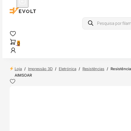
Products
search
0
Loja
/
Impressão 3D
/
Eletrónica
/
Resistências
/
Resistênci
AIMSOAR
 24H