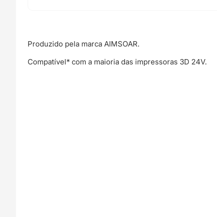
cabo
de
1m
Needle
Produzido pela marca AIMSOAR.
pin
terminal)
Compatível* com a maioria das impressoras 3D 24V.
-
AIMSOAR