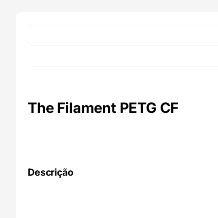
de
Carbono)
1Kg
Red
-
Spectrum
Filaments
The Filament PETG CF
Descrição