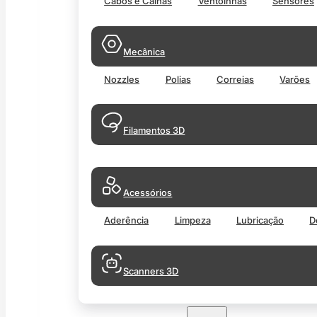
Cabos e Calhas
Ventoinhas
Sensores
Mecânica
Nozzles
Polias
Correias
Varões
Filamentos 3D
Acessórios
Aderência
Limpeza
Lubricação
D
Scanners 3D