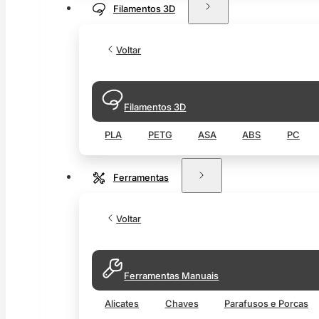
Filamentos 3D
Voltar
Filamentos 3D
PLA
PETG
ASA
ABS
PC
Ferramentas
Voltar
Ferramentas Manuais
Alicates
Chaves
Parafusos e Porcas