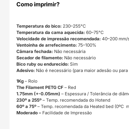
Como imprimir?
Temperatura do bico:
230–255°C
Temperatura da cama aquecida:
60–75°C
Velocidade de impressão recomendada:
40–200 mm/
Ventoinha de arrefecimento:
75–100%
Câmara fechada:
Não necessária
Secador de filamento:
Não necessário
Bico ruby ou endurecido:
Sim
Adesivo:
Não é necessário (para maior adesão ou para 
1Kg
– Rolo
The Filament PETG CF
– Red
1.75mm (+-0.05mm)
– Espessura / Tolerância de diâm
230º a 255º
– Temp. recomendada do Hotend
60º a 75º
– Temp. recomendada da Heated bed (0ºC m
Moderado –
Facilidade de Impressão