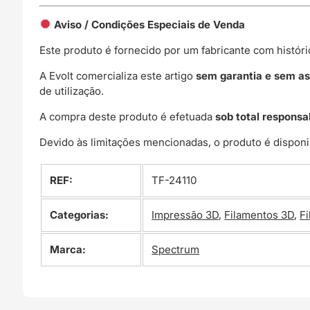
Aviso / Condições Especiais de Venda
Este produto é fornecido por um fabricante com histór
A Evolt comercializa este artigo
sem garantia e sem as
de utilização.
A compra deste produto é efetuada
sob total responsa
Devido às limitações mencionadas, o produto é disponi
REF:
TF-24110
Categorias:
Impressão 3D
,
Filamentos 3D
,
F
Marca:
Spectrum