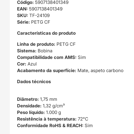
Código:
5907138401349
EAN:
5907138401349
SKU:
TF-24109
Série:
PETG CF
Características do produto
Linha de produto:
PETG CF
Sistema:
Bobina
Compatibilidade com AMS:
Sim
Cor:
Azul
Acabamento da superfície:
Mate, aspeto carbono
Dados técnicos
Diâmetro:
1,75 mm
Densidade:
1,32 g/cm³
Peso líquido:
1.000 g
Resistência à temperatura:
72°C
Conformidade RoHS & REACH:
Sim