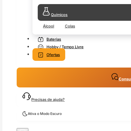
Químicos
Álcool
Colas
Baterias
Hobby / Tempo Livre
Ofertas
Consul
Precisas de ajuda?
Ativa o Modo Escuro