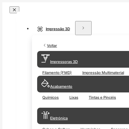
Impressão 3D
Voltar
Impressoras 3D
Filamento (FMD)
Impressão Multimaterial
Acabamento
Químicos
Lixas
Tintas e Pincéis
Eletrónica