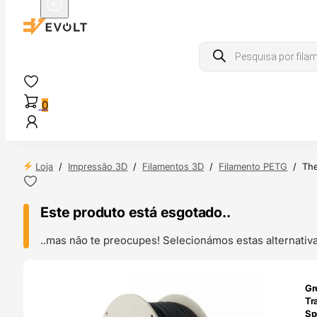
Products
search
0
Loja
/
Impressão 3D
/
Filamentos 3D
/
Filamento PETG
/
The
Este produto está esgotado..
..mas não te preocupes! Selecionámos estas alternat
ENDAS
Gr
4H
Tra
Sp