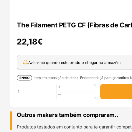
The Filament PETG CF (Fibras de Car
22,18
€
Avisa-me quando este produto chegar ao armazém
Item em reposição de stock. Encomenda já para garantires lu
ENVIO
Quantidade
de
The
Filament
PETG
Outros makers também compraram..
CF
(Fibras
Produtos testados em conjunto para te garantir compati