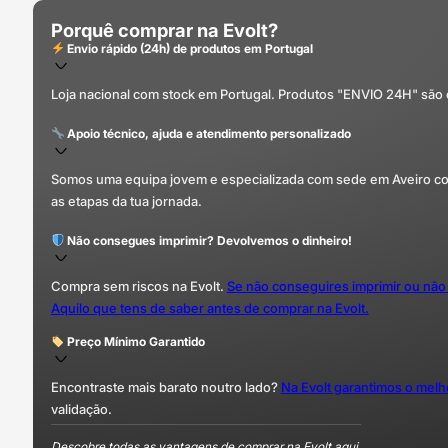
Porquê comprar na Evolt?
Envio rápido (24h) de produtos em Portugal
Loja nacional com stock em Portugal. Produtos "ENVIO 24H" são
Apoio técnico, ajuda e atendimento personalizado
Somos uma equipa jovem e especializada com sede em Aveiro com 
as etapas da tua jornada.
Não consegues imprimir? Devolvemos o dinheiro!
Compra sem riscos na Evolt.
Se não conseguires imprimir ou não
Aquilo que tens de saber antes de comprar na Evolt.
Preço Mínimo Garantido
Encontraste mais barato noutro lado?
Na Evolt garantimos o mel
validação.
Descobre todas as vantagens de comprar na Evolt aqui.