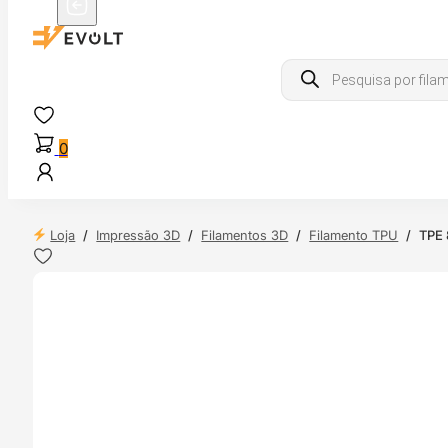
Products
search
0
Loja
/
Impressão 3D
/
Filamentos 3D
/
Filamento TPU
/
TPE 
 24H