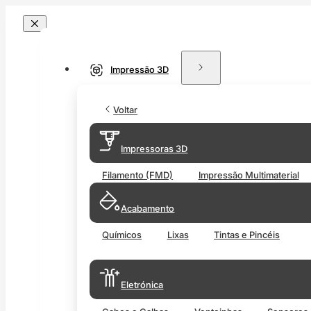
Impressão 3D
Voltar
Impressoras 3D
Filamento (FMD)
Impressão Multimaterial
Acabamento
Químicos
Lixas
Tintas e Pincéis
Eletrónica