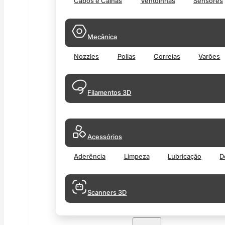
Cabos e Calhas
Ventoinhas
Sensores
Mecânica
Nozzles
Polias
Correias
Varões
Filamentos 3D
Acessórios
Aderência
Limpeza
Lubricação
D
Scanners 3D