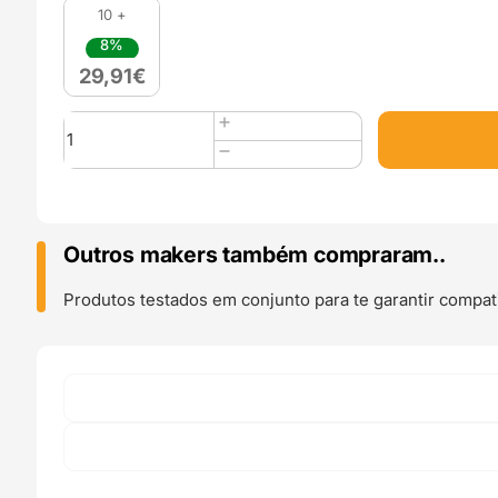
10 +
8%
29,91
€
Quantidade
de
TPE
88
72.5A
500g
Outros makers também compraram..
RUBBERJET
FLEX
Produtos testados em conjunto para te garantir compati
Sulfur
Yellow
(
Mais
macio
)
-
Filament