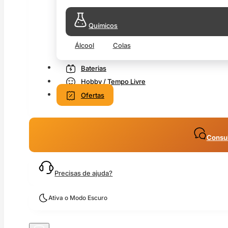
Químicos
Álcool
Colas
Baterias
Hobby / Tempo Livre
Ofertas
Consul
Precisas de ajuda?
Ativa o Modo Escuro