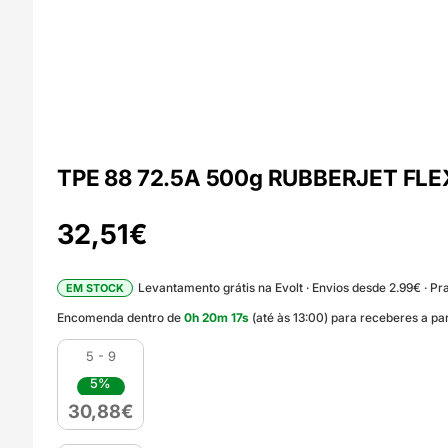
TPE 88 72.5A 500g RUBBERJET FLEX S
32,51
€
Levantamento grátis na Evolt · Envios desde 2.99€ · Pra
EM STOCK
Encomenda dentro de
0
h
20
m
16
s
(até às 13:00) para receberes a pa
5 - 9
5%
30,88
€