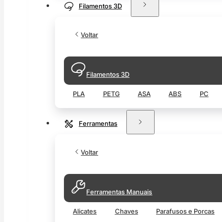
Filamentos 3D
Voltar
Filamentos 3D
PLA
PETG
ASA
ABS
PC
Ferramentas
Voltar
Ferramentas Manuais
Alicates
Chaves
Parafusos e Porcas