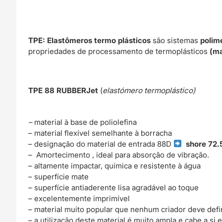
PM
TPE: Elastômeros termo plásticos
são sistemas
polim
propriedades de processamento de termoplásticos
(ma
TPE 88 RUBBERJet
(
elastómero termoplástico)
–
material à base de poliolefina
– material flexível semelhante à borracha
– designação do material de entrada 88D
shore 72.
– Amortecimento , ideal para absorção de vibração.
– altamente impactar, química e resistente à água
– superfície mate
– superfície antiaderente lisa agradável ao toque
– excelentemente imprimível
– material muito popular que nenhum criador deve defi
– a utilização deste material é muito ampla e cabe a si