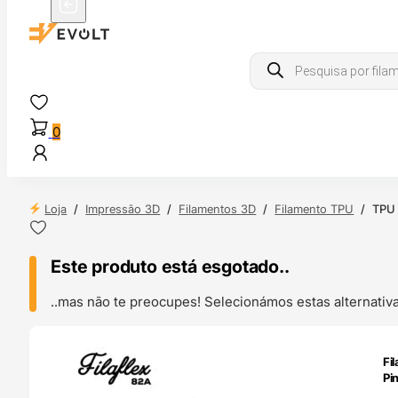
Products
search
0
Loja
/
Impressão 3D
/
Filamentos 3D
/
Filamento TPU
/
TPU 
Este produto está esgotado..
..mas não te preocupes! Selecionámos estas alternat
ENDAS
Fi
4H
Pi