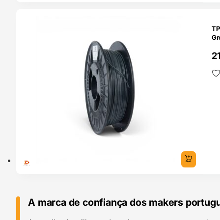
O 24H
TP
Gr
2
A marca de confiança dos makers portug