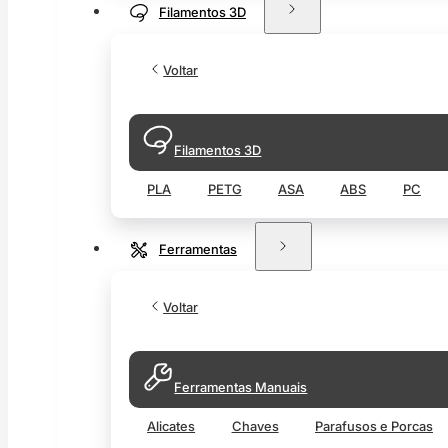
Filamentos 3D
Voltar
Filamentos 3D
PLA
PETG
ASA
ABS
PC
Ferramentas
Voltar
Ferramentas Manuais
Alicates
Chaves
Parafusos e Porcas