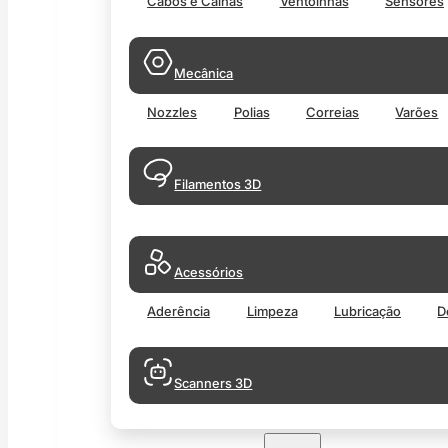
Cabos e Calhas
Ventoinhas
Sensores
Mecânica
Nozzles
Polias
Correias
Varões
Filamentos 3D
Acessórios
Aderência
Limpeza
Lubricação
D
Scanners 3D