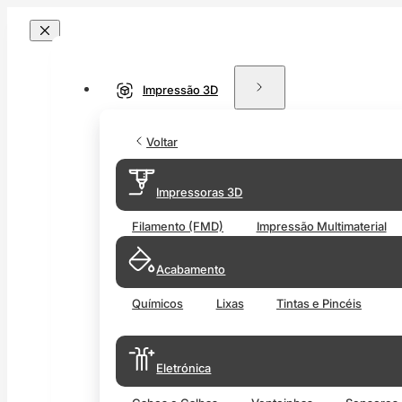
Impressão 3D
Voltar
Impressoras 3D
Filamento (FMD)
Impressão Multimaterial
Acabamento
Químicos
Lixas
Tintas e Pincéis
Eletrónica