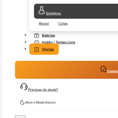
Químicos
Álcool
Colas
Baterias
Hobby / Tempo Livre
Ofertas
Consul
Precisas de ajuda?
Ativa o Modo Escuro