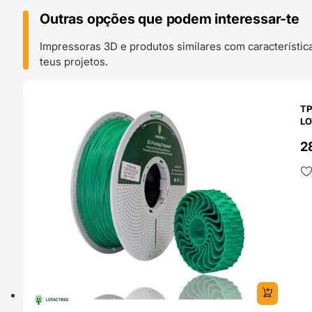
Outras opções que podem interessar-te
Impressoras 3D e produtos similares com característic
teus projetos.
O 24H
TP
LO
2