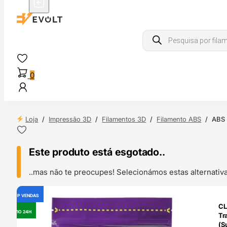
Products
search
0
Loja
/
Impressão 3D
/
Filamentos 3D
/
Filamento ABS
/
ABS 
Este produto está esgotado..
..mas não te preocupes! Selecionámos estas alternat
TOP VENDAS
OUTLET
CL
ENVIO 24H
Tr
(S