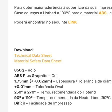
Para obter maior aderência à superfície da sua impre
Caso aqueças a Hotbed a 100ºC para o material
ABS
, 
Poderá encontrar no seguinte
LINK
Download:
Technical Data Sheet
Material Safety Data Sheet
850g
– Rolo
ABS Plus Graphite
– Cor
1.75mm (+-0.02mm)
– Espessura / Tolerância de diâm
+0.01mm
– Tolerância Oval
250º a 270º
– Temp. recomendada do Hotend
90º a 110º
– Temp. recomendada da Heated bed (90ºC
Difícil –
Facilidade de Impressão