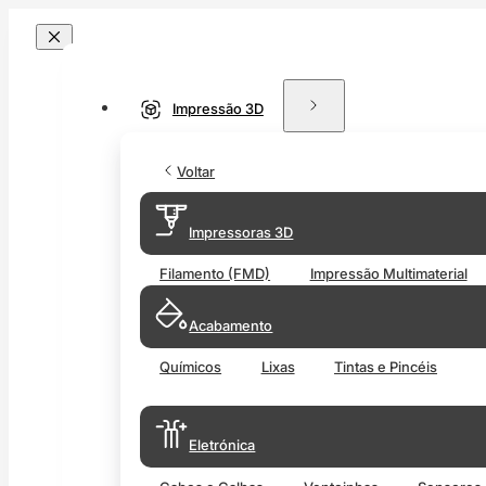
Impressão 3D
Voltar
Impressoras 3D
Filamento (FMD)
Impressão Multimaterial
Acabamento
Químicos
Lixas
Tintas e Pincéis
Eletrónica