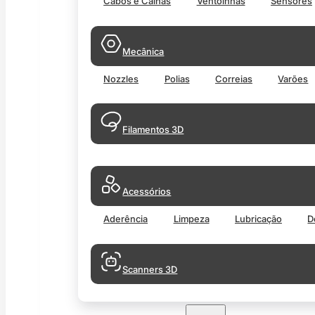
Cabos e Calhas
Ventoinhas
Sensores
Mecânica
Nozzles
Polias
Correias
Varões
Filamentos 3D
Acessórios
Aderência
Limpeza
Lubricação
D
Scanners 3D