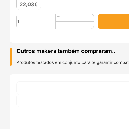
22,03
€
Quantidade
de
ABS
PLUS
850g
White
Outros makers também compraram..
-
Fiberlogy
Produtos testados em conjunto para te garantir compati