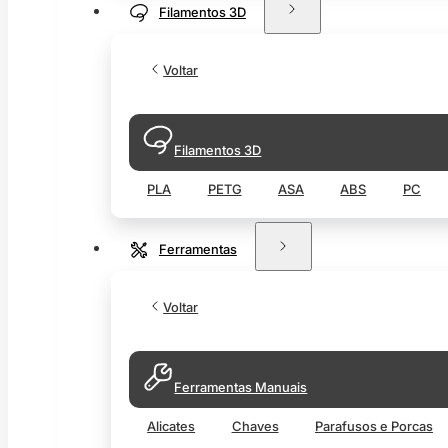
Filamentos 3D
Voltar
Filamentos 3D
PLA
PETG
ASA
ABS
PC
Ferramentas
Voltar
Ferramentas Manuais
Alicates
Chaves
Parafusos e Porcas