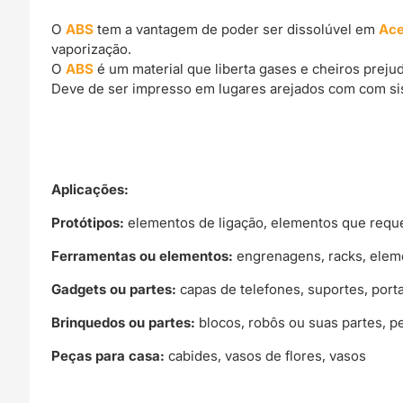
O
ABS
tem a vantagem de poder ser dissolúvel em
Ac
vaporização.
O
ABS
é um material que liberta gases e cheiros preju
Deve de ser impresso em lugares arejados com com si
Aplicações:
Protótipos:
elementos de ligação, elementos que reque
Ferramentas ou elementos:
engrenagens, racks, eleme
Gadgets ou partes:
capas de telefones, suportes, port
Brinquedos ou partes:
blocos, robôs ou suas partes, p
Peças para casa:
cabides, vasos de flores, vasos