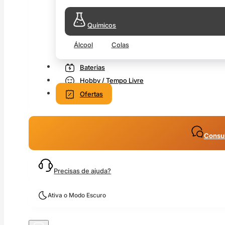
Químicos
Álcool
Colas
Baterias
Hobby / Tempo Livre
Ofertas
Consul
Precisas de ajuda?
Ativa o Modo Escuro