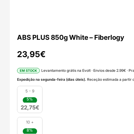
ABS PLUS 850g White – Fiberlogy
23,95
€
Levantamento grátis na Evolt · Envios desde 2.99€ · Pra
EM STOCK
Expedição na segunda-feira (dias úteis).
Receção estimada a partir d
5 - 9
5%
22,75
€
10 +
8%