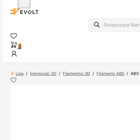
Products
search
0
Loja
/
Impressão 3D
/
Filamentos 3D
/
Filamento ABS
/
ABS 
 24H