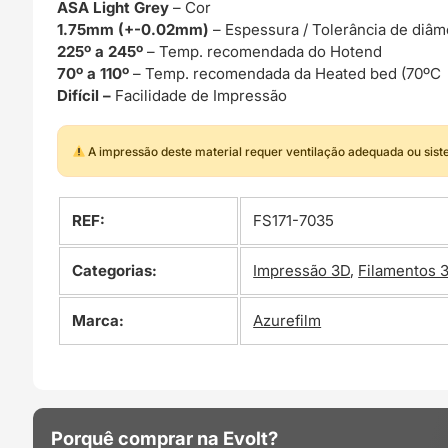
ASA Light Grey
– Cor
1.75mm (+-0.02mm)
– Espessura / Tolerância de diâm
225º a 245º
– Temp. recomendada do Hotend
70º a 110º
– Temp. recomendada da Heated bed (70ºC 
Difícil –
Facilidade de Impressão
A impressão deste material requer ventilação adequada ou sis
REF:
FS171-7035
Categorias:
Impressão 3D
,
Filamentos 
Marca:
Azurefilm
Porquê comprar na Evolt?