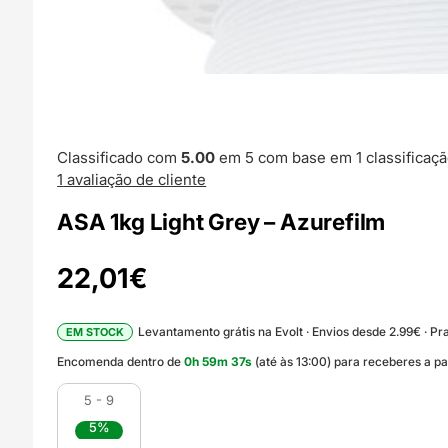
Classificado com
5.00
em 5 com base em
1
classificaçã
1
avaliação de cliente
ASA 1kg Light Grey – Azurefilm
22,01
€
Levantamento grátis na Evolt · Envios desde 2.99€ · Pra
EM STOCK
Encomenda dentro de
0
h
59
m
36
s
(até às 13:00) para receberes a p
5 - 9
5%