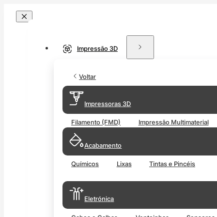
Impressão 3D
Voltar
Impressoras 3D
Filamento (FMD)
Impressão Multimaterial
Acabamento
Químicos
Lixas
Tintas e Pincéis
Eletrónica