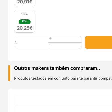
20,91
€
10 +
8%
20,25
€
Quantidade
de
ASA
1kg
Light
Grey
Outros makers também compraram..
-
Azurefilm
Produtos testados em conjunto para te garantir compati