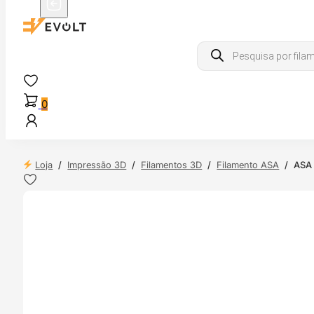
Products
search
0
Loja
/
Impressão 3D
/
Filamentos 3D
/
Filamento ASA
/
ASA 
NDAS
4H