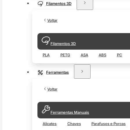
Filamentos 3D
Voltar
Filamentos 3D
PLA
PETG
ASA
ABS
PC
Ferramentas
Voltar
Ferramentas Manuais
Alicates
Chaves
Parafusos e Porcas