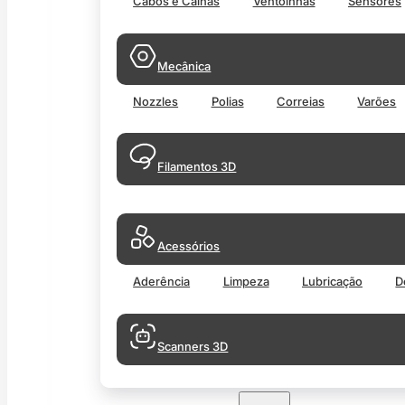
Cabos e Calhas
Ventoinhas
Sensores
Mecânica
Nozzles
Polias
Correias
Varões
Filamentos 3D
Acessórios
Aderência
Limpeza
Lubricação
D
Scanners 3D