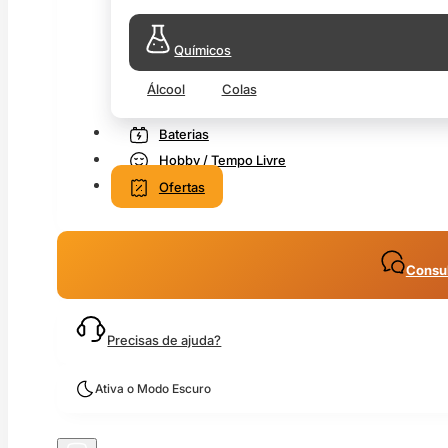
Químicos
Álcool
Colas
Baterias
Hobby / Tempo Livre
Ofertas
Consul
Precisas de ajuda?
Ativa o Modo Escuro