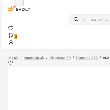
Products
search
0
Loja
/
Impressão 3D
/
Filamentos 3D
/
Filamento ASA
/
ASA 
 24H