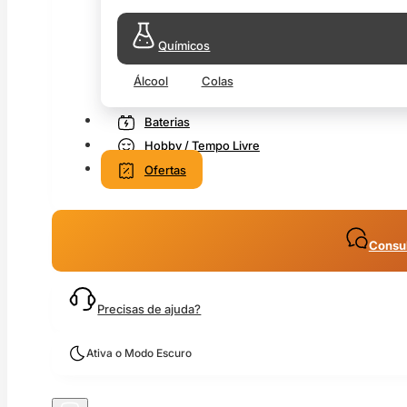
Químicos
Álcool
Colas
Baterias
Hobby / Tempo Livre
Ofertas
Consul
Precisas de ajuda?
Ativa o Modo Escuro