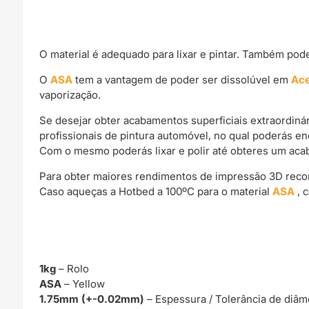
O material é adequado para lixar e pintar. Também pod
O
ASA
tem a vantagem de poder ser dissolúvel em
Ac
vaporização.
Se desejar obter acabamentos superficiais extraordin
profissionais de pintura automóvel, no qual poderás e
Com o mesmo poderás lixar e polir até obteres um acab
Para obter maiores rendimentos de impressão 3D rec
Caso aqueças a Hotbed a 100ºC para o material
ASA
, 
1kg
– Rolo
ASA
– Yellow
1.75mm (+-0.02mm)
– Espessura / Tolerância de diâm