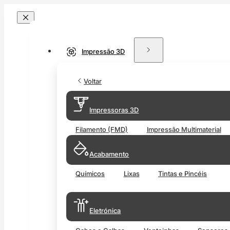
Impressão 3D
Voltar
Impressoras 3D
Filamento (FMD)
Impressão Multimaterial
Acabamento
Químicos
Lixas
Tintas e Pincéis
Eletrónica