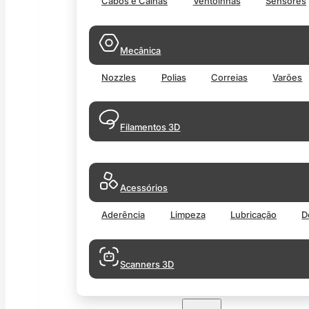
Cabos e Calhas
Ventoinhas
Sensores
Mecânica
Nozzles
Polias
Correias
Varões
Filamentos 3D
Acessórios
Aderência
Limpeza
Lubricação
D
Scanners 3D