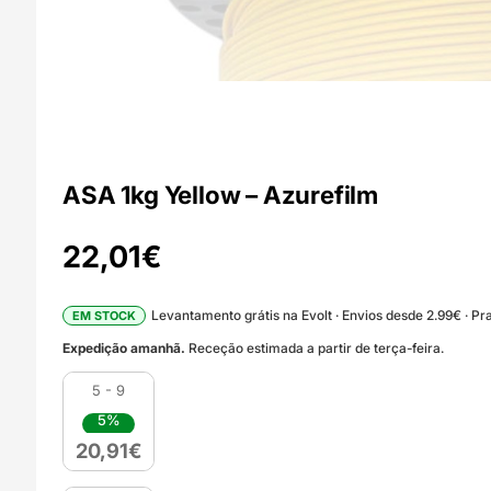
ASA 1kg Yellow – Azurefilm
22,01
€
Levantamento grátis na Evolt · Envios desde 2.99€ · Pra
EM STOCK
Expedição amanhã.
Receção estimada a partir de terça-feira.
5 - 9
5%
20,91
€