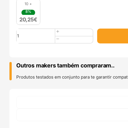
10 +
8%
20,25
€
Quantidade
de
ASA
1kg
Yellow
-
Outros makers também compraram..
Azurefilm
Produtos testados em conjunto para te garantir compati