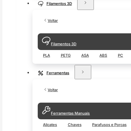
Filamentos 3D
Voltar
Filamentos 3D
PLA
PETG
ASA
ABS
PC
Ferramentas
Voltar
Ferramentas Manuais
Alicates
Chaves
Parafusos e Porcas