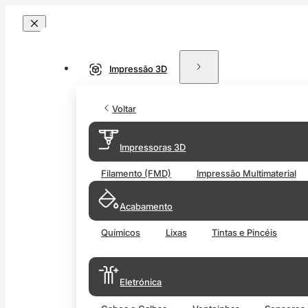
Impressão 3D
Voltar
Impressoras 3D
Filamento (FMD)
Impressão Multimaterial
Acabamento
Químicos
Lixas
Tintas e Pincéis
Eletrónica