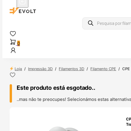
Products
search
0
Loja
/
Impressão 3D
/
Filamentos 3D
/
Filamento CPE
/
CPE 
Este produto está esgotado..
..mas não te preocupes! Selecionámos estas alternat
O 24H
CP
Tr