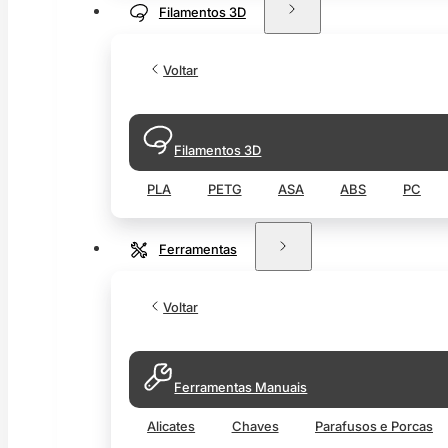
Filamentos 3D
Voltar
Filamentos 3D
PLA
PETG
ASA
ABS
PC
Ferramentas
Voltar
Ferramentas Manuais
Alicates
Chaves
Parafusos e Porcas