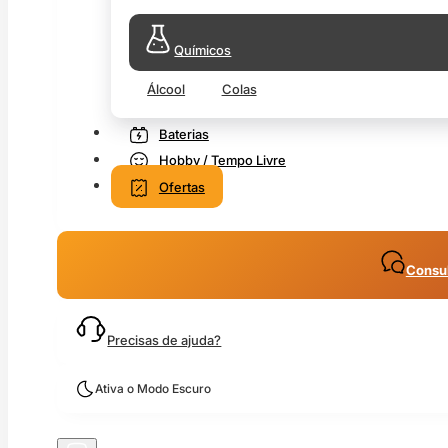
Químicos
Álcool
Colas
Baterias
Hobby / Tempo Livre
Ofertas
Consul
Precisas de ajuda?
Ativa o Modo Escuro