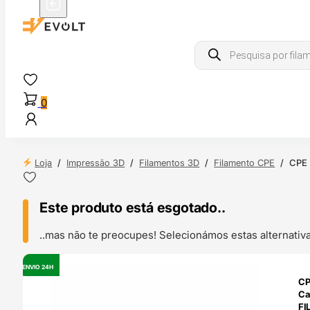
Products
search
0
Loja
/
Impressão 3D
/
Filamentos 3D
/
Filamento CPE
/
CPE 
Este produto está esgotado..
..mas não te preocupes! Selecionámos estas alternat
ENVIO 24H
OUTLET
CP
Ca
FI