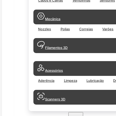
Cabos e Calhas
Ventoinhas
Sensores
Mecânica
Nozzles
Polias
Correias
Varões
Filamentos 3D
Acessórios
Aderência
Limpeza
Lubricação
D
Scanners 3D