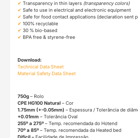
Transparency in thin layers
(transparency colors)
Safe to use in electrical and electronic equipment
Safe for food contact applications (declaration sent 
100% recyclable
30 % bio-based
BPA free & styrene-free
Download:
Technical Data Sheet
Material Safety Data Sheet
750g
– Rolo
CPE HG100 Natural
– Cor
1.75mm (+-0.05mm)
– Espessura / Tolerância de diâm
+0.01mm
– Tolerância Oval
255º a 275º
– Temp. recomendada do Hotend
70º a 85º
– Temp. recomendada da Heated bed
Difícil –
Facilidade de Impressão