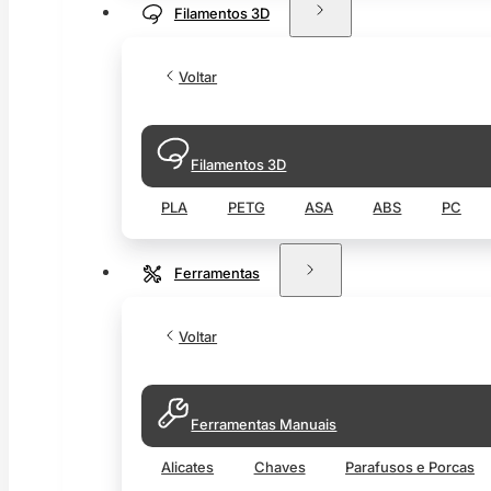
Filamentos 3D
Voltar
Filamentos 3D
PLA
PETG
ASA
ABS
PC
Ferramentas
Voltar
Ferramentas Manuais
Alicates
Chaves
Parafusos e Porcas