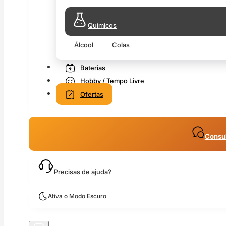
Químicos
Álcool
Colas
Baterias
Hobby / Tempo Livre
Ofertas
Consul
Precisas de ajuda?
Ativa o Modo Escuro