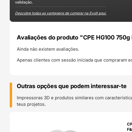
validação.
Descobre todas as vantagens de comprar na Evolt aqui.
Avaliações do produto "CPE HG100 750g
Ainda não existem avaliações.
Apenas clientes com sessão iniciada que compraram es
Outras opções que podem interessar-te
Impressoras 3D e produtos similares com característic
teus projetos.
O 24H
CP
Fi