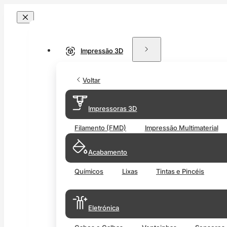
Impressão 3D
Voltar
Impressoras 3D
Filamento (FMD)
Impressão Multimaterial
Acabamento
Químicos
Lixas
Tintas e Pincéis
Eletrónica